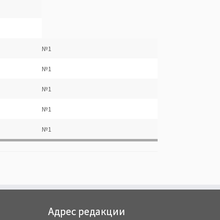
№1
№1
№1
№1
№1
Адрес редакции