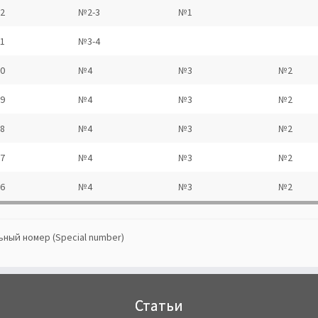
2
№2-3
№1
1
№3-4
0
№4
№3
№2
9
№4
№3
№2
8
№4
№3
№2
7
№4
№3
№2
6
№4
№3
№2
ный номер (Special number)
Статьи