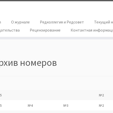
h
О журнале
Редколлегия и Редсовет
Текущий 
дательства
Рецензирование
Контактная информац
рхив номеров
5
№2
5
№4
№3
№2