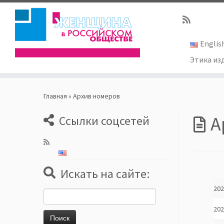
Englis
Этика из
Skip
to
Главная
»
Архив номеров
content
А
Ссылки соцсетей
Искать на сайте:
202
Найти:
202