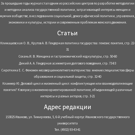
За прошедшие годы журнал стал одним из российских центров по разработке методологии
и методики анализа государственной политики, затрагивающей интересы женщин и
мужчин в обществе, в исследованиях социальной, демографической политики, управления,
экономики и культуры, истории и современным проблемам женского движения.
Статьи
Климашевская О. В., Крутов А. В. Гендерная политика государства: генезис понятия, стр. 22-
31
Сохань И. В. Женщина и гастрономический код культуры, стр. 50-60
Дикий А. А. Гендерная асимметрия долгового поведения, стр. 73-83
Сироткина Е. С. Феномен несовершеннолетнего материнства: мнение специалистов сферы
образования и социальной защиты, стр. 32-40
Кламмер Ю. Деловой цикл и жизненный цикл: конфликтующие или взаимодополняющие
понятия? К вопросу о жизненно-ориентированной политике, объединяющей различные
интересы и разных акторов, стр. 3-21
Адрес редакции
153025 Иваново, ул. Тимирязева, 5, 6-й учебный корпус Ивановского государственного
университета
Тел. (4932) 93-43-41