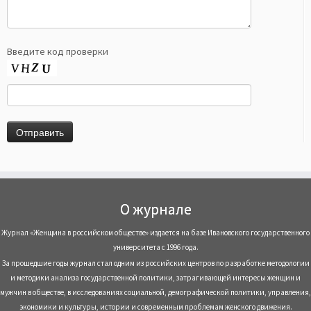
Введите код проверки
О журнале
Журнал «Женщина в российском обществе» издается на базе Ивановского государственного
университета с 1996 года.
За прошедшие годы журнал стал одним из российских центров по разработке методологии
и методики анализа государственной политики, затрагивающей интересы женщин и
мужчин в обществе, в исследованиях социальной, демографической политики, управления,
экономики и культуры, истории и современным проблемам женского движения.