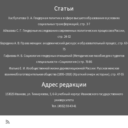
Статьи
Хасбулатова О. А. Гендерная политика в сфере высшего образования в условиях
социальных трансформаций, стр. 3-7
Айвазова С. Г. Гендерные исследования современных политических процессов в России,
стр. 24-32
Бородина А. В. Права женщин: академический дискурс и образовательный процесс, стр. 63-
75
Гафизова Н. Б. Социология гендерных отношений (Методическое пособие для студентов
специальности «Социология») стр. 76-86
Фалько Е. И. Из общественной жизни дореволюционной России: Русское женское
взаимноблаготворительное общество (1895–1918) (Краткий очерк истории), стр. 47-55
Адрес редакции
153025 Иваново, ул. Тимирязева, 5, 6-й учебный корпус Ивановского государственного
университета
Тел. (4932) 93-43-41