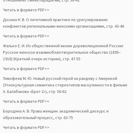
отношениях: смена парадигмы, стр. 38-42
Читать в формате PDF>>
Досина Н. В. О легитимной практике по урегулированию
конфликтов региональными женскими организациями, стр. 43-46
Читать в формате PDF>>
Фалько Е. И. Из общественной жизни дореволюционной России:
Русское женское взаимноблаготворительное общество (1895–
1918) (Краткий очерк истории), стр. 47-55
Читать в формате PDF>>
Тимофеев М. Ю. Новый русский герой на рандеву с Америкой
(Этнокультурная семантика стереотипов маскулинности в фильме
А. Балабанова «Брат-2»), стр. 56-62
Читать в формате PDF>>
Бородина А. В. Права женщин: академический дискурс и
образовательный процесс, стр. 63-75
Читать в формате PDF>>