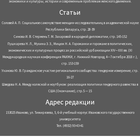
экономики и культуры, истории и современным проблемам женского движения.
Статьи
Соловей А. П. Социальное самочувствие женщин-исследовательниц в академической науке
Республики Беларусь, стр. 28-39
Синова И. В. Стержень Т. М. Захаровой в народной дипломатии, стр. 145-152
Пушкарева Н. Л., Мухина З. З., Мицюк Н. А. Горожанки и горожане в политических,
экономических и культурных процессах российской урбанизации XIV—XXI вв. (XI
Международная научная конференция РАИЖИ, г. Нижний Новгород, 4—7 октября 2018 г.),
стр. 153-159
Уханова Ю. В. Гражданское участие регионального сообщества: гендерное измерение, стр.
16-27
Шведова Н. А. Между коляской и ноутбуком: реализация политики гендерного равенства в
США (Окончание), стр.5 — 15
Адрес редакции
153025 Иваново, ул. Тимирязева, 5, 6-й учебный корпус Ивановского государственного
университета
Тел. (4932) 93-43-41