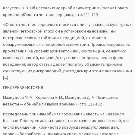
Капустин Н. В. Об истоках гендерной асимметрии в России Нового
времени: «Юности честное зерцало», стр. 111-120
«Юности честное зерцало» относится к числу знаковых культурных
явлений Петровской эпохи с ее установкой на новизну. Тем
интереснее связь этой книги с традицией, отчетливо
обнаруживающаяся в гендерной асимметрии. Проанализировав ее
про-явления (на уровнях архитектоники, композиции, семантики
ключевых понятий, наличия/отсутствия предписываемых форм
поведения), автор статьи делает попытку объяснить причины
существующих диспропорций, расходясь при этом с высказанными
[...]
ГЕНДЕРНАЯ ИСТОРИЯ
Махмудова М. М., Королева А. М., Махмудова Д. М. Похищение
невесты — обычай или вызов времени?, стр. 121-132
Исследованы причины обычая похищения невесты на Северном
Кавказе. Проведен анализ таких статистических показателей, как
число похищений, количество возбуждаемых уголовных дел,
уровень безработицы, динамика среднедушевых доходов в