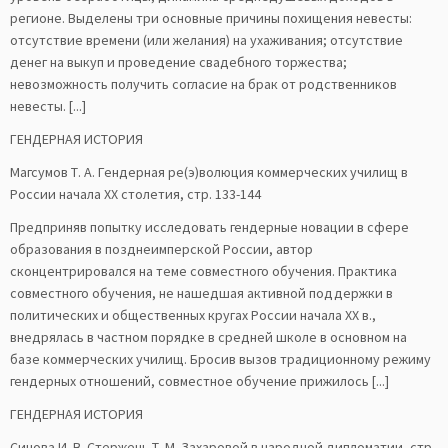
регионе. Выделены три основные причины похищения невесты:
отсутствие времени (или желания) на ухаживания; отсутствие
денег на выкуп и проведение свадебного торжества;
невозможность получить согласие на брак от родственников
невесты. [...]
ГЕНДЕРНАЯ ИСТОРИЯ
Магсумов Т. А. Гендерная ре(э)волюция коммерческих училищ в
России начала XX столетия, стр. 133-144
Предприняв попытку исследовать гендерные новации в сфере
образования в позднеимперской России, автор
сконцентрировался на теме совместного обучения. Практика
совместного обучения, не нашедшая активной поддержки в
политических и общественных кругах России начала ХХ в.,
внедрялась в частном порядке в средней школе в основном на
базе коммерческих училищ. Бросив вызов традиционному режиму
гендерных отношений, совместное обучение прижилось [...]
ГЕНДЕРНАЯ ИСТОРИЯ
Синова И. В. Стержень Т. М. Захаровой в народной дипломатии, стр.