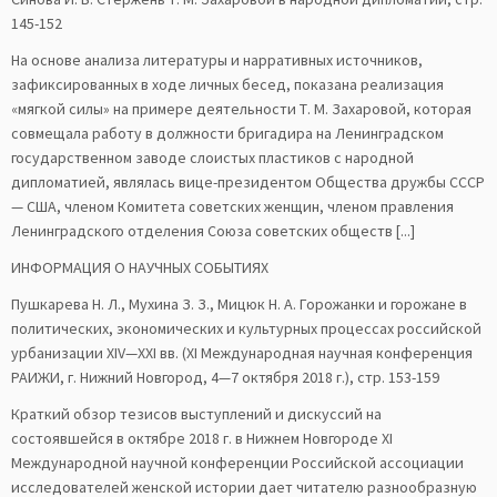
145-152
На основе анализа литературы и нарративных источников,
зафиксированных в ходе личных бесед, показана реализация
«мягкой силы» на примере деятельности Т. М. Захаровой, которая
совмещала работу в должности бригадира на Ленинградском
государственном заводе слоистых пластиков с народной
дипломатией, являлась вице-президентом Общества дружбы СССР
— США, членом Комитета советских женщин, членом правления
Ленинградского отделения Союза советских обществ [...]
ИНФОРМАЦИЯ О НАУЧНЫХ СОБЫТИЯХ
Пушкарева Н. Л., Мухина З. З., Мицюк Н. А. Горожанки и горожане в
политических, экономических и культурных процессах российской
урбанизации XIV—XXI вв. (XI Международная научная конференция
РАИЖИ, г. Нижний Новгород, 4—7 октября 2018 г.), стр. 153-159
Краткий обзор тезисов выступлений и дискуссий на
состоявшейся в октябре 2018 г. в Нижнем Новгороде XI
Международной научной конференции Российской ассоциации
исследователей женской истории дает читателю разнообразную