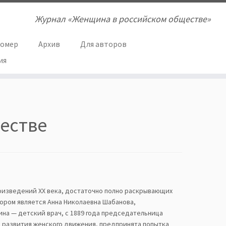
Журнал «Женщина в российском обществе»
номер
Архив
Для авторов
ия
естве
роизведений ХХ века, достаточно полно раскрывающих
тором является Анна Николаевна Шабанова,
на — детский врач, с 1889 года председательница
я развития женского движения, предпринята попытка