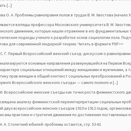
ь [...]
ва О. А. Проблемы равноправия полов в трудах В. М. Хвостова (начало ХХ
иваются взгляды профессора Московского университета В. М. Хвостов
енского движения, которые нашли отражение в его фундаментальных т
гические подходы ученого к разработке основ социологии пола. Под
остова для современной гендерной теории. Читать в формате PDF>>
С. Г. Первый Всероссийский женский съезд: дискуссия о равноправии, 
 анализируются основные направления развернувшейся на Первом Вс
о характере социальных отношений между женщинами и мужчинами, а т
тику прав женщин в общий контекст социальных преобразований в Рос
рвого Всероссийского женского съезда» — самого полного и [...]
 И. Всероссийские женские съезды как точки роста феминистского дви
освящена анализу феминистской переинтерпретации социальных проб
й двух всероссийских женских съездов 1910 и 1912 годов, организо
писаны практики и стратегия движения по достижению поставленных п
. А. Столетний юбилей: проблемы остаются, стр. 53-61