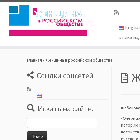
Englis
Этика из
Skip
to
Главная
»
Женщина в российском обществе
content
Ж
Ссылки соцсетей
Искать на сайте:
Шабанова 
«Очерк ж
Найти:
историю 
потомств
Русского