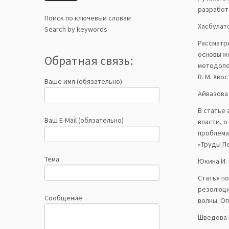
разработат
Поиск по ключевым словам
Хасбулато
Search by keywords
Рассматр
основы ж
Обратная связь:
методоло
В. М. Хв
Ваше имя (обязательно)
Айвазова 
В статье
Ваш E-Mail (обязательно)
власти, 
проблема
«Труды Пе
Тема
Юкина И.
Статья п
резолюци
Сообщение
волны. О
Шведова Н