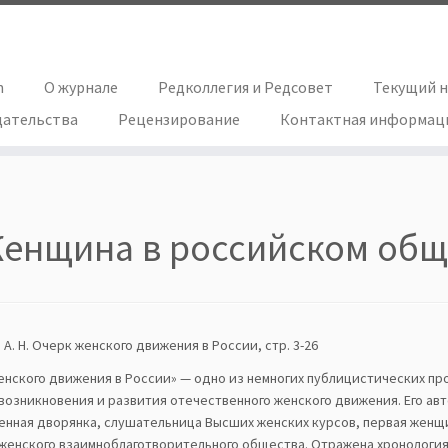
h
О журнале
Редколлегия и Редсовет
Текущий 
дательства
Рецензирование
Контактная информац
енщина в российском общ
А. Н. Очерк женского движения в России, стр. 3-26
енского движения в России» — одно из немногих публицистических п
возникновения и развития отечественного женского движения. Его ав
енная дворянка, слушательница Высших женских курсов, первая женщи
 женского взаимноблаготворительного общества. Отражена хронологи