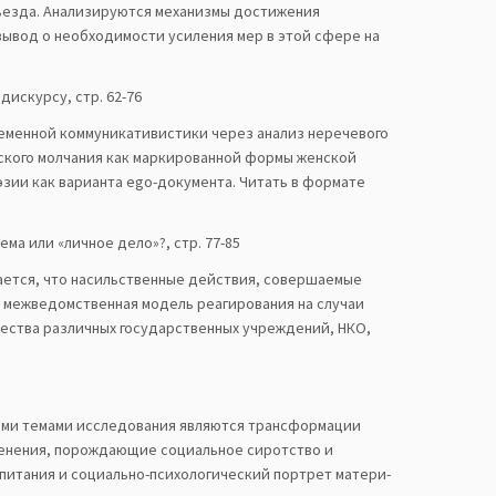
съезда. Анализируются механизмы достижения
ывод о необходимости усиления мер в этой сфере на
дискурсу, стр. 62-76
еменной коммуникативистики через анализ неречевого
нского молчания как маркированной формы женской
зии как варианта ego-документа. Читать в формате
а или «личное дело»?, стр. 77-85
ается, что насильственные действия, совершаемые
о межведомственная модель реагирования на случаи
ества различных государственных учреждений, НКО,
ными темами исследования являются трансформации
менения, порождающие социальное сиротство и
питания и социально-психологический портрет матери-