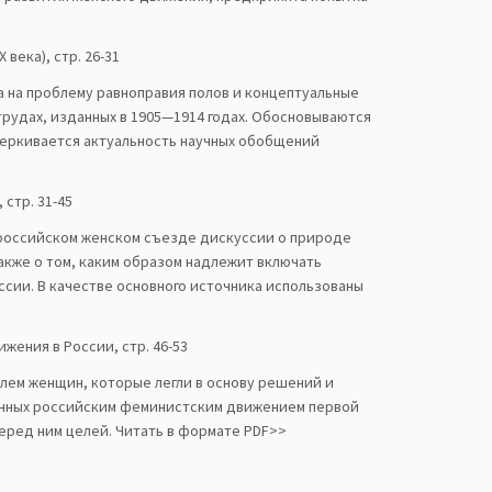
 века), стр. 26-31
а на проблему равноправия полов и концептуальные
рудах, изданных в 1905—1914 годах. Обосновываются
черкивается актуальность научных обобщений
стр. 31-45
ероссийском женском съезде дискуссии о природе
акже о том, каким образом надлежит включать
сии. В качестве основного источника использованы
жения в России, стр. 46-53
лем женщин, которые легли в основу решений и
ванных российским феминистским движением первой
еред ним целей. Читать в формате PDF>>