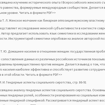
освящена изучению исторического опыта I Всероссийского женского 
го равенства, формируемые международным сообществом. Делается в
ьном уровне. Читать в формате PDF>>
 Т. Л. Женское молчание как бинарная оппозиция мужскому властному 
редставляет исследование женской субъективности в контексте совр
. Автор предлагает использовать язык семиотики в исследовании же
ости. Инструментарий семиотики опробован на анализе авторской поэ
 Т. Ю. Домашнее насилие в отношении женщин: государственная проблем
е сопоставления данных из различных российских источников показыв
правлены преимущественно против женщин. Делается вывод о том, чт
о насилия наиболее эффективна и способствует развитию сотруднич
в в этой области. Читать в формате PDF>>
. И. Гендерные аспекты социального сиротства, стр. 86-91
освящена анализу гендерных аспектов социального сиротства. Основ
нных гендерных ролей, особенности реагирования на социальные из
енные гендерной спецификой. Рассматривается гендерный аспект вос