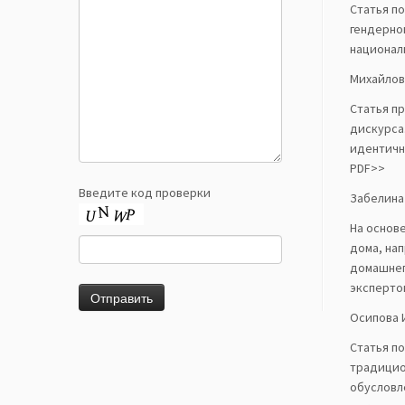
Статья п
гендерно
национал
Михайлова
Статья п
дискурса
идентичн
PDF>>
Введите код проверки
Забелина
На основ
дома, на
домашнег
эксперто
Осипова И
Статья п
традицио
обусловл