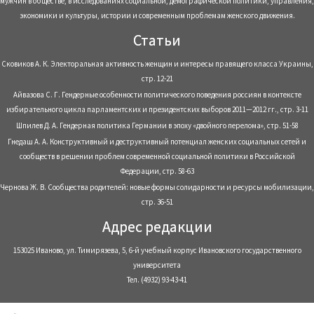
мужчин в обществе, в исследованиях социальной, демографической политики, управления,
экономики и культуры, истории и современным проблемам женского движения.
Статьи
Сковиков А. К. Электоральная активность женщин и интересы правящего класса Украины,
стр. 12-21
Айвазова С. Г. Гендерные особенности политического поведения россиян в контексте
избирательного цикла парламентских и президентских выборов 2011—2012 гг., стр. 3-11
Шпилев Д. А. Гендерная политика Германии в эпоху «двойного перелома», стр. 51-58
Гнедаш А. А. Конструктивный и деструктивный потенциал женских социальных сетей и
сообществ в решении проблем современной социальной политики в Российской
Федерации, стр. 58-63
Чернова Ж. В. Сообщества родителей: новые формы солидарности и ресурсы мобилизации,
стр. 36-51
Адрес редакции
153025 Иваново, ул. Тимирязева, 5, 6-й учебный корпус Ивановского государственного
университета
Тел. (4932) 93-43-41