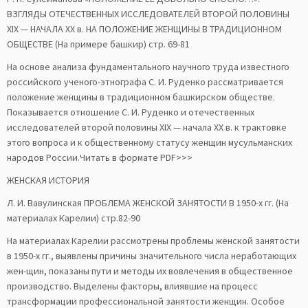
ВЗГЛЯДЫ ОТЕЧЕСТВЕННЫХ ИССЛЕДОВАТЕЛЕЙ ВТОРОЙ ПОЛОВИНЫ
ХІХ — НАЧАЛА XХ в. НА ПОЛОЖЕНИЕ ЖЕНЩИНЫ В ТРАДИЦИОННОМ
ОБЩЕСТВЕ (На примере башкир) стр. 69-81
На основе анализа фундаментального научного труда известного
российского ученого-этнографа С. И. Руденко рассматривается
положение женщины в традиционном башкирском обществе.
Показывается отношение С. И. Руденко и отечественных
исследователей второй половины XIХ — начала XХ в. к трактовке
этого вопроса и к общественному статусу женщин мусульманских
народов России.Читать в формате PDF>>>
ЖЕНСКАЯ ИСТОРИЯ
Л. И. Вавулинская ПРОБЛЕМА ЖЕНСКОЙ ЗАНЯТОСТИ В 1950-х гг. (На
материалах Карелии) стр.82-90
На материалах Карелии рассмотрены проблемы женской занятости
в 1950-х гг., выявлены причины значительного числа неработающих
жен-щин, показаны пути и методы их вовлечения в общественное
производство. Выделены факторы, влиявшие на процесс
трансформации профессиональной занятости женщин. Особое