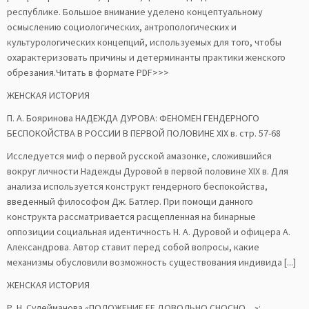
республике. Большое внимание уделено концептуальному
осмыслению социологических, антропологических и
культурологических концепций, используемых для того, чтобы
охарактеризовать причины и детерминанты практики женского
обрезания.Читать в формате PDF>>>
ЖЕНСКАЯ ИСТОРИЯ
П. А. Бояринова НАДЕЖДА ДУРОВА: ФЕНОМЕН ГЕНДЕРНОГО
БЕСПОКОЙСТВА В РОССИИ В ПЕРВОЙ ПОЛОВИНЕ XIX в. стр. 57-68
Исследуется миф о первой русской амазонке, сложившийся
вокруг личности Надежды Дуровой в первой половине XIX в. Для
анализа используется конструкт гендерного беспокойства,
введенный философом Дж. Батлер. При помощи данного
конструкта рассматривается расщепленная на бинарные
оппозиции социальная идентичность Н. А. Дуровой и офицера А.
Александрова. Автор ставит перед собой вопросы, какие
механизмы обусловили возможность существования индивида [...]
ЖЕНСКАЯ ИСТОРИЯ
Р. Н. Сулейманова «ПОЛОЖЕНИЕ ЕЕ ДОВОЛЬНО СНОСНО…»: