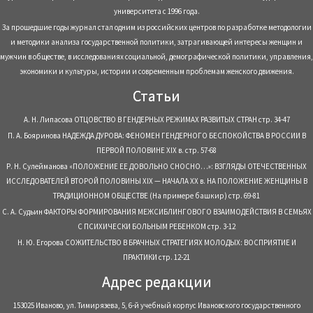
университета с 1996 года.
За прошедшие годы журнал стал одним из российских центров по разработке методологии
и методики анализа государственной политики, затрагивающей интересы женщин и
мужчин в обществе, в исследованиях социальной, демографической политики, управления,
экономики и культуры, истории и современным проблемам женского движения.
Статьи
А. Н. Липасова ОТЦОВСТВО В ГЕНДЕРНЫХ РЕЖИМАХ РАЗВИТЫХ СТРАН стр. 34-47
П. А. Бояринова НАДЕЖДА ДУРОВА: ФЕНОМЕН ГЕНДЕРНОГО БЕСПОКОЙСТВА В РОССИИ В
ПЕРВОЙ ПОЛОВИНЕ XIX в. стр. 57-68
Р. Н. Сулейманова «ПОЛОЖЕНИЕ ЕЕ ДОВОЛЬНО СНОСНО…»: ВЗГЛЯДЫ ОТЕЧЕСТВЕННЫХ
ИССЛЕДОВАТЕЛЕЙ ВТОРОЙ ПОЛОВИНЫ ХІХ — НАЧАЛА XХ в. НА ПОЛОЖЕНИЕ ЖЕНЩИНЫ В
ТРАДИЦИОННОМ ОБЩЕСТВЕ (На примере башкир) стр. 69-81
С. А. Судьин ФАКТОРЫ ФОРМИРОВАНИЯ МЕЖСИБЛИНГОВОГО ВЗАИМОДЕЙСТВИЯ В СЕМЬЯХ
С ПСИХИЧЕСКИ БОЛЬНЫМ РЕБЕНКОМ стр. 3-12
Н. Ю. Егорова СОЖИТЕЛЬСТВО В БРАЧНЫХ СТРАТЕГИЯХ МОЛОДЫХ: ВОСПРИЯТИЕ И
ПРАКТИКИ стр. 12-21
Адрес редакции
153025 Иваново, ул. Тимирязева, 5, 6-й учебный корпус Ивановского государственного