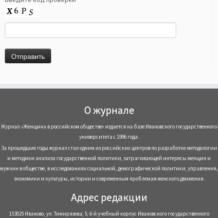
О журнале
Журнал «Женщина в российском обществе» издается на базе Ивановского государственного
университета с 1996 года.
За прошедшие годы журнал стал одним из российских центров по разработке методологии
и методики анализа государственной политики, затрагивающей интересы женщин и
мужчин в обществе, в исследованиях социальной, демографической политики, управления,
экономики и культуры, истории и современным проблемам женского движения.
Адрес редакции
153025 Иваново, ул. Тимирязева, 5, 6-й учебный корпус Ивановского государственного