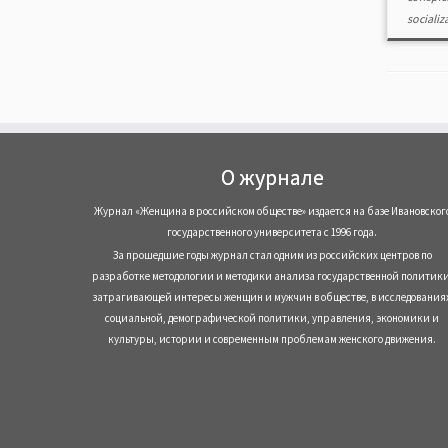
socializ
О журнале
Журнал «Женщина в российском обществе» издается на базе Ивановског
государственного университета с 1996 года.
За прошедшие годы журнал стал одним из российских центров по
разработке методологии и методики анализа государственной политики
затрагивающей интересы женщин и мужчин в обществе, в исследования
социальной, демографической политики, управления, экономики и
культуры, истории и современным проблемам женского движения.