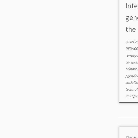
Inte
«Gend
constr
gen
the 
30.09.2
PEDAGO
гендер
со- ци
образо
/
gende
socializ
techno
3597 дн
Пре