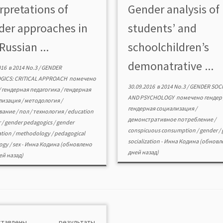
rpretations of
Gender analysis of
er pedagogics», reproduce,
research allow assertin
uct […]
conspicuous consumption […]
der approaches in
students’ and
Russian ...
schoolchildren’s
demonatrative ...
016
в
2014 No.3
/
GENDER
GICS: CRITICAL APPROACH
помечено
30.09.2016
в
2014 No.3
/
GENDER SOC
/
гендерная педагогика
/
гендерная
AND PSYCHOLOGY
помечено
гендер
ализация
/
методология
/
гендерная социализация
/
вание
/
пол
/
технология
/
education
демонстративное потребление
/
r
/
gender pedagogics
/
gender
conspicuous consumption
/
gender
/
ation
/
methodology
/
pedagogical
socialization
-
Инна Кодина
(обновле
logy
/
sex
-
Инна Кодина
(обновлено
дней назад)
ей назад)
дставлены результаты