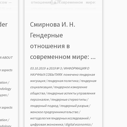
oscow —
отношения в современном мире:
19) are
управление, экономика, социальная
roblems
политика» (Москва — Иваново —
gender
Плес, 16—18 мая 2019 г.).
der
Смирнова И. Н.
social
Актуализируются проблемы нового
Гендерные
urship
гендерного порядка, гендерные
аспекты управления и социальной
отношения в
политики, женского
предпринимательства и занятости,
современном мире: ...
N ABOUT
гендерной социализации
поколений, гендерного измерения
03.10.2019
в
2019 № 3
/
ИНФОРМАЦИЯ О
 aspects
образования и науки, гендерной
НАУЧНЫХ СОБЫТИЯХ
помечено
гендерная
миграции. […]
миграция
/
гендерная политика
/
гендерная
ation
/
социализация
/
гендерное измерение
odology
общества
/
гендерные аспекты управления
types
/
персоналом
/
гендерные стереотипы
/
гендерный подход
/
гендерный разрыв
/
 aspects
женское предпринимательство
/
методология гендерных исследований
/
ation
/
цифровая экономика
/
digital economics
/
odology