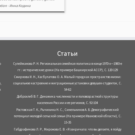
ation
-
Инна Кодина
Статьи
о
Сулейманова Р. Н. Региональная семейная политика в конце 1970-х—1980-е
гг.: исторические уроки (На примере Башкирской АССР), С. 120-129
Смирнова И. Н., Хасбулатова О. А. Малый город как пространство жизни:
,
социальное настроение и миграционные установки девушек-студенток, С.
х
54-62
Доброхлеб В. Г. Динамика численности и половозрастной структуры
населения России и ее регионов, С. 92-104
Ростовская Т. К., Рычихина Н. С., Синельников А. Б. Демографический
потенциал молодой сельской семьи (На примере Ивановской области), С.
15-35
Габдрафикова Л. Р., Миронова Е. В. «Я закричала: что вы делаете, я пойду