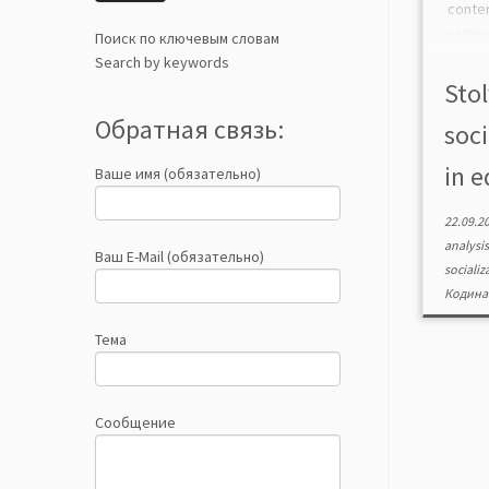
conte
vari
Поиск по ключевым словам
curri
Search by keywords
study 
Stol
the ST
Обратная связь:
soci
in e
Ваше имя (обязательно)
22.09.2
analysi
Ваш E-Mail (обязательно)
socializ
Кодина
Тема
Сообщение