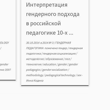
Интерпретация
g that
«гендерной педагогики» идеи и
технологии воспроизводят,
гендерного подхода
конструируют и укореняют в
сознании обучающихся
в российской
традиционные гендерные
стереотипы обыденного сознания,
педагогике 10-х ...
не соответствуют целям
воспитания […]
IOLOGY
30.10.2014
в
2014 № 3
/
ГЕНДЕРНАЯ
/
ПЕДАГОГИКА
помечено
гендер
/
гендерная
педагогика
/
гендерная социализация
/
методология
/
образование
/
пол
/
gender
технология
/
education
/
gender
/
gender
но 3597
pedagogics
/
gender socialization
/
methodology
/
pedagogical technology
/
sex
-
Инна Кодина