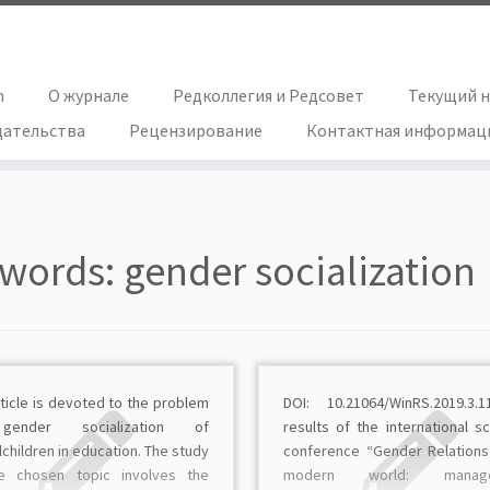
h
О журнале
Редколлегия и Редсовет
Текущий 
дательства
Рецензирование
Контактная информац
words:
gender socialization
ticle is devoted to the problem
DOI: 10.21064/WinRS.2019.3.
ender socialization of
results of the international sci
children in education. The study
conference “Gender Relations
e chosen topic involves the
modern world: manage