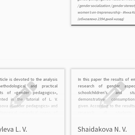
/
gender socialization
/
gender stereo
women’s en-trepreneurship
-
Инна К
(обновлено 2394 дней назад)
ticle is devoted to the analysis
In this paper the results of em
thodological and practical
research of gender aspe
ts of «gender pedagogics»,
schoolchildren’s and stu
nted in the tutorial of L. V.
demonstrative consumpti
sova «Gender pedagogics» and
given. According to the results
dagogical periodical press of
research all student
2013. The author substantiates
schoolchildren are subj
onclusion that the pedagogical
conspicuous consumption, but
leva L. V.
Shaidakova N. V.
 and techniques offered by the
different content. The results