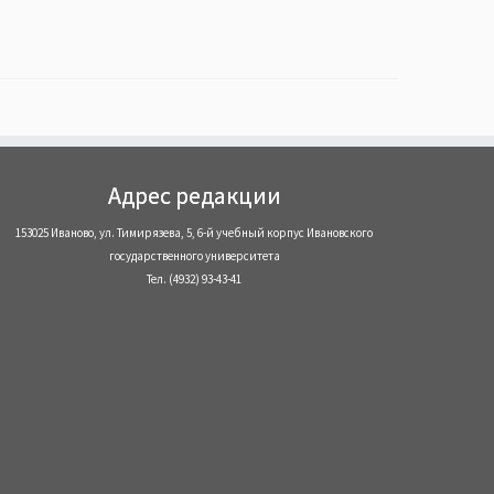
Адрес редакции
153025 Иваново, ул. Тимирязева, 5, 6-й учебный корпус Ивановского
государственного университета
Тел. (4932) 93-43-41