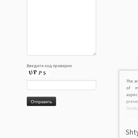
Введите код проверки
The ar
of me
aspec
prese
Gradu
in pe
2012—
the c
Shty
ideas