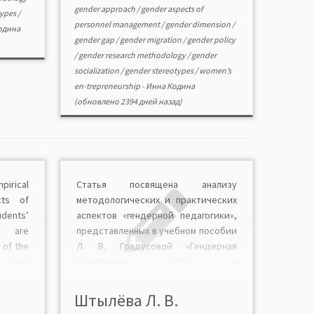
gender approach
/
gender aspects of
types
/
personnel management
/
gender dimension
/
одина
gender gap
/
gender migration
/
gender policy
/
gender research methodology
/
gender
socialization
/
gender stereotypes
/
women’s
en-trepreneurship
-
Инна Кодина
(обновлено 2394 дней назад)
pirical
Статья посвящена анализу
cts of
методологических и практических
dents’
аспектов «гендерной педагогики»,
on are
представленных в учебном пособии
 of the
Л. В. Градусовой «Гендерная
s and
педагогика» (2012) и
ect to
педагогической периодике 2012—
 it has
2013 гг. Обоснован вывод, что
Штылёва Л. В.
 of the
предлагаемые авторами