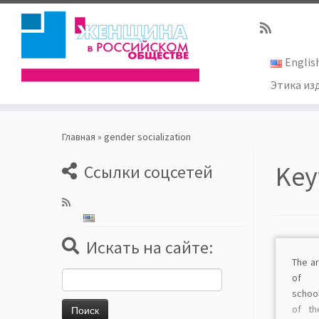
Englis
Этика из
Skip
to
Главная
»
gender socialization
content
Key
Ссылки соцсетей
Искать на сайте:
The ar
Найти:
of g
school
of th