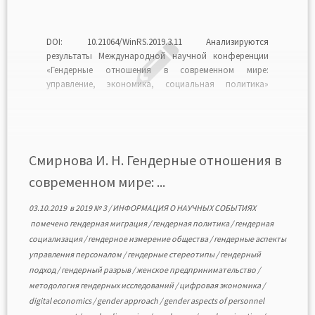
DOI: 10.21064/WinRS.2019.3.11 Анализируются
результаты Международной научной конференции
«Гендерные отношения в современном мире:
управление, экономика, социальная политика»
(Москва — Иваново — Плес, 16—18 мая 2019 г.).
Актуализируются проблемы нового гендерного
порядка, гендерные аспекты управления и
социальной политики, женского
предпринимательства и занятости, гендерной
Смирнова И. Н. Гендерные отношения в
социализации поколений, гендерного измерения
современном мире: ...
образования и науки, гендерной миграции. […]
03.10.2019
в
2019 № 3
/
ИНФОРМАЦИЯ О НАУЧНЫХ СОБЫТИЯХ
помечено
гендерная миграция
/
гендерная политика
/
гендерная
социализация
/
гендерное измерение общества
/
гендерные аспекты
управления персоналом
/
гендерные стереотипы
/
гендерный
подход
/
гендерный разрыв
/
женское предпринимательство
/
методология гендерных исследований
/
цифровая экономика
/
digital economics
/
gender approach
/
gender aspects of personnel