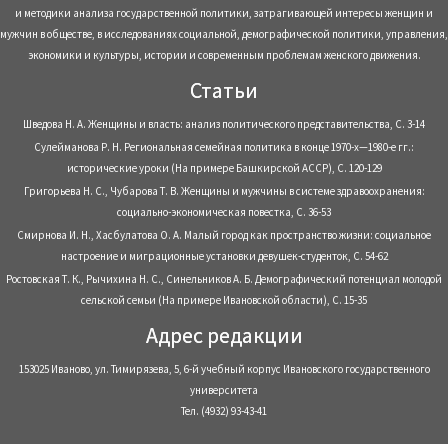
и методики анализа государственной политики, затрагивающей интересы женщин и
мужчин в обществе, в исследованиях социальной, демографической политики, управления,
экономики и культуры, истории и современным проблемам женского движения.
Статьи
Шведова Н. А. Женщины и власть: анализ политического представительства, С. 3-14
Сулейманова Р. Н. Региональная семейная политика в конце 1970-х—1980-е гг.:
исторические уроки (На примере Башкирской АССР), С. 120-129
Григорьева Н. С., Чубарова Т. В. Женщины и мужчины в системе здравоохранения:
социально-экономическая повестка, С. 36-53
Смирнова И. Н., Хасбулатова О. А. Малый город как пространство жизни: социальное
настроение и миграционные установки девушек-студенток, С. 54-62
Ростовская Т. К., Рычихина Н. С., Синельников А. Б. Демографический потенциал молодой
сельской семьи (На примере Ивановской области), С. 15-35
Адрес редакции
153025 Иваново, ул. Тимирязева, 5, 6-й учебный корпус Ивановского государственного
университета
Тел. (4932) 93-43-41