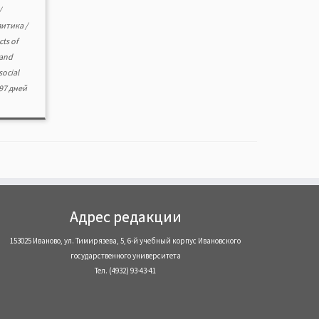
/
литика
/
ts of
 and
social
97 дней
Адрес редакции
153025 Иваново, ул. Тимирязева, 5, 6-й учебный корпус Ивановского
государственного университета
Тел. (4932) 93-43-41