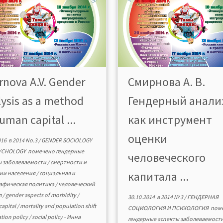
rnova A.V. Gender
Смирнова А. В.
lysis as a method
Гендерный анали
uman capital ...
как инструмент
оценки
016
в
2014 No.3
/
GENDER SOCIOLOGY
YCHOLOGY
помечено
гендерные
человеческого
ы заболеваемости
/
смертности и
капитала ...
ии населения
/
социальная и
афическая политика
/
человеческий
л
/
gender aspects of morbidity
/
30.10.2014
в
2014 № 3
/
ГЕНДЕРНАЯ
apital
/
mortality and population shift
СОЦИОЛОГИЯ И ПСИХОЛОГИЯ
пом
tion policy
/
social policy
-
Инна
гендерные аспекты заболеваемост