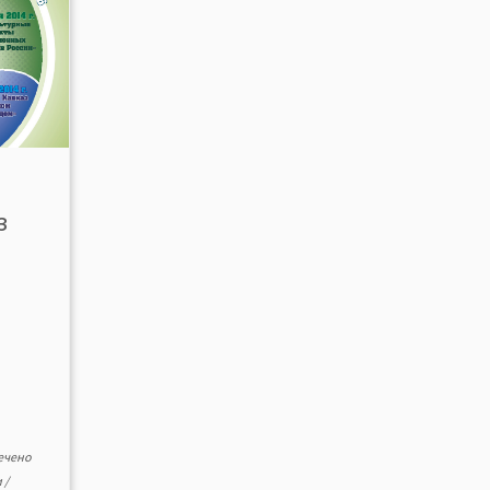
з
ечено
и
/