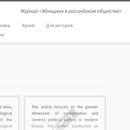
Журнал «Женщина в российском обществе»
номер
Архив
Для авторов
ия
l data,
This article focuses on the gender
logical
dimension of conservative and
of the
centrist political parties in modern
logical
Russia. The author conducted an