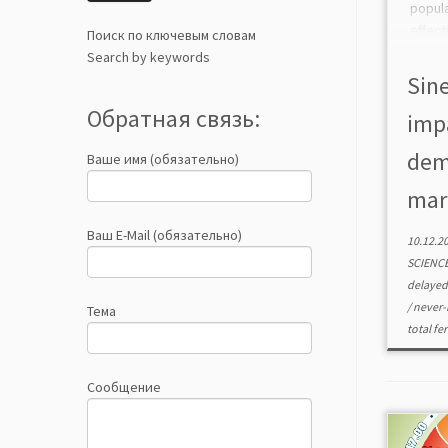
popul
effec
Поиск по ключевым словам
Based 
Search by keywords
the 
Sine
peopl
Обратная связь:
imp
time. 
dem
Ваше имя (обязательно)
marr
Ваш E-Mail (обязательно)
10.12.2
SCIENC
delayed
/
never-
Тема
total fer
Сообщение