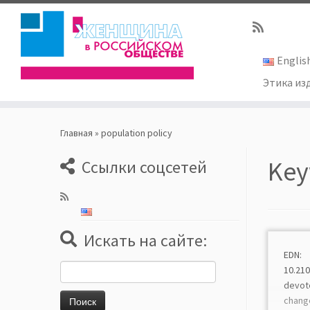
Englis
Этика из
Skip
to
Главная
»
population policy
content
Key
Ссылки соцсетей
Искать на сайте:
EDN: 
Найти:
10.210
devote
chang