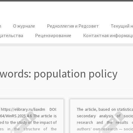
h
О журнале
Редколлегия и Редсовет
Текущий 
дательства
Рецензирование
Контактная информац
words:
population policy
https://elibrary.ru/liaxdm DOI:
The article, based on statistica
64/WinRS.2025.4.6 The article is
secondary analysis of socio
d to the study of the impact of
research and the results 
es in the structure of the
authors‘ own research — socio