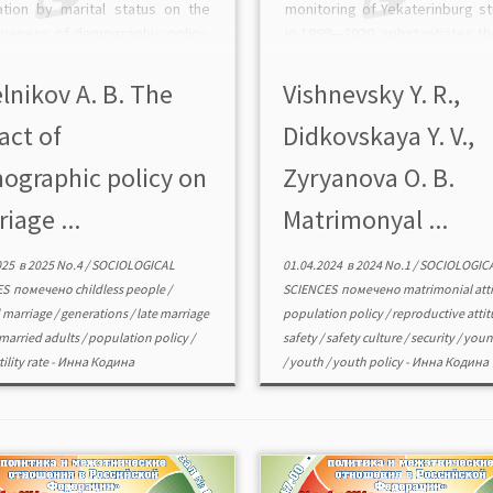
ation by marital status on the
monitoring of Yekaterinburg s
tiveness of demographic policy.
in 1999—2020, substantiates t
on the analysis of census data,
to abandon the hyper
author concluded that many
interpretation of a number of 
lnikov A. B. The
Vishnevsky Y. R.,
e postpone marriage for a long
in the marriage, famil
act of
Didkovskaya Y. V.,
[…]
demographic sphere. The a
also […]
ographic policy on
Zyryanova O. B.
iage ...
Matrimonyal ...
025
в
2025 No.4
/
SOCIOLOGICAL
01.04.2024
в
2024 No.1
/
SOCIOLOGIC
ES
помечено
childless people
/
SCIENCES
помечено
matrimonial att
 marriage
/
generations
/
late marriage
population policy
/
reproductive atti
married adults
/
population policy
/
safety
/
safety culture
/
security
/
youn
tility rate
-
Инна Кодина
/
youth
/
youth policy
-
Инна Кодина