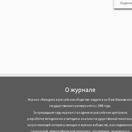
Кодина
О журнале
Журнал «Женщина в российском обществе» издается на базе Ивановског
государственного университета с 1996 года.
За прошедшие годы журнал стал одним из российских центров по
разработке методологии и методики анализа государственной политики
затрагивающей интересы женщин и мужчин в обществе, в исследования
социальной, демографической политики, управления, экономики и