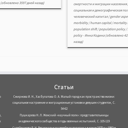
(обновлено 3597 дней назад)
смертности и миграции населения
социальная и демографическая по
человеческий капитал
/
gender aspec
morbidity
/
human capital
/
mortality
population shift
/
population policy
/
policy
-
Инна Кодина
(обновлено 42
назад)
Статьи
о
Смирнова И. Н., Хасбулатова О. А. Малый город как пространство жизни:
социальное настроение и миграционные установки девушек-студенток, С.
54-62
,
Пушкарева Н. Л. Женский «научный полк»: представительницы
х
академического сообщества в годы военных испытаний, С. 105-119
Сулейманова Р. Н. Региональная семейная политика в конце 1970-х—1980-е