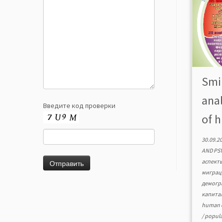
Smi
ana
Введите код проверки
of h
30.09.2
AND PS
аспект
миграц
демогр
капита
human c
/
popula