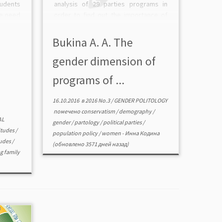
tudents
analysis of 29 parties programs in
he need
order to find out the importance of
bolic
gender in them. The study showed
threats
that 76 % of the surveyed parties
Bukina А. А. The
y and
mention in their programs […]
gender dimension of
uthors
programs of ...
16.10.2016
в
2016 No.3
/
GENDER POLITOLOGY
помечено
conservatism
/
demography
/
AL
gender
/
partology
/
political parties
/
itudes
/
population policy
/
women
-
Инна Кодина
tudes
/
(обновлено 3571 дней назад)
g family