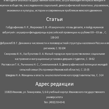
и методики анализа государственной политики, затрагивающей интересы женщин и
мужчин в обществе, в исследованиях социальной, демографической политики, управления,
экономики и культуры, истории и современным проблемам женского движения.
Статьи
Габдрафикова Л. Р., Миронова Е. В. «Я закричала: что вы делаете, я пойду мужиков
взбунтую!»: акушерки-фельдшерицы в российской провинции на рубеже XIX—XX вв. , С.
130-143
Доброхлеб В. Г. Динамика численности и половозрастной структуры населения России и ее
регионов, С. 92-104
Смирнова И. Н., Хасбулатова О. А. Малый город как пространство жизни: социальное
настроение и миграционные установки девушек-студенток, С. 54-62
Ростовская Т. К., Рычихина Н. С., Синельников А. Б. Демографический потенциал молодой
сельской семьи (На примере Ивановской области), С. 15-35
Шведова Н. А. Женщины и власть: анализ политического представительства, С. 3-14
Адрес редакции
153025 Иваново, ул. Тимирязева, 5, 6-й учебный корпус Ивановского государственного
университета
Тел. (4932) 93-43-41