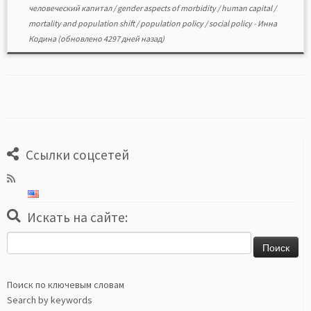
человеческий капитал
/
gender aspects of morbidity
/
human capital
/
mortality and population shift
/
population policy
/
social policy
-
Инна
Кодина
(обновлено 4297 дней назад)
Ссылки соцсетей
Искать на сайте:
Найти:
Поиск по ключевым словам
Search by keywords