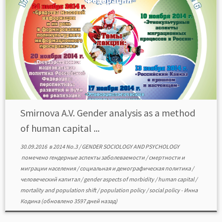
Smirnova A.V. Gender analysis as a method
of human capital ...
30.09.2016
в
2014 No.3
/
GENDER SOCIOLOGY AND PSYCHOLOGY
помечено
гендерные аспекты заболеваемости
/
смертности и
миграции населения
/
социальная и демографическая политика
/
человеческий капитал
/
gender aspects of morbidity
/
human capital
/
mortality and population shift
/
population policy
/
social policy
-
Инна
Кодина
(обновлено 3597 дней назад)