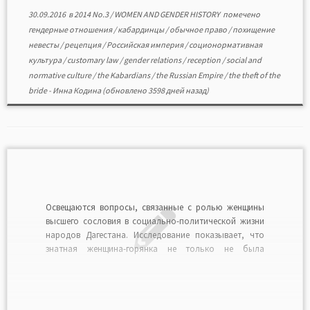
30.09.2016
в
2014 No.3
/
WOMEN AND GENDER HISTORY
помечено
гендерные отношения
/
кабардинцы
/
обычное право
/
похищение
невесты
/
рецепция
/
Российская империя
/
соционормативная
культура
/
customary law
/
gender relations
/
reception
/
social and
normative culture
/
the Kabardians
/
the Russian Empire
/
the theft of the
bride
-
Инна Кодина
(обновлено 3598 дней назад)
Освещаются вопросы, связанные с ролью женщины
высшего сословия в социально-политической жизни
народов Дагестана. Исследование показывает, что
знатная женщина-горянка не только не была
ущемлена в социальном статусе, но могла играть
весьма значительную роль в политических процессах.
Статья написана с привлечением литературного,
архивного и этнографического материала.Читать в