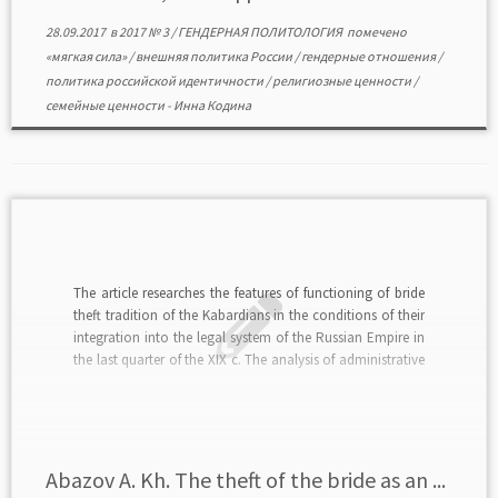
28.09.2017
в
2017 № 3
/
ГЕНДЕРНАЯ ПОЛИТОЛОГИЯ
помечено
«мягкая сила»
/
внешняя политика России
/
гендерные отношения
/
политика российской идентичности
/
религиозные ценности
/
семейные ценности
-
Инна Кодина
The article researches the features of functioning of bride
theft tradition of the Kabardians in the conditions of their
integration into the legal system of the Russian Empire in
the last quarter of the XIX c. The analysis of administrative
and legal practices connected with this custom is carried
out […]
Abazov A. Kh. The theft of the bride as аn ...