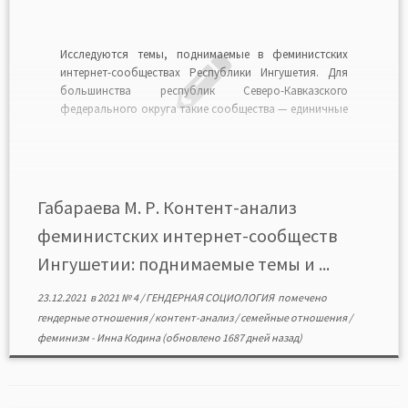
Исследуются темы, поднимаемые в феминистских
интернет-сообществах Республики Ингушетия. Для
большинства республик Северо-Кавказского
федерального округа такие сообщества — единичные
явления, тогда как в Ингушетии их сразу три.
Проведенный контент-анализ постов данных
сообществ позволяет говорить об увеличивающемся
социокультурном разрыве между гендерами, о
нежелании многих девушек жить исключительно в
Габараева М. Р. Контент-анализ
соответствии с представлениями традиционного […]
феминистских интернет-сообществ
Ингушетии: поднимаемые темы и ...
23.12.2021
в
2021 № 4
/
ГЕНДЕРНАЯ СОЦИОЛОГИЯ
помечено
гендерные отношения
/
контент-анализ
/
семейные отношения
/
феминизм
-
Инна Кодина
(обновлено 1687 дней назад)