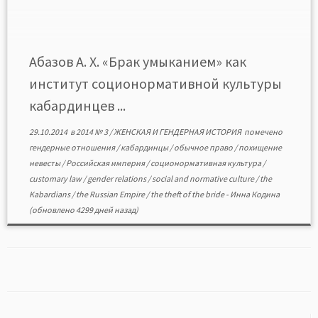
этим обычаем, изучены мероприятия,
осуществленные властями Терской области по
вопросам рецепции некоторых обычаев и традиций
кабардинцев в области регулирования семейно-
Абазов А. Х. «Брак умыканием» как
брачных […]
институт соционормативной культуры
кабардинцев ...
29.10.2014
в
2014 № 3
/
ЖЕНСКАЯ И ГЕНДЕРНАЯ ИСТОРИЯ
помечено
гендерные отношения
/
кабардинцы
/
обычное право
/
похищение
невесты
/
Российская империя
/
соционормативная культура
/
customary law
/
gender relations
/
social and normative culture
/
the
Kabardians
/
the Russian Empire
/
the theft of the bride
-
Инна Кодина
(обновлено 4299 дней назад)