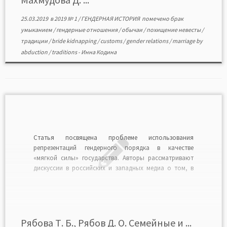
25.03.2019
в
2019 № 1
/
ГЕНДЕРНАЯ ИСТОРИЯ
помечено
брак
умыканием
/
гендерные отношения
/
обычаи
/
похищение невесты
/
традиции
/
bride kidnapping
/
customs
/
gender relations
/
marriage by
abduction
/
traditions
-
Инна Кодина
Статья посвящена проблеме использования
репрезентаций гендерного порядка в качестве
«мягкой силы» государства. Авторы рассматривают
дискуссии в российских и западных медиа о том, в
какой степени образ России — оплота традиционных
ценностей — может быть использован в качестве
ресурса ее «мягкой силы» на международной арене. В
политике российской идентичности образ России
[…]
Рябова Т. Б., Рябов Д. О. Семейные и ...