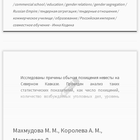
/
commercial school
/
education
/
gender relations
/
gender segregation
/
Russian Empire
/
гендерная сегрегация
/
гендерные отношения
/
коммерческое училище
/
образование
/
Российская империя
/
совместное обучение
-
Инна Кодина
Исследованы причины обычая похищения невесты на
Северном Кавказе. Проведен анализ таких
статистических показателей, как число похищений,
количество возбуждаемых уголовных дел, уровень
безработицы, динамика среднедушевых доходов в
регионе. Выделены три основные причины похищения
невесты: отсутствие времени (или желания) на
ухаживания; отсутствие денег на выкуп и проведение
свадебного торжества; невозможность получить
Махмудова М. М., Королева А. М.,
согласие […]
Махмудова Д. ...