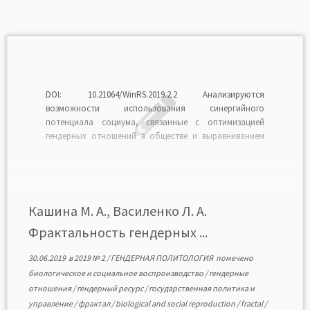
DOI: 10.21064/WinRS.2019.2.2 Анализируются
возможности использования синергийного
потенциала социума, связанные с оптимизацией
гендерных отношений в обществе и выравниванием
ресур-сообеспеченности гендерных групп. Вводится
понятие гендерного ресурса как потенциала
общественных изменений, порождаемого включением
в государственную политику задачи оптимизации
управления биологическим и социальным вос-
Кашина М. А., Василенко Л. А.
производством населения. Раскрывается
Фрактальность гендерных ...
фрактальный характер гендерных отношений в
обществе. Показывается связь […]
30.06.2019
в
2019 № 2
/
ГЕНДЕРНАЯ ПОЛИТОЛОГИЯ
помечено
биологическое и социальное воспроизводство
/
гендерные
отношения
/
гендерный ресурс
/
государственная политика и
управление
/
фрактал
/
biological and social reproduction
/
fractal
/