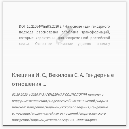
DOI: 10.21064/WinRS.2020.3.7 На основе идей гендерного
подхода рассмотрена проблема трансформаций,
которые характерны для современной российской
семьи. Основное внимание уделено анализу
гендерных отношений в семье, специфика которых
раскрывается через наличие либо отсутствие
дифференциации ролей и статусных позиций
супругов. Гендерные отношения в семье изучаются как
реальные практики взаимодействия мужчин и
Клецина И. С., Векилова С. А. Гендерные
женщин, соотносимые […]
отношения ...
02.10.2020
в
2020 № 3
/
ГЕНДЕРНАЯ СОЦИОЛОГИЯ
помечено
гендерные отношения
/
модели семейных отношений
/
нормы
женского поведения
/
нормы мужского поведения
/
гендерные
отношения
/
модели семейных отношений
/
нормы женского
поведения
/
нормы мужского поведения
-
Инна Кодина