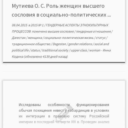
формате PDF>>
Мутиева О. С. Роль женщин высшего
сословия в социально-политических ...
08.04.2015
в
2015 № 1
/
ГЕНДЕРНЫЕ АСПЕКТЫ ЭТНОКУЛЬТУРНЫХ
ПРОЦЕССОВ
помечено
высшее сословие
/
гендерные отношения
/
Дагестан
/
женщина
/
социально-политическая жизнь
/
статус
/
традиционное общество
/
Dagestan
/
gender relations
/
social and
political life
/
status
/
traditional society
/
upper class
/
woman
-
Инна
Кодина
(обновлено 4139 дней назад)
Исследованы особенности функционирования
обычая похищения невест у кабардинцев в условиях
их интеграции в правовую систему Российской
империи в последней четверти XIX в. Проведен анализ
административной и судебной практик, связанных с