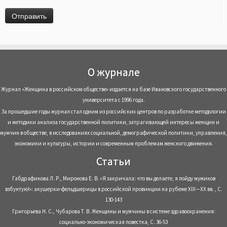
О журнале
Журнал «Женщина в российском обществе» издается на базе Ивановского государственного
университета с 1996 года.
За прошедшие годы журнал стал одним из российских центров по разработке методологии
и методики анализа государственной политики, затрагивающей интересы женщин и
мужчин в обществе, в исследованиях социальной, демографической политики, управления,
экономики и культуры, истории и современным проблемам женского движения.
Статьи
Габдрафикова Л. Р., Миронова Е. В. «Я закричала: что вы делаете, я пойду мужиков
взбунтую!»: акушерки-фельдшерицы в российской провинции на рубеже XIX—XX вв. , С.
130-143
Григорьева Н. С., Чубарова Т. В. Женщины и мужчины в системе здравоохранения:
социально-экономическая повестка, С. 36-53