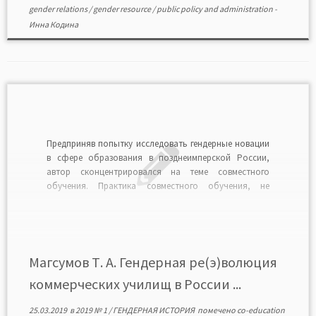
gender relations
/
gender resource
/
public policy and administration
-
Инна Кодина
Предприняв попытку исследовать гендерные новации
в сфере образования в позднеимперской России,
автор сконцентрировался на теме совместного
обучения. Практика совместного обучения, не
нашедшая активной поддержки в политических и
общественных кругах России начала ХХ в.,
внедрялась в частном порядке в средней школе в
основном на базе коммерческих училищ. Бросив
вызов традиционному режиму […]
Магсумов Т. А. Гендерная ре(э)волюция
коммерческих училищ в России ...
25.03.2019
в
2019 № 1
/
ГЕНДЕРНАЯ ИСТОРИЯ
помечено
co-education