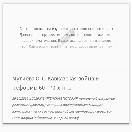
Статья посвящена изучению факторов становления в
Дагестане профессионального слоя женщин-
предпринимательниц. В ходе исследования выявлено,
что Кавказская война и последовавшие за ней
буржуазные ре-формы сыграли важную роль в
процессе интеграции женщин в предпринимательскую
деятельность. На рубеже XIX—XX вв. они занимались
различными видами коммерции, являлись
владелицами винных и коньячных предприятий,
Мутиева О. С. Кавказская война и
всевозможных ремесленных […]
реформы 60—70-х гг. ...
16.10.2016
в
2016 №3
/
ЖЕНСКАЯ ИСТОРИЯ
помечено
буржуазные
реформы
/
Дагестан
/
женщины-предпринимательницы
/
капиталистические отношения
/
общественное производство
-
Инна Кодина
(обновлено 3571 дней назад)