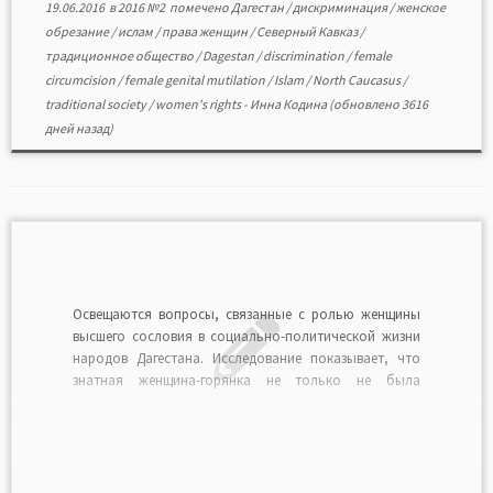
19.06.2016
в
2016 №2
помечено
Дагестан
/
дискриминация
/
женское
обрезание
/
ислам
/
права женщин
/
Северный Кавказ
/
традиционное общество
/
Dagestan
/
discrimination
/
female
circumcision
/
female genital mutilation
/
Islam
/
North Caucasus
/
traditional society
/
women's rights
-
Инна Кодина
(обновлено 3616
дней назад)
Освещаются вопросы, связанные с ролью женщины
высшего сословия в социально-политической жизни
народов Дагестана. Исследование показывает, что
знатная женщина-горянка не только не была
ущемлена в социальном статусе, но могла играть
весьма значительную роль в политических процессах.
Статья написана с привлечением литературного,
архивного и этнографического материала.Читать в
формате PDF>>