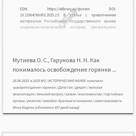
EDN: https://elibrary.ru/qtoram DOI:
10.21064/WinRS.2025.2.5 В статье с привлечением
материалов Российского государственного архива
социально-политической истории, Центрального
государственного архива Республики Дагестан
рассмотрены проблемы, связанные с решением
женского вопроса в Дагестане в 20—30-х гг. XX в.
Проанализированы декреты советской власти,
директивы, постановления Дагестанского ЦИК и СНК,
Мутиева О. С., Гарунова Н. Н. Как
обкома ВКП(б), циркуляры НКВД, отчеты женотделов,
понималось освобождение горянки ...
решения […]
26.06.2025
в
2025 №2
/
ИСТОРИЧЕСКИЕ НАУКИ
помечено
«раскрепощение» горянки
/
Дагестан
/
декрет
/
женская
эмансипация
/
женский вопрос
/
калым
/
многоженство
/
партийные
органы
/
религия
/
семейно-брачные отношения
/
советская власть
-
Инна Кодина
(обновлено 407 дней назад)