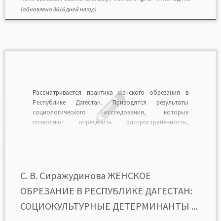
(обновлено 3616 дней назад)
Рассматривается практика женского обрезания в
Республике Дагестан. Приводятся результаты
социологического исследования, которые
позволяют определить распространенность,
причины, цели и виды данного явления в республике.
Большое внимание уделено концептуальному
осмыслению социологических, антропологических и
культурологических концепций, используемых для
того, чтобы охарактеризовать причины и
С. В. Сиражудинова ЖЕНСКОЕ
детерминанты практики женского обрезания.Читать в
ОБРЕЗАНИЕ В РЕСПУБЛИКЕ ДАГЕСТАН:
формате PDF>>>
СОЦИОКУЛЬТУРНЫЕ ДЕТЕРМИНАНТЫ ...