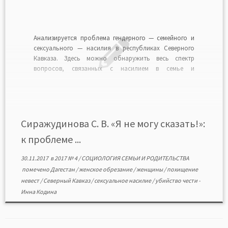
Анализируется проблема гендерного — семейного и
сексуального — насилия в республиках Северного
Кавказа. Здесь можно обнаружить весь спектр
вопросов, связанных с насилием в семье и
сексуальным насилием, как с
общераспространенными формами, так и со
специфическими региональными, даже локальными.
Автор обращается к результатам социологических
исследований, посвященных изучению насилия над
Сиражудинова С. В. «Я не могу сказать!»:
женщиной, проведенных […]
к проблеме ...
30.11.2017
в
2017 № 4
/
СОЦИОЛОГИЯ СЕМЬИ И РОДИТЕЛЬСТВА
помечено
Дагестан
/
женское обрезание
/
женщины
/
похищение
невест
/
Северный Кавказ
/
сексуальное насилие
/
убийство чести
-
Инна Кодина