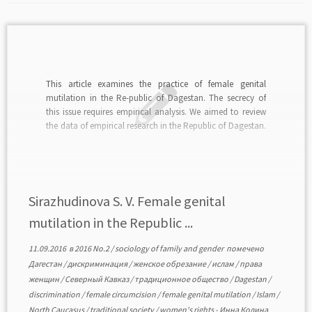
This article examines the practice of female genital
mutilation in the Re-public of Dagestan. The secrecy of
this issue requires empirical analysis. We aimed to review
the data of empirical research in the Republic of Dagestan.
The results of the study allow to reveal the problem of the
existence of […]
Sirazhudinova S. V. Female genital
mutilation in the Republic ...
11.09.2016
в
2016 No.2
/
sociology of family and gender
помечено
Дагестан
/
дискриминация
/
женское обрезание
/
ислам
/
права
женщин
/
Северный Кавказ
/
традиционное общество
/
Dagestan
/
discrimination
/
female circumcision
/
female genital mutilation
/
Islam
/
North Caucasus
/
traditional society
/
women's rights
-
Инна Кодина