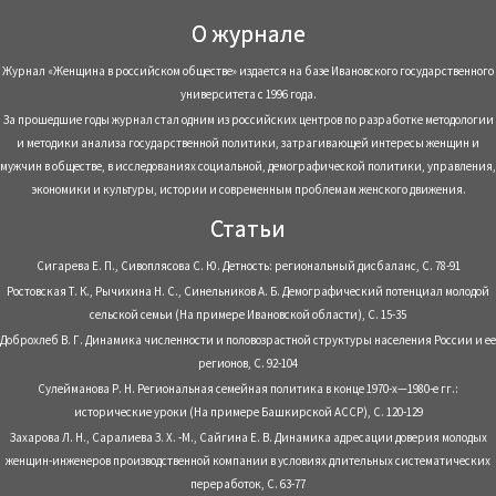
О журнале
Журнал «Женщина в российском обществе» издается на базе Ивановского государственного
университета с 1996 года.
За прошедшие годы журнал стал одним из российских центров по разработке методологии
и методики анализа государственной политики, затрагивающей интересы женщин и
мужчин в обществе, в исследованиях социальной, демографической политики, управления,
экономики и культуры, истории и современным проблемам женского движения.
Статьи
Сигарева Е. П., Сивоплясова С. Ю. Детность: региональный дисбаланс, С. 78-91
Ростовская Т. К., Рычихина Н. С., Синельников А. Б. Демографический потенциал молодой
сельской семьи (На примере Ивановской области), С. 15-35
Доброхлеб В. Г. Динамика численности и половозрастной структуры населения России и ее
регионов, С. 92-104
Сулейманова Р. Н. Региональная семейная политика в конце 1970-х—1980-е гг.:
исторические уроки (На примере Башкирской АССР), С. 120-129
Захарова Л. Н., Саралиева З. Х. -М., Сайгина Е. В. Динамика адресации доверия молодых
женщин-инженеров производственной компании в условиях длительных систематических
переработок, С. 63-77