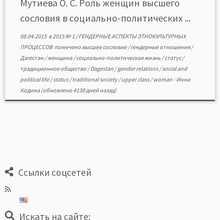
Мутиева О. С. Роль женщин высшего
сословия в социально-политических ...
08.04.2015
в
2015 № 1
/
ГЕНДЕРНЫЕ АСПЕКТЫ ЭТНОКУЛЬТУРНЫХ
ПРОЦЕССОВ
помечено
высшее сословие
/
гендерные отношения
/
Дагестан
/
женщина
/
социально-политическая жизнь
/
статус
/
традиционное общество
/
Dagestan
/
gender relations
/
social and
political life
/
status
/
traditional society
/
upper class
/
woman
-
Инна
Кодина
(обновлено 4138 дней назад)
Ссылки соцсетей
Искать на сайте: