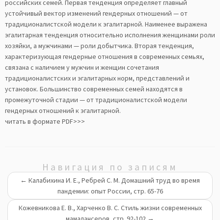
российских семей. Первая тенденция определяет главный
устойчивый вектор изменений гендерных отношений — от
традиционалистской модели к эгалитарной. Наименее выражена
эгалитарная тенденция относительно исполнения женщинами роли
хозяйки, а мужчинами — роли добытчика. Вторая тенденция,
характеризующая гендерные отношения в современных семьях,
связана с наличием у мужчин и женщин сочетания
традиционалистских и эгалитарных норм, представлений и
установок. Большинство современных семей находятся в
промежуточной стадии — от традиционалистской модели
гендерных отношений к эгалитарной.
читать в формате PDF>>>
Навигация по записям
←
Калабихина И. Е., Ребрей С. М. Домашний труд во время
пандемии: опыт России, стр. 65-76
Кожевникова Е. В., Харченко В. С. Стиль жизни современных
мамалансеров, стр. 92-102
→