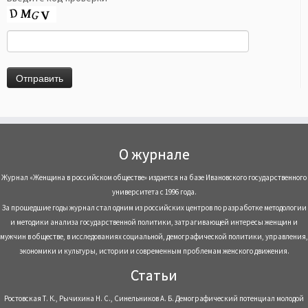
О журнале
Журнал «Женщина в российском обществе» издается на базе Ивановского государственного
университета с 1996 года.
За прошедшие годы журнал стал одним из российских центров по разработке методологии
и методики анализа государственной политики, затрагивающей интересы женщин и
мужчин в обществе, в исследованиях социальной, демографической политики, управления,
экономики и культуры, истории и современным проблемам женского движения.
Статьи
Ростовская Т. К., Рычихина Н. С., Синельников А. Б. Демографический потенциал молодой