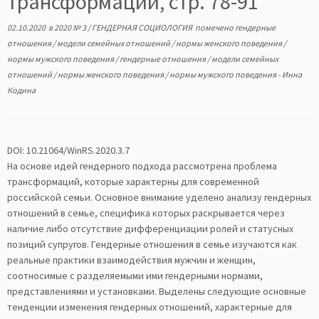
трансформаций, стр. 78-91
02.10.2020
в
2020 № 3
/
ГЕНДЕРНАЯ СОЦИОЛОГИЯ
помечено
гендерные
отношения
/
модели семейных отношений
/
нормы женского поведения
/
нормы мужского поведения
/
гендерные отношения
/
модели семейных
отношений
/
нормы женского поведения
/
нормы мужского поведения
-
Инна
Кодина
DOI: 10.21064/WinRS.2020.3.7
На основе идей гендерного подхода рассмотрена проблема
трансформаций, которые характерны для современной
российской семьи. Основное внимание уделено анализу гендерных
отношений в семье, специфика которых раскрывается через
наличие либо отсутствие дифференциации ролей и статусных
позиций супругов. Гендерные отношения в семье изучаются как
реальные практики взаимодействия мужчин и женщин,
соотносимые с разделяемыми ими гендерными нормами,
представлениями и установками. Выделены следующие основные
тенденции изменения гендерных отношений, характерные для