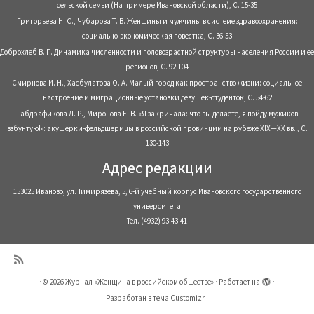
сельской семьи (На примере Ивановской области), С. 15-35
Григорьева Н. С., Чубарова Т. В. Женщины и мужчины в системе здравоохранения:
социально-экономическая повестка, С. 36-53
Доброхлеб В. Г. Динамика численности и половозрастной структуры населения России и ее
регионов, С. 92-104
Смирнова И. Н., Хасбулатова О. А. Малый город как пространство жизни: социальное
настроение и миграционные установки девушек-студенток, С. 54-62
Габдрафикова Л. Р., Миронова Е. В. «Я закричала: что вы делаете, я пойду мужиков
взбунтую!»: акушерки-фельдшерицы в российской провинции на рубеже XIX—XX вв. , С.
130-143
Адрес редакции
153025 Иваново, ул. Тимирязева, 5, 6-й учебный корпус Ивановского государственного
университета
Тел. (4932) 93-43-41
·
© 2026
Журнал «Женщина в российском обществе»
·
Работает на
·
Разработан в
тема Customizr
·