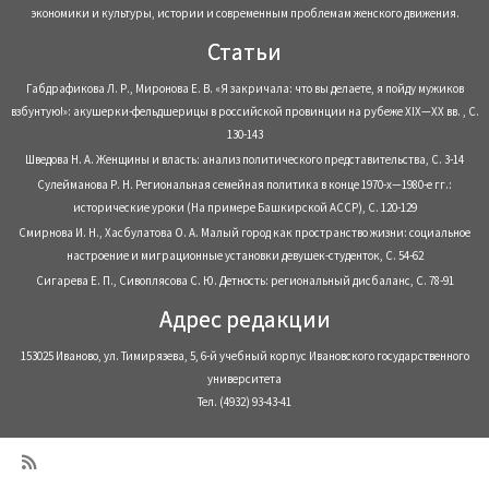
экономики и культуры, истории и современным проблемам женского движения.
Статьи
Габдрафикова Л. Р., Миронова Е. В. «Я закричала: что вы делаете, я пойду мужиков
взбунтую!»: акушерки-фельдшерицы в российской провинции на рубеже XIX—XX вв. , С.
130-143
Шведова Н. А. Женщины и власть: анализ политического представительства, С. 3-14
Сулейманова Р. Н. Региональная семейная политика в конце 1970-х—1980-е гг.:
исторические уроки (На примере Башкирской АССР), С. 120-129
Смирнова И. Н., Хасбулатова О. А. Малый город как пространство жизни: социальное
настроение и миграционные установки девушек-студенток, С. 54-62
Сигарева Е. П., Сивоплясова С. Ю. Детность: региональный дисбаланс, С. 78-91
Адрес редакции
153025 Иваново, ул. Тимирязева, 5, 6-й учебный корпус Ивановского государственного
университета
Тел. (4932) 93-43-41