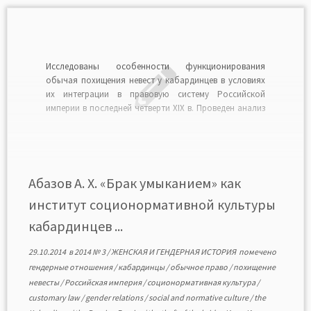
Исследованы особенности функционирования
обычая похищения невест у кабардинцев в условиях
их интеграции в правовую систему Российской
империи в последней четверти XIX в. Проведен анализ
административной и судебной практик, связанных с
этим обычаем, изучены мероприятия,
осуществленные властями Терской области по
вопросам рецепции некоторых обычаев и традиций
кабардинцев в области регулирования семейно-
Абазов А. Х. «Брак умыканием» как
брачных […]
институт соционормативной культуры
кабардинцев ...
29.10.2014
в
2014 № 3
/
ЖЕНСКАЯ И ГЕНДЕРНАЯ ИСТОРИЯ
помечено
гендерные отношения
/
кабардинцы
/
обычное право
/
похищение
невесты
/
Российская империя
/
соционормативная культура
/
customary law
/
gender relations
/
social and normative culture
/
the