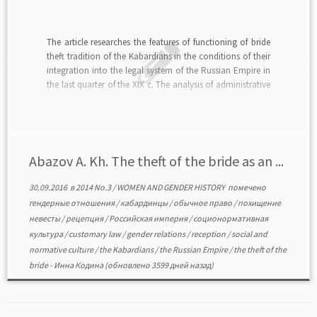
The article researches the features of functioning of bride
theft tradition of the Kabardians in the conditions of their
integration into the legal system of the Russian Empire in
the last quarter of the XIX c. The analysis of administrative
and legal practices connected with this custom is carried
out […]
Abazov A. Kh. The theft of the bride as аn ...
30.09.2016
в
2014 No.3
/
WOMEN AND GENDER HISTORY
помечено
гендерные отношения
/
кабардинцы
/
обычное право
/
похищение
невесты
/
рецепция
/
Российская империя
/
соционормативная
культура
/
customary law
/
gender relations
/
reception
/
social and
normative culture
/
the Kabardians
/
the Russian Empire
/
the theft of the
bride
-
Инна Кодина
(обновлено 3599 дней назад)