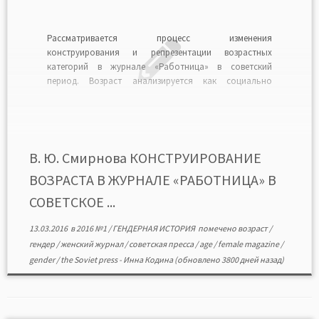
Рассматривается процесс изменения
конструирования и репрезентации возрастных
категорий в журнале «Работница» в советский
период. Возраст анализируется как социально
детерминированный конструкт, использование
которого следует учитывать при изучении властного
дискурса. Выявляются периоды, для которых были
характерны разные виды возрастного
дискурса.Читать в формате PDF>>
В. Ю. Смирнова КОНСТРУИРОВАНИЕ
ВОЗРАСТА В ЖУРНАЛЕ «РАБОТНИЦА» В
СОВЕТСКОЕ ...
13.03.2016
в
2016 №1
/
ГЕНДЕРНАЯ ИСТОРИЯ
помечено
возраст
/
гендер
/
женский журнал
/
советская пресса
/
age
/
female magazine
/
gender
/
the Soviet press
-
Инна Кодина
(обновлено 3800 дней назад)