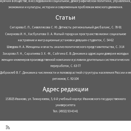
мужчин в обществе, в исследованиях социальной, демографической политики, управления,
экономики и культуры, истории и современным проблемам женского движения.
Статьи
Сигарева Е. П., Сивоплясова С. Ю. Детность: региональный дисбаланс, С. 78-91
Смирнова И. Н., Хасбулатова О. А. Малый город как пространство жизни: социальное
настроение и миграционные установки девушек-студенток, С. 54-62
Шведова Н. А. Женщины и власть: анализ политического представительства, С. 3-14
Захарова Л. Н., Саралиева З. Х. -М., Сайгина Е. В. Динамика адресации доверия молодых
женщин-инженеров производственной компании в условиях длительных систематических
переработок, С. 63-77
Доброхлеб В. Г. Динамика численности и половозрастной структуры населения России и ее
регионов, С. 92-104
Адрес редакции
153025 Иваново, ул. Тимирязева, 5, 6-й учебный корпус Ивановского государственного
университета
Тел. (4932) 93-43-41