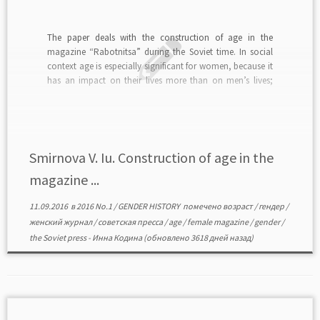
The paper deals with the construction of age in the
magazine “Rabotnitsa” during the Soviet time. In social
context age is especially significant for women, because it
has an impact on their lives more than on men’s lives;
that is why a magazine for women is under scrutiny in this
[…]
Smirnova V. Iu. Construction of age in the
magazine ...
11.09.2016
в
2016 No.1
/
GENDER HISTORY
помечено
возраст
/
гендер
/
женский журнал
/
советская пресса
/
age
/
female magazine
/
gender
/
the Soviet press
-
Инна Кодина
(обновлено 3618 дней назад)