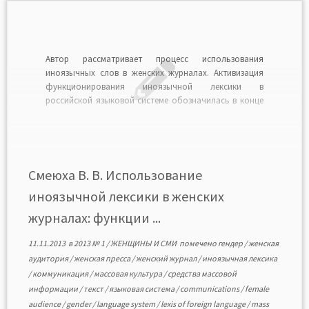
Автор рассматривает процесс использования
иноязычных слов в женских журналах. Активизация
функционирования иноязычной лексики в
российской языковой системе обозначилась в конце
XX — начале XXI в., средства массовой информации
популяризируют иноязычную лексику и вводят ее в
массовое использование. Женские журналы являются
массовым типом периодики, что позволяет им
оказывать широкое воздействие на […]
Смеюха В. В. Использование
иноязычной лексики в женских
журналах: функции ...
11.11.2013
в
2013 № 1
/
ЖЕНЩИНЫ И СМИ
помечено
гендер
/
женская
аудитория
/
женская пресса
/
женский журнал
/
иноязычная лексика
/
коммуникация
/
массовая культура
/
средства массовой
информации
/
текст
/
языковая система
/
communications
/
female
audience
/
gender
/
language system
/
lexis of foreign language
/
mass