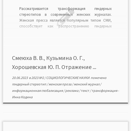
Рассматривается трансформация гендерных
стереотипов в современных женских журналах.
Женская пресса является популярным типом СМИ,
способствует как распространению гендерных
стереотипов, их поддержанию, так и модификации за
счет публикации медиаконтента, описывающего
популярные гендерные образы и модели поведения.
Авторы анализируют типологические модели женских
журналов, журналистские тексты, литературные
Смеюха В. В., Кузьмина О. Г.,
произведения, рекламу и приходят к заключению, […]
Хорошевская Ю. П. Отражение ...
20.06.2023
в
2023 №2
/
СОЦИОЛОГИЧЕСКИЕ НАУКИ
помечено
гендерный стереотип
/
женская проза
/
женский журнал
/
информационная глобализация
/
реклама
/
текст
/
трансформация
-
Инна Кодина