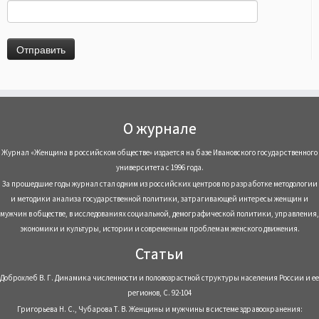
О журнале
Журнал «Женщина в российском обществе» издается на базе Ивановского государственного
университета с 1996 года.
За прошедшие годы журнал стал одним из российских центров по разработке методологии
и методики анализа государственной политики, затрагивающей интересы женщин и
мужчин в обществе, в исследованиях социальной, демографической политики, управления,
экономики и культуры, истории и современным проблемам женского движения.
Статьи
Доброхлеб В. Г. Динамика численности и половозрастной структуры населения России и ее
регионов, С. 92-104
Григорьева Н. С., Чубарова Т. В. Женщины и мужчины в системе здравоохранения: