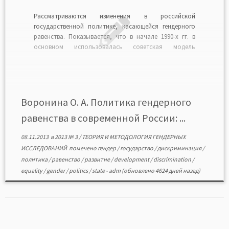
Рассматриваются изменения в российской
государственной политике, касающейся гендерного
равенства. Показывается, что в начале 1990-х гг. в
основном использовалась советская модель
формально-юридического равенства, в конце ХХ и
самом начале XXI в. были предприняты попытки
следовать международно-правовым принципам
гендерного равенства и, наконец, в данный период
наблюдается сворачивание проблематики
Воронина О. А. Политика гендерного
гендерного равенства и откат […]
равенства в современной России: ...
08.11.2013
в
2013 № 3
/
ТЕОРИЯ И МЕТОДОЛОГИЯ ГЕНДЕРНЫХ
ИССЛЕДОВАНИЙ
помечено
гендер
/
государство
/
дискриминация
/
политика
/
равенство
/
развитие
/
development
/
discrimination
/
equality
/
gender
/
politics
/
state
-
adm
(обновлено 4624 дней назад)