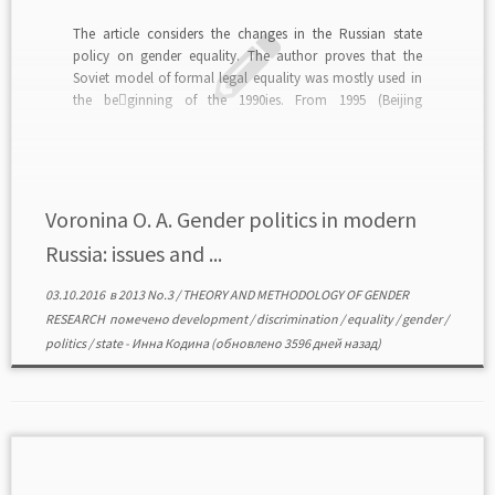
The article considers the changes in the Russian state
policy on gender equality. The author proves that the
Soviet model of formal legal equality was mostly used in
the be￾ginning of the 1990ies. From 1995 (Beijing
Conference) till 2003 Russian state policy used
international principles and practices of gender equality.
[…]
Voronina О. А. Gender politics in modern
Russia: issues and ...
03.10.2016
в
2013 No.3
/
THEORY AND METHODOLOGY OF GENDER
RESEARCH
помечено
development
/
discrimination
/
equality
/
gender
/
politics
/
state
-
Инна Кодина
(обновлено 3596 дней назад)