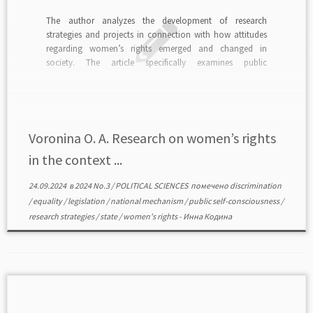
The author analyzes the development of research
strategies and projects in connection with how attitudes
regarding women’s rights emerged and changed in
society. The article specifically examines public
consciousness, the perception of researchers themselves,
and the position of the state. A project to study mass and
individual ideas about women’s […]
Voronina O. A. Research on women’s rights
in the context ...
24.09.2024
в
2024 No.3
/
POLITICAL SCIENCES
помечено
discrimination
/
equality
/
legislation
/
national mechanism
/
public self-consciousness
/
research strategies
/
state
/
women's rights
-
Инна Кодина