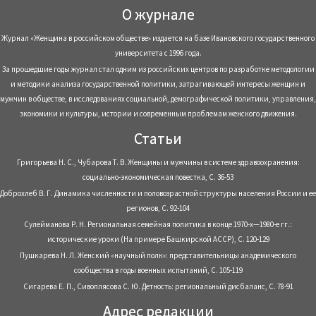
О журнале
Журнал «Женщина в российском обществе» издается на базе Ивановского государственного
университета с 1996 года.
За прошедшие годы журнал стал одним из российских центров по разработке методологии
и методики анализа государственной политики, затрагивающей интересы женщин и
мужчин в обществе, в исследованиях социальной, демографической политики, управления,
экономики и культуры, истории и современным проблемам женского движения.
Статьи
Григорьева Н. С., Чубарова Т. В. Женщины и мужчины в системе здравоохранения:
социально-экономическая повестка, С. 36-53
Доброхлеб В. Г. Динамика численности и половозрастной структуры населения России и ее
регионов, С. 92-104
Сулейманова Р. Н. Региональная семейная политика в конце 1970-х—1980-е гг.:
исторические уроки (На примере Башкирской АССР), С. 120-129
Пушкарева Н. Л. Женский «научный полк»: представительницы академического
сообщества в годы военных испытаний, С. 105-119
Сигарева Е. П., Сивоплясова С. Ю. Детность: региональный дисбаланс, С. 78-91
Адрес редакции