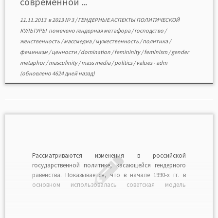
современной ...
11.11.2013
в
2013 № 3
/
ГЕНДЕРНЫЕ АСПЕКТЫ ПОЛИТИЧЕСКОЙ
КУЛЬТУРЫ
помечено
гендерная метафора
/
господство
/
женственность
/
массмедиа
/
мужественность
/
политика
/
феминизм
/
ценности
/
domination
/
femininity
/
feminism
/
gender
metaphor
/
masculinity
/
mass media
/
politics
/
values
-
adm
(обновлено 4624 дней назад)
Рассматриваются изменения в российской
государственной политике, касающейся гендерного
равенства. Показывается, что в начале 1990-х гг. в
основном использовалась советская модель
формально-юридического равенства, в конце ХХ и
самом начале XXI в. были предприняты попытки
следовать международно-правовым принципам