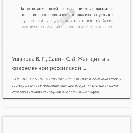
На основании новейших статистических данных и
вторичного социологического анализа актуальных
научных публикаций рассматривается проблема
политического участия женщин в жизни современного
российского общества. Представлены результаты
социологического опроса молодежи об участии
мужчин и женщин в государственном управлении.
Сделан вывод, что по мере вовлечения молодежи в
политическую жизнь общества дисбаланс участия
Ушакова В. Г., Савин С. Д. Женщины в
мужчин и […]
современной российской ...
29.03.2023
в
2023 №1
/
СОЦИОЛОГИЧЕСКИЕ НАУКИ
помечено
власть
/
государственное управление
/
женщины
/
мужчины
/
национальная
стратегия
/
политика
/
социальные роли
-
Инна Кодина