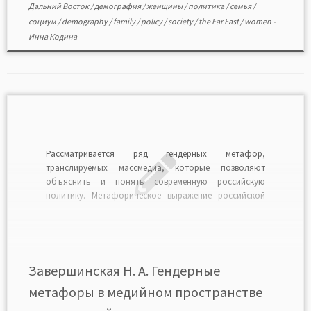
Дальний Восток
/
демография
/
женщины
/
политика
/
семья
/
социум
/
demography
/
family
/
policy
/
society
/
the Far East
/
women
-
Инна Кодина
Рассматривается ряд гендерных метафор,
транслируемых массмедиа, которые позволяют
объяснить и понять современную российскую
политику. Метафорическое выражение российской
политики характеризуется регрессией, архаизацией, в
чем проявляется ее незрелость. ЗАВЕРШИНСКАЯ
Наталья Александровна кандидат философских
наук, доцент кафедры гуманитарных наук, Санкт-
Петербургская государственная химико-
Завершинская Н. А. Гендерные
фармацевтическая академия. Zavershinskaya N. A.
метафоры в медийном пространстве
Gender metaphors in the media space of […]