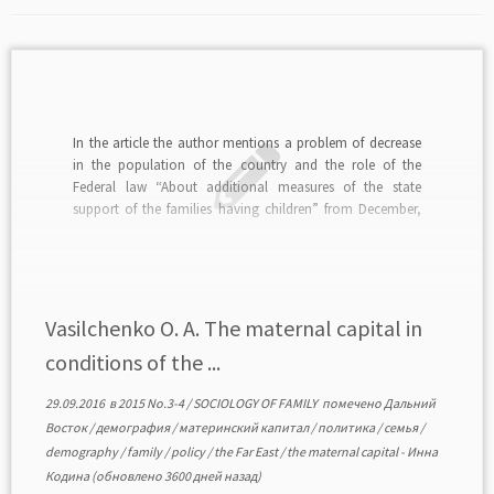
In the article the author mentions a problem of decrease
in the population of the country and the role of the
Federal law “About additional measures of the state
support of the families having children” from December,
29th, 2006 no. 256-ФЗ. Dynamics of the size change of the
parent capital […]
Vasilchenko O. A. The maternal capital in
conditions of the ...
29.09.2016
в
2015 No.3-4
/
SOCIOLOGY OF FAMILY
помечено
Дальний
Восток
/
демография
/
материнский капитал
/
политика
/
семья
/
demography
/
family
/
policy
/
the Far East
/
the maternal capital
-
Инна
Кодина
(обновлено 3600 дней назад)