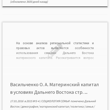
(обновлено 3600 дней назад)
На основе анализа региональной статистики и
правовых актов выявляются особенности
использования семьями Дальнего Востока
материнского капитала. Рассматривается вопрос
влияния материнского капитала на демографическое
состояние региона. Предложены меры
совершенствования использования материнского
капитала в целях повышения статуса многодетных
семей и планирования демографической
Васильченко О. А. Материнский капитал
политики.Читать в формате PDF>>
в условиях Дальнего Востока стр. ...
17.01.2016
в
2015 №3-4
/
СОЦИОЛОГИЯ СЕМЬИ
помечено
Дальний
Восток
/
демография
/
материнский капитал
/
политика
/
семья
/