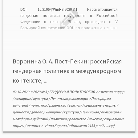
DOI: 10.21064/WinRS.2020.3.1 Рассматривается
гендерная политика государства в Российской
Федерации в течение 25 лет, прошедших с IV
Всемирной конференции ООН по положению женщин
(Пекин, 1995). Отмечается, что первоначально
конференция и принятые на ней Декларация и
Платформа действий оказали значительное влияние
на продвижение принципа гендерного равенства в
деятельность государства. Однако со временем […]
Воронина О. А. Пост-Пекин: российская
гендерная политика в международном
контексте, ...
02.10.2020
в
2020 № 3
/
ГЕНДЕРНАЯ ПОЛИТОЛОГИЯ
помечено
гендер
/
женщины
/
культура
/
Пекинская декларация и Платформа
действий
/
политика
/
равенство
/
сексизм
/
социальные нормы
/
ценности
/
gender.
/
женщины
/
культура
/
Пекинская декларация и
Платформа действий
/
политика
/
равенство
/
сексизм
/
социальные
нормы
/
ценности
-
Инна Кодина
(обновлено 2135 дней назад)