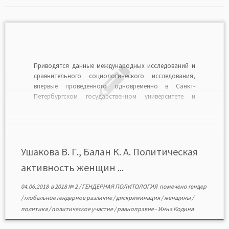
Приводятся данные международных исследований и
сравнительного социологического исследования,
впервые проведенного одновременно в Санкт-
Петербургском государственном университете и
Университете шейха Зайеда (Абу-Даби, Объединенные
Арабские Эмираты). Полученные данные позволяют
сделать вывод о тенденции гендерного прогресса в
обеих странах, положительном отношении
молодежи к участию женщин в политике при
Ушакова В. Г., Балан К. А. Политическая
сохраняющихся в общественном сознании гендерных
активность женщин ...
стереотипах […]
04.06.2018
в
2018 № 2
/
ГЕНДЕРНАЯ ПОЛИТОЛОГИЯ
помечено
гендер
/
глобальное гендерное различие
/
дискриминация
/
женщины
/
политика
/
политическое участие
/
равноправие
-
Инна Кодина