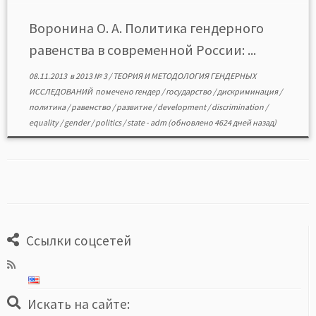
гендерного равенства и, наконец, в данный период
наблюдается сворачивание проблематики
Воронина О. А. Политика гендерного
гендерного равенства и откат […]
равенства в современной России: ...
08.11.2013
в
2013 № 3
/
ТЕОРИЯ И МЕТОДОЛОГИЯ ГЕНДЕРНЫХ
ИССЛЕДОВАНИЙ
помечено
гендер
/
государство
/
дискриминация
/
политика
/
равенство
/
развитие
/
development
/
discrimination
/
equality
/
gender
/
politics
/
state
-
adm
(обновлено 4624 дней назад)
Ссылки соцсетей
Искать на сайте: