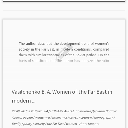
The author described the development trend of women’s
society in the Far East, in modern conditions, compared
them with similar tendencies of the Soviet period. On the
basis of statistical data, the author has analyzed the ratio
of the number of men and women living in the Maritime
region at […]
Vasilchenko E. A. Women of the Far East in
modern ...
29.09.2016
в
2015 No.3-4
/
HUMAN CAPITAL
помечено
Дальний Восток
/
демография
/
женщины
/
политика
/
семья
/
социум
/
demography
/
family
/
policy
/
society
/
the Far East
/
women
-
Инна Кодина