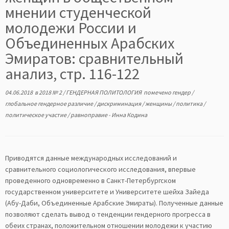
мнении студенческой
молодежи России и
Объединенных Арабских
Эмиратов: сравнительный
анализ, стр. 116-122
04.06.2018
в
2018 № 2
/
ГЕНДЕРНАЯ ПОЛИТОЛОГИЯ
помечено
гендер
/
глобальное гендерное различие
/
дискриминация
/
женщины
/
политика
/
политическое участие
/
равноправие
-
Инна Кодина
Приводятся данные международных исследований и
сравнительного социологического исследования, впервые
проведенного одновременно в Санкт-Петербургском
государственном университете и Университете шейха Зайеда
(Абу-Даби, Объединенные Арабские Эмираты). Полученные данные
позволяют сделать вывод о тенденции гендерного прогресса в
обеих странах, положительном отношении молодежи к участию