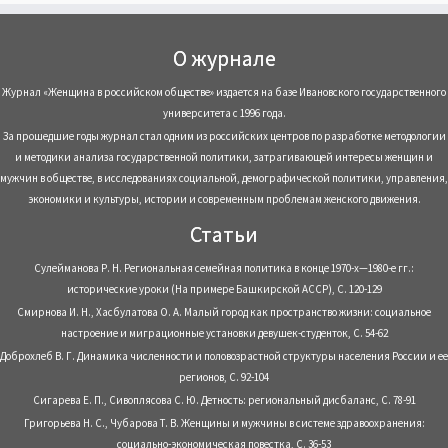
О журнале
Журнал «Женщина в российском обществе» издается на базе Ивановского государственного
университета с 1996 года.
За прошедшие годы журнал стал одним из российских центров по разработке методологии
и методики анализа государственной политики, затрагивающей интересы женщин и
мужчин в обществе, в исследованиях социальной, демографической политики, управления,
экономики и культуры, истории и современным проблемам женского движения.
Статьи
Сулейманова Р. Н. Региональная семейная политика в конце 1970-х—1980-е гг.:
исторические уроки (На примере Башкирской АССР), С. 120-129
Смирнова И. Н., Хасбулатова О. А. Малый город как пространство жизни: социальное
настроение и миграционные установки девушек-студенток, С. 54-62
Доброхлеб В. Г. Динамика численности и половозрастной структуры населения России и ее
регионов, С. 92-104
Сигарева Е. П., Сивоплясова С. Ю. Детность: региональный дисбаланс, С. 78-91
Григорьева Н. С., Чубарова Т. В. Женщины и мужчины в системе здравоохранения:
социально-экономическая повестка, С. 36-53