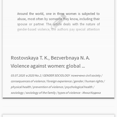
Around the world, one in three women is subjected to
abuse, most often by someone they know, including their
spouse or partner. The article deals with the nature of
gender-based violence, the authors pay special attention
to the gender-based violence within family. Statistical data
on domestic violence in different countries […]
Rostovskaya T. K., Bezverbnaya N. A.
Violence against women: global ...
03.07.2020
в
2020 No.2
/
GENDER SOCIOLOGY
помечено
civil society
/
consequences of violence
/
foreign experience
/
gender
/
human rights
/
physical health
/
prevention of violence
/
psychological health
/
sociology
/
sociology of the family
/
types of violence
-
Инна Кодина