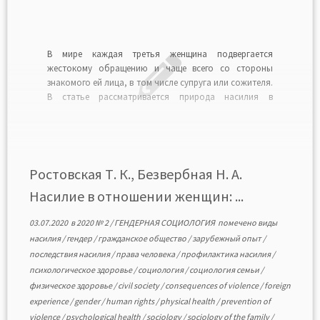
В мире каждая третья женщина подвергается
жестокому обращению и чаще всего со стороны
знакомого ей лица, в том числе супруга или сожителя.
В статье рассматривается природа насилия в
отношении женщин, особое внимание авторы
уделяют насилию в семье. Анализируются
статистические данные относительно насилия в
отношении женщин и домашнего насилия в разных
[…]
Ростовская Т. К., Безвербная Н. А.
Насилие в отношении женщин: ...
03.07.2020
в
2020 № 2
/
ГЕНДЕРНАЯ СОЦИОЛОГИЯ
помечено
виды
насилия
/
гендер
/
гражданское общество
/
зарубежный опыт
/
последствия насилия
/
права человека
/
профилактика насилия
/
психологическое здоровье
/
социология
/
социология семьи
/
физическое здоровье
/
civil society
/
consequences of violence
/
foreign
experience
/
gender
/
human rights
/
physical health
/
prevention of
violence
/
psychological health
/
sociology
/
sociology of the family
/