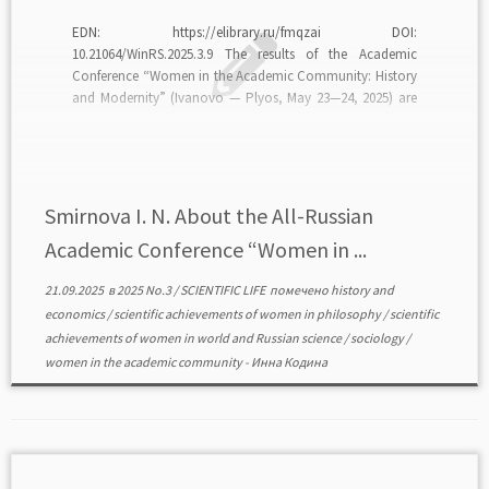
EDN: https://elibrary.ru/fmqzai DOI:
10.21064/WinRS.2025.3.9 The results of the Academic
Conference “Women in the Academic Community: History
and Modernity” (Ivanovo — Plyos, May 23—24, 2025) are
analyzed. The purpose of the conference is to analyze the
scientific and academic achievements of women scientists
and women academicians at various historical stages of
[…]
Smirnova I. N. About the All-Russian
Academic Conference “Women in ...
21.09.2025
в
2025 No.3
/
SCIENTIFIC LIFE
помечено
history and
economics
/
scientific achievements of women in philosophy
/
scientific
achievements of women in world and Russian science
/
sociology
/
women in the academic community
-
Инна Кодина