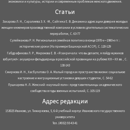
экономики и культуры, истории и современным проблемам женского движения.
Статьи
Захарова Л. Н., Саралиева З. Х. -М., Сайгина Е. В. Динамика адресации доверия молодых
женщин-инженеров производственной компании в условиях длительных систематических
переработок, С. 63-77
Сулейманова Р. Н. Региональная семейная политика в конце 1970-х—1980-е гг.:
исторические уроки (На примере Башкирской АССР), С. 120-129
Габдрафикова Л. Р., Миронова Е. В. «Я закричала: что вы делаете, я пойду мужиков
взбунтую!»: акушерки-фельдшерицы в российской провинции на рубеже XIX—XX вв. , С.
130-143
Смирнова И. Н., Хасбулатова О. А. Малый город как пространство жизни: социальное
настроение и миграционные установки девушек-студенток, С. 54-62
Пушкарева Н. Л. Женский «научный полк»: представительницы академического
сообщества в годы военных испытаний, С. 105-119
Адрес редакции
153025 Иваново, ул. Тимирязева, 5, 6-й учебный корпус Ивановского государственного
университета
Тел. (4932) 93-43-41