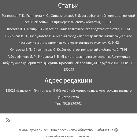
Статьи
Ростовская Т. К., Рычихина Н. С., Синельников А. Б. Демографический потенциал молодой
сельской семьи (На примере Ивановской области), С. 15-35
Шведова Н. А. Женщины и власть: анализ политического представительства, С. 3-14
Смирнова И. Н., Хасбулатова О. А. Малый город как пространство жизни: социальное
настроение и миграционные установки девушек-студенток, С. 54-62
Сигарева Е. П., Сивоплясова С. Ю. Детность: региональный дисбаланс, С. 78-91
Габдрафикова Л. Р., Миронова Е. В. «Я закричала: что вы делаете, я пойду мужиков
взбунтую!»: акушерки-фельдшерицы в российской провинции на рубеже XIX—XX вв. , С.
130-143
Адрес редакции
153025 Иваново, ул. Тимирязева, 5, 6-й учебный корпус Ивановского государственного
университета
Тел. (4932) 93-43-41
·
© 2026
Журнал «Женщина в российском обществе»
·
Работает на
·