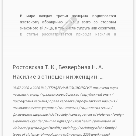
В мире каждая третья женщина подвергается
жестокому обращению и чаще всего со стороны
знакомого ей лица, в том числе супруга или сожителя.
В статье рассматривается природа насилия в
отношении женщин, особое внимание авторы
уделяют насилию в семье. Анализируются
статистические данные относительно насилия в
отношении женщин и домашнего насилия в разных
[…]
Ростовская Т. К., Безвербная Н. А.
Насилие в отношении женщин: ...
03.07.2020
в
2020 № 2
/
ГЕНДЕРНАЯ СОЦИОЛОГИЯ
помечено
виды
насилия
/
гендер
/
гражданское общество
/
зарубежный опыт
/
последствия насилия
/
права человека
/
профилактика насилия
/
психологическое здоровье
/
социология
/
социология семьи
/
физическое здоровье
/
civil society
/
consequences of violence
/
foreign
experience
/
gender
/
human rights
/
physical health
/
prevention of
violence
/
psychological health
/
sociology
/
sociology of the family
/
types of violence
-
Инна Кодина
(обновлено 2209 дней назад)