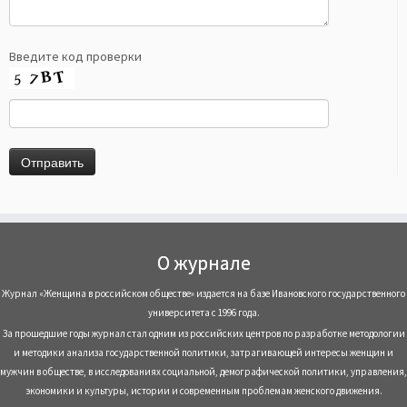
Введите код проверки
О журнале
Журнал «Женщина в российском обществе» издается на базе Ивановского государственного
университета с 1996 года.
За прошедшие годы журнал стал одним из российских центров по разработке методологии
и методики анализа государственной политики, затрагивающей интересы женщин и
мужчин в обществе, в исследованиях социальной, демографической политики, управления,
экономики и культуры, истории и современным проблемам женского движения.