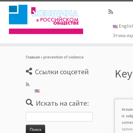
Englis
Этика из
Skip
to
Главная
»
prevention of violence
content
Key
Ссылки соцсетей
Искать на сайте:
Aroun
Найти:
is su
someo
spous