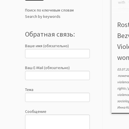
with 
viole
Поиск по ключевым словам
atte
Search by keywords
violen
Rost
on do
Обратная связь:
Bez
countr
Vio
Ваше имя (обязательно)
wome
Ваш E-Mail (обязательно)
03.07.2
помеч
violenc
rights
/
Тема
violenc
sociolog
Инна К
Сообщение