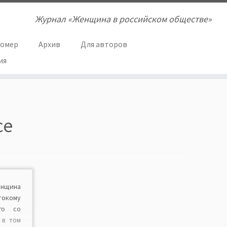
Журнал «Женщина в российском обществе»
номер
Архив
Для авторов
ия
ce
нщина
кому
го со
 в том