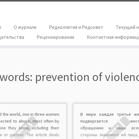
h
О журнале
Редколлегия и Редсовет
Текущий 
дательства
Рецензирование
Контактная информац
words:
prevention of violen
d the world, one in three women
В мире каждая третья же
bjected to abuse, most often by
подвергается жесто
ne they know, including their
обращению и чаще все
e or partner. The article deals
стороны знакомого ей лица,