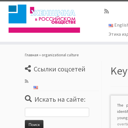
Englis
Этика из
Skip
to
Главная
»
organizational culture
content
Key
Ссылки соцсетей
Искать на сайте:
The p
Найти:
ident
young
overt