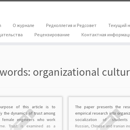
h
О журнале
Редколлегия и Редсовет
Текущий 
дательства
Рецензирование
Контактная информац
words:
organizational cultu
urpose of this article is to
The paper presents the resu
ify the dynamics of trust among
empirical research into organiz
 female engineers who work
socialization of student
ime. Trust is examined as a
Russian, Chinese and Iranian ind