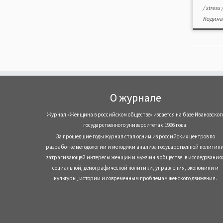
/
stress
Кодина
О журнале
Журнал «Женщина в российском обществе» издается на базе Ивановског
государственного университета с 1996 года.
За прошедшие годы журнал стал одним из российских центров по
разработке методологии и методики анализа государственной политики
затрагивающей интересы женщин и мужчин в обществе, в исследования
социальной, демографической политики, управления, экономики и
культуры, истории и современным проблемам женского движения.