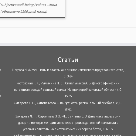
/
subjective well-being
/
values
-
Инна
(обновлено 2206 дней назад)
Статьи
о
Шведова Н. А. Женщины и власть: анализ политического представительства,
С. 3-14
Ростовская Т. К., Рычихина Н. С., Синельников А. Б. Демографический
,
потенциал молодой сельской семьи (На примере Ивановской области), С.
х
15-35
Сигарева Е. П., Сивоплясова С. Ю. Детность: региональный дисбаланс, С.
78-91
Захарова Л. Н., Саралиева З. Х. -М., Сайгина Е. В. Динамика адресации
доверия молодых женщин-инженеров производственной компании в
условиях длительных систематических переработок, С. 63-77