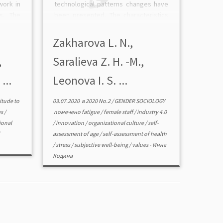
work in
technological patterns changes have
s. The
been presented. The characteristics
al role
of the subjective well-being of female
 socio-
personnel of industrial and medical
Zakharova L. N.,
f the
companies with different levels of
,
Saralieva Z. H. -M.,
 factor
involvement in innovative […]
...
Leonova I. S. ...
itude to
03.07.2020
в
2020 No.2
/
GENDER SOCIOLOGY
es
/
помечено
fatigue
/
female staff
/
industry 4.0
ional
/
innovation
/
organizational culture
/
self-
assessment of age
/
self-assessment of health
/
stress
/
subjective well-being
/
values
-
Инна
Кодина