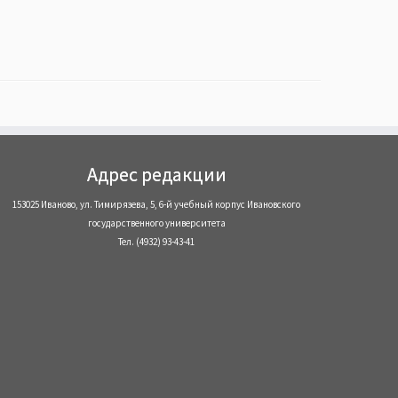
Адрес редакции
153025 Иваново, ул. Тимирязева, 5, 6-й учебный корпус Ивановского
государственного университета
Тел. (4932) 93-43-41