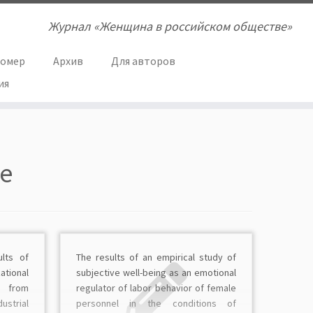
Журнал «Женщина в российском обществе»
номер
Архив
Для авторов
ия
re
lts of
The results of an empirical study of
ational
subjective well-being as an emotional
s from
regulator of labor behavior of female
ustrial
personnel in the conditions of