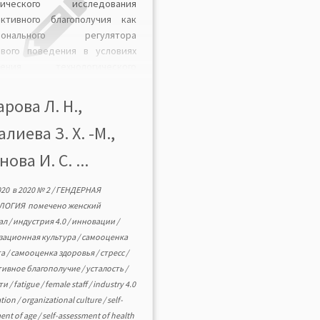
рического исследования
ективного благополучия как
ионального регулятора
ового поведения в условиях
нения технологического
а. Выявлены характеристики
ективного благополучия
арова Л. Н.,
нского персонала
лиева З. Х. -М.,
зводственных и медицинских
аний с разным уровнем
ова И. С. ...
еченности в инновационные
ессы. Феномен изучен по
020
в
2020 № 2
/
ГЕНДЕРНАЯ
азателям ценностных
ЛОГИЯ
помечено
женский
ритетов, подверженности
ал
/
индустрия 4.0
/
инновации
/
ссу, усталости от трудовой
зационная культура
/
самооценка
ельности и организационных
та
/
самооценка здоровья
/
стресс
/
ий, самооценки здоровья […]
тивное благополучие
/
усталость
/
ти
/
fatigue
/
female staff
/
industry 4.0
ation
/
organizational culture
/
self-
ent of age
/
self-assessment of health