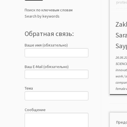
protec
prere
Поиск по ключевым словам
compan
Search by keywords
condu
Zakh
conven
Обратная связь:
Sara
Sayg
Ваше имя (обязательно)
26.06.2
SCIENC
Ваш E-Mail (обязательно)
innova
work
/
s
compan
Тема
female 
Сообщение
Пре