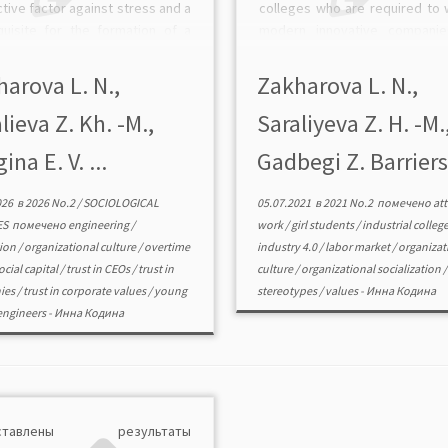
tive factor against stress and a
colleges who are required to 
quisite for the formation of a
modern innovative companie
y’s social capital. The authors
research underlines the pivot
cted a study at innovative and
of organizational culture as a
arova L. N.,
Zakharova L. N.,
tional enterprises within […]
psychological context o
lieva Z. Kh. -M.,
Saraliyeva Z. H. -М.
educational process and a key
[…]
ina E. V. ...
Gadbegi Z. Barriers 
026
в
2026 No.2
/
SOCIOLOGICAL
05.07.2021
в
2021 No.2
помечено
att
ES
помечено
engineering
/
work
/
girl students
/
industrial colleg
tion
/
organizational culture
/
overtime
industry 4.0
/
labor market
/
organizat
ocial capital
/
trust in CEOs
/
trust in
culture
/
organizational socialization
/
ies
/
trust in corporate values
/
young
stereotypes
/
values
-
Инна Кодина
engineers
-
Инна Кодина
дставлены результаты