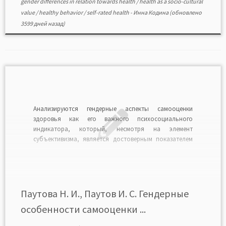
gender differences in relation towards health
/
health as a socio-cultural
value
/
healthy behavior
/
self-rated health
-
Инна Кодина
(обновлено
3599 дней назад)
Анализируются гендерные аспекты самооценки
здоровья как его важного психосоциального
индикатора, который, несмотря на элемент
субъективизма, является достоверным показателем
здоровья индивидов и способен прогнозировать
уровень смертности. Во взаимосвязи с гендерными
особенностями самооценки здоровья
рассматриваются социологические показатели ряда
жизненных стратегий, характеризующих восприятие
Паутова Н. И., Паутов И. С. Гендерные
здоровья как социокультурной ценности,
особенности самооценки ...
самосохранительное и рискованное поведение у
мужчин […]