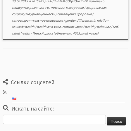
23.06.2015
в
2015 №2
/
ГЕНДЕРНАЯ СОЦИОЛОГИЯ
помечено
гендерные различия в отношении к здоровью
/
здоровье как
социокультурная ценность
/
самооценка здоровья
/
самосохранительное поведение
/
gender differences in relation
towards health
/
health as a socio-cultural value
/
healthy behavior
/
self-
rated health
-
Инна Кодина
(обновлено 4063 дней назад)
Ссылки соцсетей
Искать на сайте:
Найти: