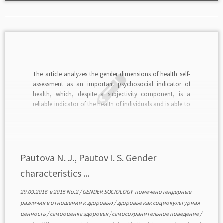
The article analyzes the gender dimensions of health self-
assessment as an important psychosocial indicator of
health, which, despite a subjectivity component, is a
reliable indicator of the health of individuals and is able to
predict mor-tality. The authors make an attempt to
outline the sociological dimensions of life strategies that
[…]
Pautova N. J., Pautov I. S. Gender
characteristics ...
29.09.2016
в
2015 No.2
/
GENDER SOCIOLOGY
помечено
гендерные
различия в отношении к здоровью
/
здоровье как социокультурная
ценность
/
самооценка здоровья
/
самосохранительное поведение
/