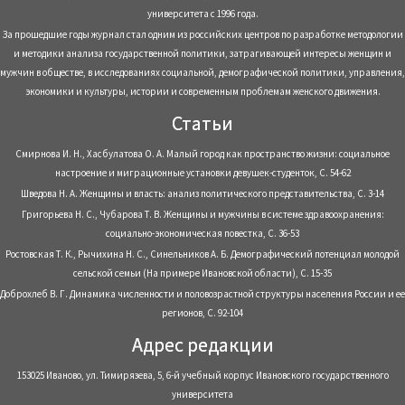
университета с 1996 года.
За прошедшие годы журнал стал одним из российских центров по разработке методологии
и методики анализа государственной политики, затрагивающей интересы женщин и
мужчин в обществе, в исследованиях социальной, демографической политики, управления,
экономики и культуры, истории и современным проблемам женского движения.
Статьи
Смирнова И. Н., Хасбулатова О. А. Малый город как пространство жизни: социальное
настроение и миграционные установки девушек-студенток, С. 54-62
Шведова Н. А. Женщины и власть: анализ политического представительства, С. 3-14
Григорьева Н. С., Чубарова Т. В. Женщины и мужчины в системе здравоохранения:
социально-экономическая повестка, С. 36-53
Ростовская Т. К., Рычихина Н. С., Синельников А. Б. Демографический потенциал молодой
сельской семьи (На примере Ивановской области), С. 15-35
Доброхлеб В. Г. Динамика численности и половозрастной структуры населения России и ее
регионов, С. 92-104
Адрес редакции
153025 Иваново, ул. Тимирязева, 5, 6-й учебный корпус Ивановского государственного
университета