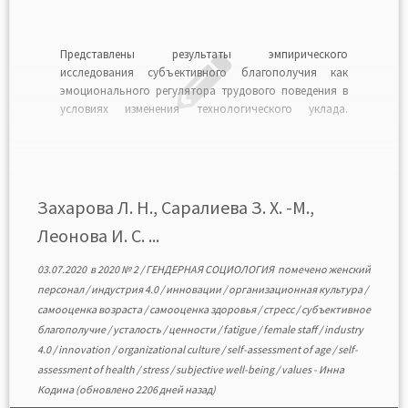
Представлены результаты эмпирического
исследования субъективного благополучия как
эмоционального регулятора трудового поведения в
условиях изменения технологического уклада.
Выявлены характеристики субъективного
благополучия женского персонала
производственных и медицинских компаний с разным
уровнем вовлеченности в инновационные процессы.
Феномен изучен по показателям ценностных
Захарова Л. Н., Саралиева З. Х. -М.,
приоритетов, подверженности стрессу, усталости от
Леонова И. С. ...
трудовой деятельности и организационных условий,
самооценки здоровья […]
03.07.2020
в
2020 № 2
/
ГЕНДЕРНАЯ СОЦИОЛОГИЯ
помечено
женский
персонал
/
индустрия 4.0
/
инновации
/
организационная культура
/
самооценка возраста
/
самооценка здоровья
/
стресс
/
субъективное
благополучие
/
усталость
/
ценности
/
fatigue
/
female staff
/
industry
4.0
/
innovation
/
organizational culture
/
self-assessment of age
/
self-
assessment of health
/
stress
/
subjective well-being
/
values
-
Инна
Кодина
(обновлено 2206 дней назад)