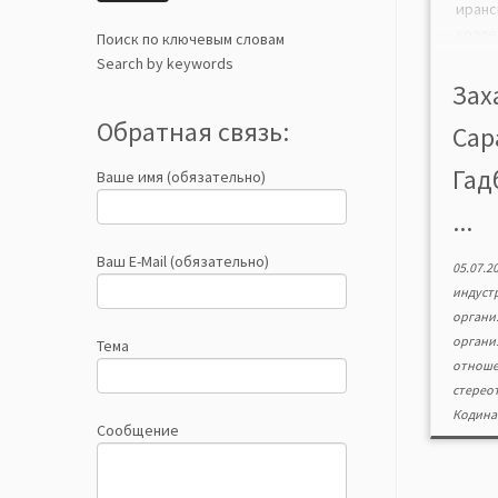
ира
кол
Поиск по ключевым словам
совр
Search by keywords
компа
Зах
орг
Обратная связь:
Сара
колл
сит
Гад
Ваше имя (обязательно)
орга
форм
...
бла
Росс
Ваш E-Mail (обязательно)
05.07.2
суб
индуст
нех
органи
подд
органи
Тема
образ
отноше
стерео
Кодина
Сообщение