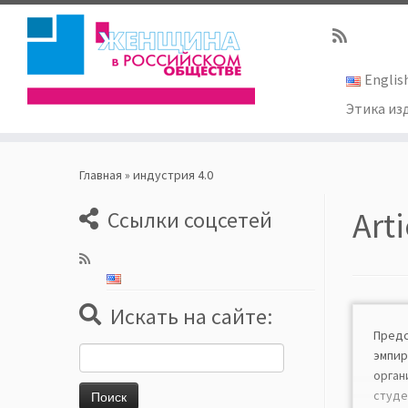
Englis
Этика из
Skip
to
Главная
»
индустрия 4.0
content
Art
Ссылки соцсетей
Искать на сайте:
Пре
Найти:
эмпи
орга
студе