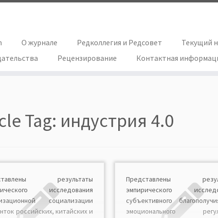
h
О журнале
Редколлегия и Редсовет
Текущий 
дательства
Рецензирование
Контактная информац
icle Tag:
индустрия 4.0
дставлены результаты
Представлены резул
рического исследования
эмпирического исследо
низационной социализации
субъективного благополуч
нток российских, китайских и
эмоционального регул