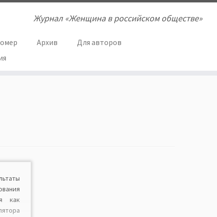
Журнал «Женщина в российском обществе»
номер
Архив
Для авторов
ия
ьтаты
вания
ия как
ятора