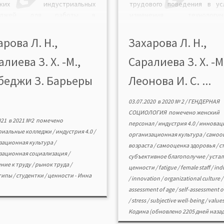
нских индустриальных
трудового поведения в ус
леджей для работы в
изменения технологиче
еменных инновационных
уклада. Выявлены характер
ниях. Выявлена зависимость
субъективного благопо
арова Л. Н.,
Захарова Л. Н.,
анизационной культуры
женского персо
лиева З. Х. -М.,
Саралиева З. Х. -М
еджа от экономической
производственных и медиц
уации в стране и роль
компаний с разным ур
беджи З. Барьеры
Леонова И. С. ...
низационной культуры в
вовлеченности в инновац
ировании субъективного
процессы. Феномен изуч
03.07.2020
в
2020 № 2
/
ГЕНДЕРНАЯ
гополучия студенток.
показателям ценнос
СОЦИОЛОГИЯ
помечено
женский
ийские студентки чувствуют
приоритетов, подвержен
021
в
2021 №2
помечено
персонал
/
индустрия 4.0
/
инновац
ъективный дискомфорт,
стрессу, усталости от тр
риальные колледжи
/
индустрия 4.0
/
организационная культура
/
самоо
ватку эмоциональной
деятельности и организац
зационная культура
/
возраста
/
самооценка здоровья
/
с
ержки в процессе получения
условий, самооценки здоровь
зационная социализация
/
субъективное благополучие
/
уста
ования, […]
ние к труду
/
рынок труда
/
ценности
/
fatigue
/
female staff
/
indu
типы
/
студентки
/
ценности
-
Инна
/
innovation
/
organizational culture
/
assessment of age
/
self-assessment o
/
stress
/
subjective well-being
/
value
Кодина
(обновлено 2205 дней назад