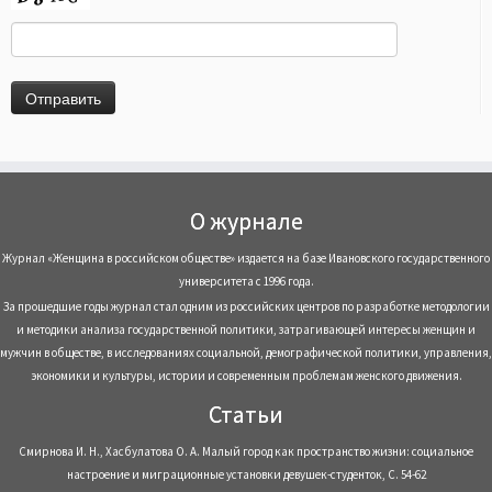
О журнале
Журнал «Женщина в российском обществе» издается на базе Ивановского государственного
университета с 1996 года.
За прошедшие годы журнал стал одним из российских центров по разработке методологии
и методики анализа государственной политики, затрагивающей интересы женщин и
мужчин в обществе, в исследованиях социальной, демографической политики, управления,
экономики и культуры, истории и современным проблемам женского движения.
Статьи
Смирнова И. Н., Хасбулатова О. А. Малый город как пространство жизни: социальное
настроение и миграционные установки девушек-студенток, С. 54-62