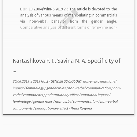
DOI: 10.21064/WinRS.2019.2.6 The article is devoted to the
analysis of various means of manipulating in commercials
via non-verbal behavior from the gender angle.
Comparative analysis of different forms of femi¬nine non-
verbal behavior and female distinctive images in
advertisements is delivered. Communicative and
manipulative tactics aimed at perlocutionary effect are
discussed. […]
Kartashkova F. I., Savina N. A. Specificity of
...
30.06.2019
в
2019 No.2
/
GENDER SOCIOLOGY
помечено
emotional
impact
/
feminology
/
gender roles
/
non-verbal communication
/
non-
verbal components
/
perloqutionary effect
/
emotional impact
/
feminology
/
gender roles
/
non-verbal communication
/
non-verbal
components
/
perloqutionary effect
-
Инна Кодина