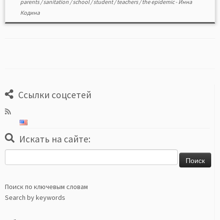
parents
/
sanitation
/
school
/
student
/
teachers
/
the epidemic
-
Инна
Кодина
Ссылки соцсетей
Искать на сайте:
Найти:
Поиск по ключевым словам
Search by keywords