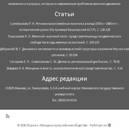
экономики и культуры, истории и современным проблемам женского движения.
Статьи
Сулейманова Р. Н. Региональная семейная политика в конце 1970-х—1980-е гг.:
исторические уроки (На примере Башкирской АССР), С. 120-129
Пушкарева Н. Л. Женский «научный полк»: представительницы академического
сообщества в годы военных испытаний, С. 105-119
Доброхлеб В. Г. Динамика численности и половозрастной структуры населения России и ее
регионов, С. 92-104
Сигарева Е. П., Сивоплясова С. Ю. Детность: региональный дисбаланс, С. 78-91
Шведова Н. А. Женщины и власть: анализ политического представительства, С. 3-14
Адрес редакции
153025 Иваново, ул. Тимирязева, 5, 6-й учебный корпус Ивановского государственного
университета
Тел. (4932) 93-43-41
·
© 2026
Журнал «Женщина в российском обществе»
·
Работает на
·