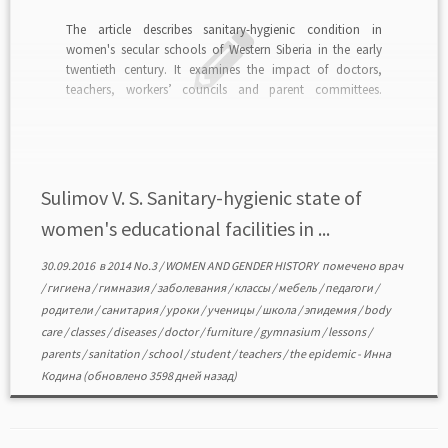
The article describes sanitary-hygienic condition in
women's secular schools of Western Siberia in the early
twentieth century. It examines the impact of doctors,
teachers, workers’ councils and parent committees.
Compliance with sanitary and hygienic norms was an
urgent task as in educational institutions of the region
frequent epidemics took place. […]
Sulimov V. S. Sanitary-hygienic state of
women's educational facilities in ...
30.09.2016
в
2014 No.3
/
WOMEN AND GENDER HISTORY
помечено
врач
/
гигиена
/
гимназия
/
заболевания
/
классы
/
мебель
/
педагоги
/
родители
/
санитария
/
уроки
/
ученицы
/
школа
/
эпидемия
/
body
care
/
classes
/
diseases
/
doctor
/
furniture
/
gymnasium
/
lessons
/
parents
/
sanitation
/
school
/
student
/
teachers
/
the epidemic
-
Инна
Кодина
(обновлено 3598 дней назад)