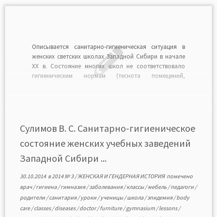
Описывается санитарно-гигиеническая ситуация в
женских светских школах Западной Сибири в начале
ХХ в. Состояние многих школ не соответствовало
гигиеническим нормам (теснота помещений,
несоблюдение температурного режима, изъяны
канализации и др.), что приводило к возникновению
эпидемий. Рассматривается вклад врачей, педагогов,
попечительских советов и родительских комитетов. В
годы Первой мировой войны, в связи […]
Сулимов В. С. Санитарно-гигиеническое
состояние женских учебных заведений
Западной Сибири ...
30.10.2014
в
2014 № 3
/
ЖЕНСКАЯ И ГЕНДЕРНАЯ ИСТОРИЯ
помечено
врач
/
гигиена
/
гимназия
/
заболевания
/
классы
/
мебель
/
педагоги
/
родители
/
санитария
/
уроки
/
ученицы
/
школа
/
эпидемия
/
body
care
/
classes
/
diseases
/
doctor
/
furniture
/
gymnasium
/
lessons
/