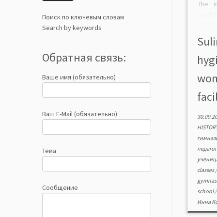
the i
work
Поиск по ключевым словам
commi
Search by keywords
and h
Suli
task a
Обратная связь:
hygi
the r
place.
wom
Ваше имя (обязательно)
facil
Ваш E-Mail (обязательно)
30.09.2
HISTOR
гимназ
педаго
Тема
учени
classes
gymna
Сообщение
school
Инна К