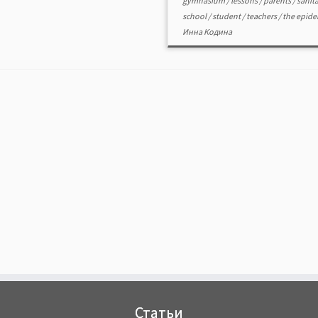
gymnasium
/
lessons
/
parents
/
sanit
school
/
student
/
teachers
/
the epid
Инна Кодина
Статьи