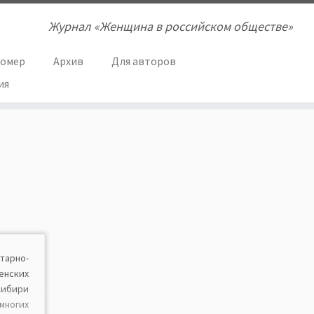
Журнал «Женщина в российском обществе»
номер
Архив
Для авторов
ия
рно-
енских
Сибири
многих