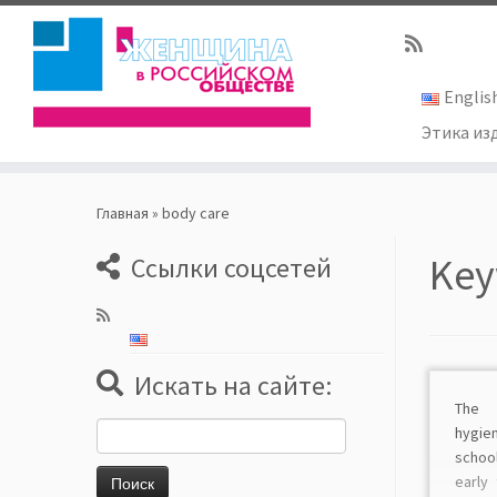
Englis
Этика из
Skip
to
Главная
»
body care
content
Key
Ссылки соцсетей
Искать на сайте:
The a
Найти:
hygien
schoo
early