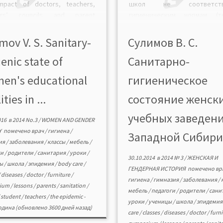
mpact of doctors, teachers,
школ не соответств
ers’ councils and parent
гигиеническим нормам (т
ttees. Compliance with sanitary
помещений, несоблю
ygienic norms was an urgent
температурного режима, 
mov V. S. Sanitary-
Сулимов В. С.
s in educational institutions of
канализации и др.), что при
enic state of
Санитарно-
egion frequent epidemics took
к возникновению эпид
 […]
Рассматривается вклад в
en's educational
гигиеническое
педагогов, попечительских с
и родительских комитетов. 
ities in ...
состояние женск
Первой мировой войны, в свя
учебных заведен
016
в
2014 No.3
/
WOMEN AND GENDER
Y
помечено
врач
/
гигиена
/
Западной Сибири 
ия
/
заболевания
/
классы
/
мебель
/
ги
/
родители
/
санитария
/
уроки
/
30.10.2014
в
2014 № 3
/
ЖЕНСКАЯ И
цы
/
школа
/
эпидемия
/
body care
/
ГЕНДЕРНАЯ ИСТОРИЯ
помечено
вр
/
diseases
/
doctor
/
furniture
/
гигиена
/
гимназия
/
заболевания
/
sium
/
lessons
/
parents
/
sanitation
/
мебель
/
педагоги
/
родители
/
сани
/
student
/
teachers
/
the epidemic
-
уроки
/
ученицы
/
школа
/
эпидеми
одина
(обновлено 3600 дней назад)
care
/
classes
/
diseases
/
doctor
/
furn