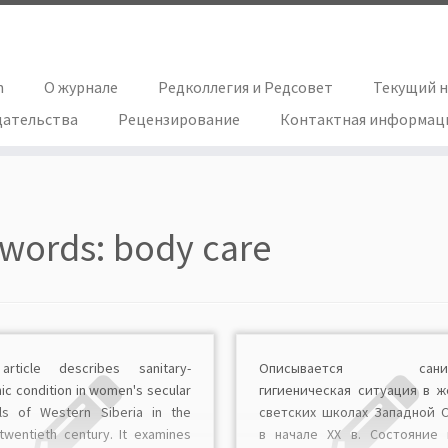
h
О журнале
Редколлегия и Редсовет
Текущий 
дательства
Рецензирование
Контактная информац
words:
body care
rticle describes sanitary-
Описывается санита
ic condition in women's secular
гигиеническая ситуация в ж
ls of Western Siberia in the
светских школах Западной 
 twentieth century. It examines
в начале ХХ в. Состояние 