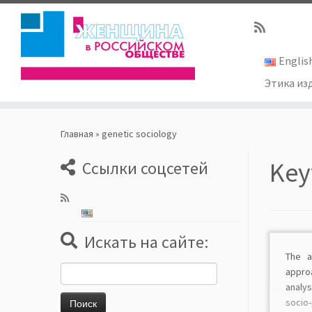
Englis
Этика из
Skip
to
Главная
»
genetic sociology
content
Key
Ссылки соцсетей
Искать на сайте:
The a
Найти:
appro
analys
soci