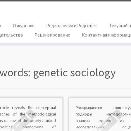
h
О журнале
Редколлегия и Редсовет
Текущий 
дательства
Рецензирование
Контактная информац
words:
genetic sociology
rticle reveals the conceptual
Раскрываются концептуа
aches of the methodological
подходы методологиче
is of one of the poorly studied
анализа одного из 
o-political phenomena of
исследованных социа