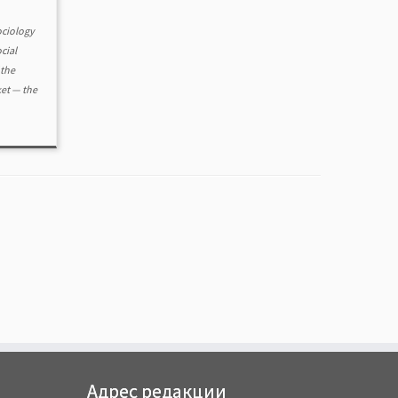
ociology
cial
the
et — the
Адрес редакции