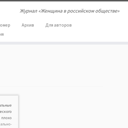
Журнал «Женщина в российском обществе»
номер
Архив
Для авторов
ия
льные
ского
плохо
льно-