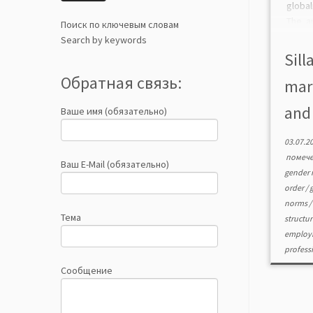
globa
The a
Поиск по ключевым словам
evolu
Search by keywords
of s
Sill
conce
Обратная связь:
mar
of str
and 
Ваше имя (обязательно)
03.07.2
помеч
Ваш E-Mail (обязательно)
gender 
order
/
norms
Тема
structu
employm
profess
Сообщение