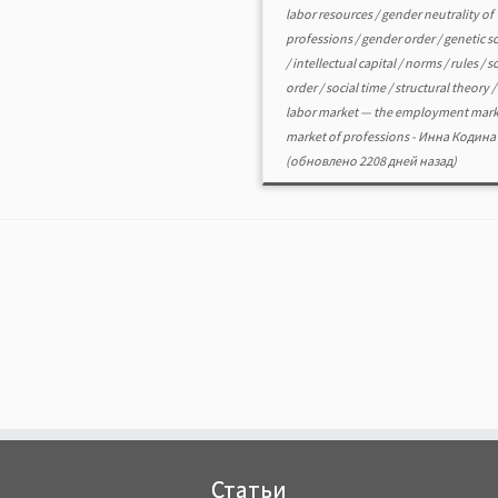
labor resources
/
gender neutrality of
professions
/
gender order
/
genetic s
/
intellectual capital
/
norms
/
rules
/
so
order
/
social time
/
structural theory
/
labor market — the employment mark
market of professions
-
Инна Кодина
(обновлено 2208 дней назад)
Статьи