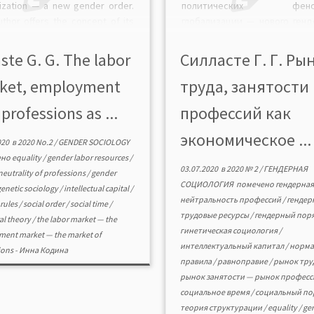
lization — a new gender order.
политических феном
uthor offers the concept of its
глобализации — нового генд
tionary development in modes
порядка. Предлагается авт
ocial time and integrative
концепция его эволюцио
aste G. G. The labor
Силласте Г. Г. Ры
ptual interaction with theories
развития, основанная на м
ket, employment
труда, занятости
ucture and social order. […]
социального време
интегративном концептуа
professions as ...
профессий как
взаимодействии с тео
структурации и социал
экономическое ...
020
в
2020 No.2
/
GENDER SOCIOLOGY
порядка. Анализируются пр
ено
equality
/
gender labor resources
/
и формы замещения норм с
03.07.2020
в
2020 № 2
/
ГЕНДЕРНАЯ
neutrality of professions
/
gender
гендерного порядка н
СОЦИОЛОГИЯ
помечено
гендерная
genetic sociology
/
intellectual capital
/
нормами на примере […]
нейтральность профессий
/
гендер
/
rules
/
social order
/
social time
/
трудовые ресурсы
/
гендерный пор
ral theory
/
the labor market — the
гинетическая социология
/
ent market — the market of
интеллектуальный капитал
/
норм
ions
-
Инна Кодина
правила
/
равноправие
/
рынок тру
рынок занятости — рынок профес
социальное время
/
социальный по
теория структурации
/
equality
/
ge