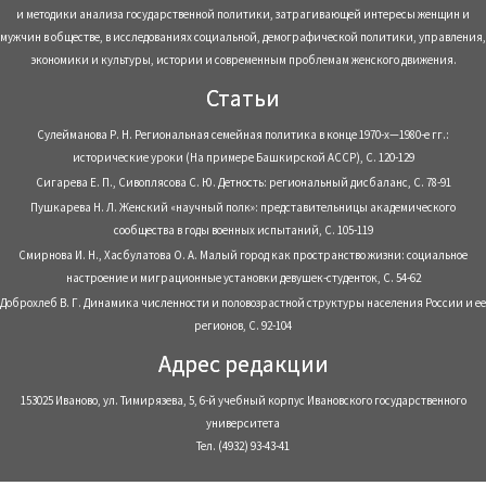
и методики анализа государственной политики, затрагивающей интересы женщин и
мужчин в обществе, в исследованиях социальной, демографической политики, управления,
экономики и культуры, истории и современным проблемам женского движения.
Статьи
Сулейманова Р. Н. Региональная семейная политика в конце 1970-х—1980-е гг.:
исторические уроки (На примере Башкирской АССР), С. 120-129
Сигарева Е. П., Сивоплясова С. Ю. Детность: региональный дисбаланс, С. 78-91
Пушкарева Н. Л. Женский «научный полк»: представительницы академического
сообщества в годы военных испытаний, С. 105-119
Смирнова И. Н., Хасбулатова О. А. Малый город как пространство жизни: социальное
настроение и миграционные установки девушек-студенток, С. 54-62
Доброхлеб В. Г. Динамика численности и половозрастной структуры населения России и ее
регионов, С. 92-104
Адрес редакции
153025 Иваново, ул. Тимирязева, 5, 6-й учебный корпус Ивановского государственного
университета
Тел. (4932) 93-43-41