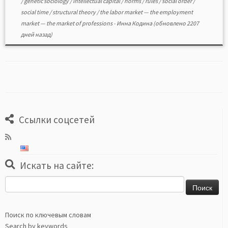
/
genetic sociology
/
intellectual capital
/
norms
/
rules
/
social order
/
social time
/
structural theory
/
the labor market — the employment
market — the market of professions
-
Инна Кодина
(обновлено 2207
дней назад)
Ссылки соцсетей
Искать на сайте:
Найти:
Поиск по ключевым словам
Search by keywords