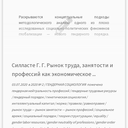
Раскрываются концептуальные подходы
методологического анализа одного из плохо
исследованных социально-политических феноменов
глобализации — нового гендерного порядка.
Предлагается авторская концепция его
эволюционного развития, основанная на модусах
социального времени и интегративном
концептуальном взаимодействии с теориями
структурации и социального порядка. Анализируются
Силласте Г. Г. Рынок труда, занятости и
процессы и формы замещения норм старого
профессий как экономическое ...
гендерного порядка новыми нормами на примере […]
03.07.2020
в
2020 № 2
/
ГЕНДЕРНАЯ СОЦИОЛОГИЯ
помечено
гендерная нейтральность профессий
/
гендерные трудовые ресурсы
/
гендерный порядок
/
гинетическая социология
/
интеллектуальный капитал
/
норма
/
правила
/
равноправие
/
рынок труда — рынок занятости — рынок профессий
/
социальное
время
/
социальный порядок
/
теория структурации
/
equality
/
gender labor resources
/
gender neutrality of professions
/
gender order