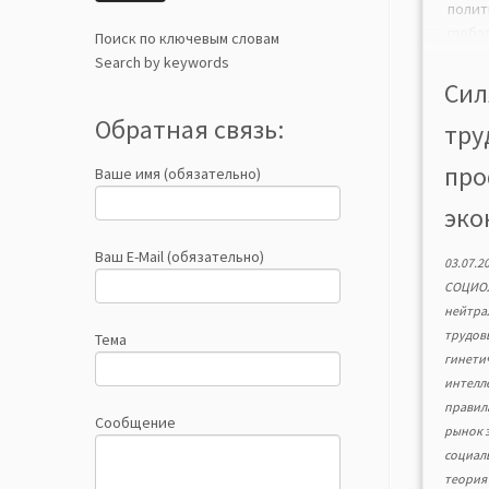
пол
глоба
Поиск по ключевым словам
поряд
Search by keywords
конц
Сил
разви
Обратная связь:
тру
соц
инте
про
Ваше имя (обязательно)
взаи
стру
эко
поряд
и фо
Ваш E-Mail (обязательно)
03.07.2
генд
СОЦИО
норма
нейтра
трудов
Тема
гинети
интелл
правил
Сообщение
рынок 
социал
теория