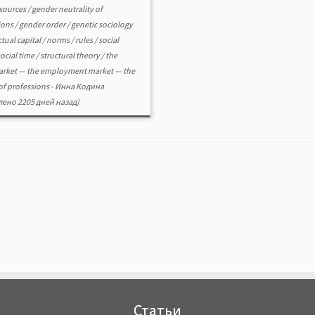
esources
/
gender neutrality of
ions
/
gender order
/
genetic sociology
ctual capital
/
norms
/
rules
/
social
social time
/
structural theory
/
the
arket — the employment market — the
of professions
-
Инна Кодина
ено 2205 дней назад)
Статьи