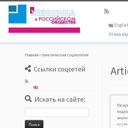
Englis
Этика из
Skip
to
Главная
»
гинетическая социология
content
Art
Ссылки соцсетей
Искать на сайте:
Раск
Найти:
подх
ана
исс