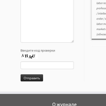
labor r
profess
/
intelle
order
/
labor m
market 
(обновл
Введите код проверки
О журнале