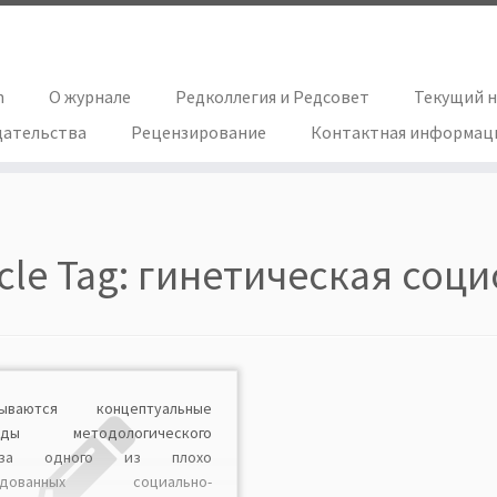
h
О журнале
Редколлегия и Редсовет
Текущий 
дательства
Рецензирование
Контактная информац
icle Tag:
гинетическая соци
рываются концептуальные
оды методологического
лиза одного из плохо
ледованных социально-