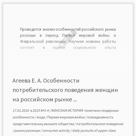
Проводится анализ особенностей российского рынка
роскоши в период Первой мировой войны и
Февральской революции. Научная новизна работы
состоит в оценке социального опыта
представительниц высших слоев общества, в изучении
их повседневности и поведения в чрезвычайных
условиях. Исследование выполнено на основе
широкого круга источников, среди которых
особенно важное значение имели мемуары и […]
Агеева Е. А. Особенности
потребительского поведения женщин
на российском рынке ...
17.01.2016
в
2015 №3-4
/
ЖЕНСКАЯ ИСТОРИЯ
помечено
гендерные
особенности
/
мода
/
Первая мировая война
/
повседневность
представительниц высшего общества
/
потребительское поведение
/
рынок роскоши
/
consumer activity
/
daily pursuits of upper-class