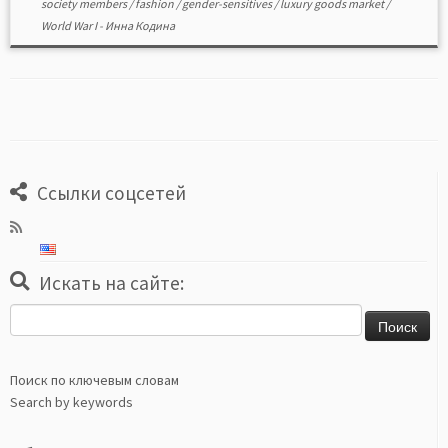
society members
/
fashion
/
gender-sensitives
/
luxury goods market
/
World War I
-
Инна Кодина
Ссылки соцсетей
Искать на сайте:
Найти:
Поиск по ключевым словам
Search by keywords