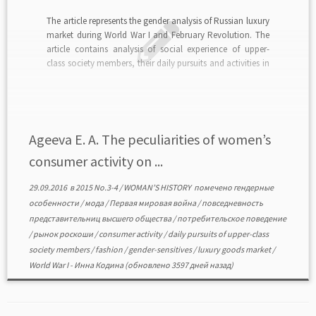
The article represents the gender analysis of Russian luxury
market during World War I and February Revolution. The
article contains analysis of social experience of upper-
class society members, their daily pursuits and activities in
emergency conditions. The major conclusions are as
follows. Luxury consumption by upper-class womenfolk
increased. One can […]
Ageeva E. A. The peculiarities of women’s
consumer activity on ...
29.09.2016
в
2015 No.3-4
/
WOMAN’S HISTORY
помечено
гендерные
особенности
/
мода
/
Первая мировая война
/
повседневность
представительниц высшего общества
/
потребительское поведение
/
рынок роскоши
/
consumer activity
/
daily pursuits of upper-class
society members
/
fashion
/
gender-sensitives
/
luxury goods market
/
World War I
-
Инна Кодина
(обновлено 3597 дней назад)