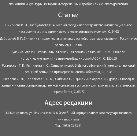
экономики и культуры, истории и современным проблемам женского движения.
Статьи
Смирнова И. Н., Хасбулатова О. А. Малый город как пространство жизни: социальное
настроение и миграционные установки девушек-студенток, С. 54-62
Доброхлеб В. Г. Динамика численности и половозрастной структуры населения России и ее
регионов, С. 92-104
Сулейманова Р. Н. Региональная семейная политика в конце 1970-х—1980-е гг.:
исторические уроки (На примере Башкирской АССР), С. 120-129
Ростовская Т. К., Рычихина Н. С., Синельников А. Б. Демографический потенциал молодой
сельской семьи (На примере Ивановской области), С. 15-35
Захарова Л. Н., Саралиева З. Х. -М., Сайгина Е. В. Динамика адресации доверия молодых
женщин-инженеров производственной компании в условиях длительных систематических
переработок, С. 63-77
Адрес редакции
153025 Иваново, ул. Тимирязева, 5, 6-й учебный корпус Ивановского государственного
университета
Тел. (4932) 93-43-41