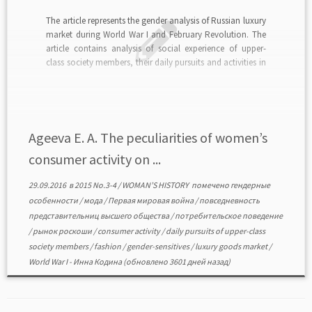
The article represents the gender analysis of Russian luxury
market during World War I and February Revolution. The
article contains analysis of social experience of upper-
class society members, their daily pursuits and activities in
emergency conditions. The major conclusions are as
follows. Luxury consumption by upper-class womenfolk
increased. One can […]
Ageeva E. A. The peculiarities of women’s
consumer activity on ...
29.09.2016
в
2015 No.3-4
/
WOMAN’S HISTORY
помечено
гендерные
особенности
/
мода
/
Первая мировая война
/
повседневность
представительниц высшего общества
/
потребительское поведение
/
рынок роскоши
/
consumer activity
/
daily pursuits of upper-class
society members
/
fashion
/
gender-sensitives
/
luxury goods market
/
World War I
-
Инна Кодина
(обновлено 3601 дней назад)