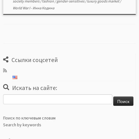
society members
/
fashion
/
gender-sensitives
/
luxury goods market
/
World War I
-
Инна Кодина
Ссылки соцсетей
Искать на сайте:
Найти:
Поиск по ключевым словам
Search by keywords