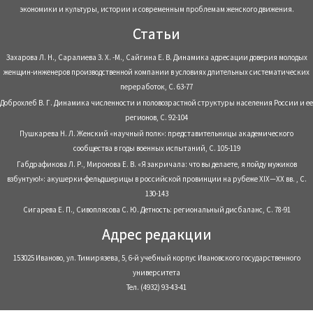
экономики и культуры, истории и современным проблемам женского движения.
Статьи
Захарова Л. Н., Саралиева З. Х. -М., Сайгина Е. В. Динамика адресации доверия молодых
женщин-инженеров производственной компании в условиях длительных систематических
переработок, С. 63-77
Доброхлеб В. Г. Динамика численности и половозрастной структуры населения России и ее
регионов, С. 92-104
Пушкарева Н. Л. Женский «научный полк»: представительницы академического
сообщества в годы военных испытаний, С. 105-119
Габдрафикова Л. Р., Миронова Е. В. «Я закричала: что вы делаете, я пойду мужиков
взбунтую!»: акушерки-фельдшерицы в российской провинции на рубеже XIX—XX вв. , С.
130-143
Сигарева Е. П., Сивоплясова С. Ю. Детность: региональный дисбаланс, С. 78-91
Адрес редакции
153025 Иваново, ул. Тимирязева, 5, 6-й учебный корпус Ивановского государственного
университета
Тел. (4932) 93-43-41