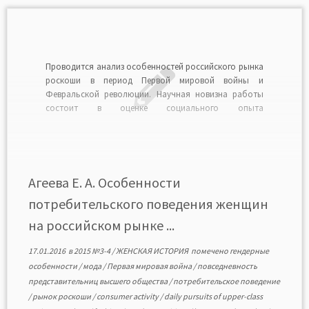
Проводится анализ особенностей российского рынка
роскоши в период Первой мировой войны и
Февральской революции. Научная новизна работы
состоит в оценке социального опыта
представительниц высших слоев общества, в изучении
их повседневности и поведения в чрезвычайных
условиях. Исследование выполнено на основе
широкого круга источников, среди которых
особенно важное значение имели мемуары и […]
Агеева Е. А. Особенности
потребительского поведения женщин
на российском рынке ...
17.01.2016
в
2015 №3-4
/
ЖЕНСКАЯ ИСТОРИЯ
помечено
гендерные
особенности
/
мода
/
Первая мировая война
/
повседневность
представительниц высшего общества
/
потребительское поведение
/
рынок роскоши
/
consumer activity
/
daily pursuits of upper-class