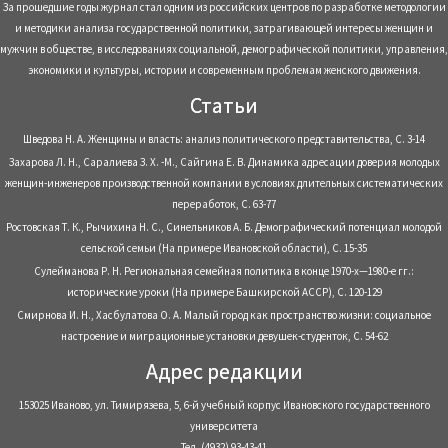
За прошедшие годы журнал стал одним из российских центров по разработке методологии
и методики анализа государственной политики, затрагивающей интересы женщин и
мужчин в обществе, в исследованиях социальной, демографической политики, управления,
экономики и культуры, истории и современным проблемам женского движения.
Статьи
Шведова Н. А. Женщины и власть: анализ политического представительства, С. 3-14
Захарова Л. Н., Саралиева З. Х. -М., Сайгина Е. В. Динамика адресации доверия молодых
женщин-инженеров производственной компании в условиях длительных систематических
переработок, С. 63-77
Ростовская Т. К., Рычихина Н. С., Синельников А. Б. Демографический потенциал молодой
сельской семьи (На примере Ивановской области), С. 15-35
Сулейманова Р. Н. Региональная семейная политика в конце 1970-х—1980-е гг.:
исторические уроки (На примере Башкирской АССР), С. 120-129
Смирнова И. Н., Хасбулатова О. А. Малый город как пространство жизни: социальное
настроение и миграционные установки девушек-студенток, С. 54-62
Адрес редакции
153025 Иваново, ул. Тимирязева, 5, 6-й учебный корпус Ивановского государственного
университета
Тел. (4932) 93-43-41