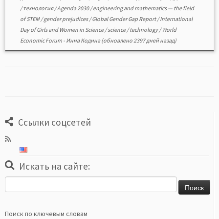
/
технология
/
Agenda 2030
/
engineering and mathematics — the field
of STEM
/
gender prejudices
/
Globаl Gender Gаp Report
/
International
Dаy of Girls and Women in Science
/
science
/
technology
/
World
Economic Forum
-
Инна Кодина
(обновлено 2397 дней назад)
Ссылки соцсетей
Искать на сайте:
Найти:
Поиск по ключевым словам