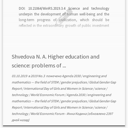
DOI: 10.21064/WinRS.2019.3.4 Science and technology
underpin the development of human well-being and the
long-term progress of civilization, which should be
reflected in the extraordinary growth of public investment
in science. The number of scientists has grown, more
funds are spent on science and the volume of scientific
publications has increased. […]
Shvedova N. A. Higher education and
science: problems of ...
03.10.2019
в
2019 No.3
помечено
Agenda 2030
/
engineering and
mathematics — the field of STEM
/
gender prejudices
/
Globаl Gender Gаp
Report
/
International Dаy of Girls and Women in Science
/
science
/
technology
/
World Economic Forum
/
Agenda 2030
/
engineering and
mathematics — the field of STEM
/
gender prejudices
/
Globаl Gender Gаp
Report
/
International Dаy of Girls and Women in Science
/
science
/
technology
/
World Economic Forum
-
Инна Кодина
(обновлено 2397
дней назад)