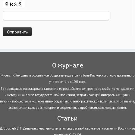
О журнале
Журнал «Женщина в российском обществе» издается на базе Ивановского государственного
университета с 1996 года.
За прошедшие годы журнал стал одним из российских центров по разработке методологии
и методики анализа государственной политики, затрагивающей интересы женщин и
мужчин в обществе, в исследованиях социальной, демографической политики, управления,
экономики и культуры, истории и современным проблемам женского движения.
Статьи
Доброхлеб В. Г. Динамика численности и половозрастной структуры населения России и ее
регионов, С. 92-104