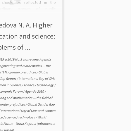
 should be reflected in the
aordinary growth of public
tment in science. The number of
tists has grown, more funds are
edova N. A. Higher
 on science and the volume of
cation and science:
ific publications has increased.
lems of ...
019
в
2019 No.3
помечено
Agenda
ngineering and mathematics — the
f STEM
/
gender prejudices
/
Globаl
Gаp Report
/
International Dаy of Girls
en in Science
/
science
/
technology
/
Economic Forum
/
Agenda 2030
/
ring and mathematics — the field of
ender prejudices
/
Globаl Gender Gаp
/
International Dаy of Girls and Women
nce
/
science
/
technology
/
World
ic Forum
-
Инна Кодина
(обновлено
ей назад)