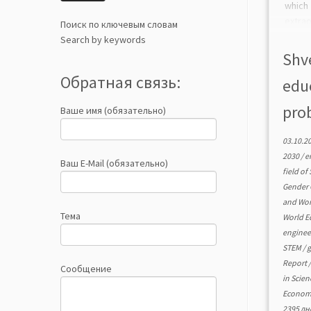
which
extr
Поиск по ключевым словам
inves
Search by keywords
scien
Shv
spent
Обратная связь:
edu
scient
[…]
prob
Ваше имя (обязательно)
03.10.2
2030
/
e
Ваш E-Mail (обязательно)
field o
Gender 
and Wom
Тема
World 
enginee
STEM
/
g
Report
Сообщение
in Scie
Econom
2395 дн