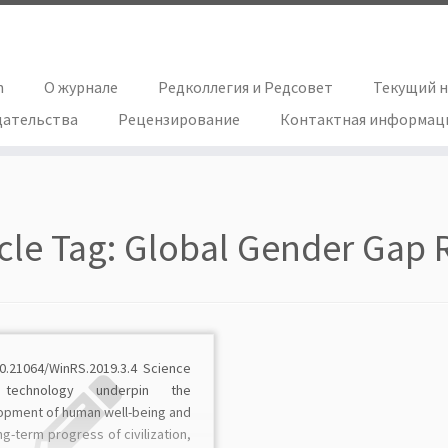
h
О журнале
Редколлегия и Редсовет
Текущий 
дательства
Рецензирование
Контактная информац
icle Tag:
Globаl Gender Gаp 
10.21064/WinRS.2019.3.4 Science
technology underpin the
opment of human well-being and
ng-term progress of civilization,