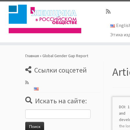
Englis
Этика из
Skip
to
Главная
»
Globаl Gender Gаp Report
content
Art
Ссылки соцсетей
Искать на сайте:
DOI: 
Найти:
and 
devel
the lo