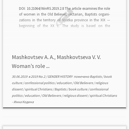
DOI: 10.21064/WinRS.2019.2.8 The article examines the role
of women in the Old Believer, sectarian, Baptists organi-
zations in the territory of Vyatka province in the XIX —
beginning of the XX c. The study is based on the
documents extracted from the funds of the central and
regional archives (the Russian […]
Mashkovtsev A. A., Mashkovtseva V. V.
Woman’s role ...
30.06.2019
в
2019 No.2
/
GENDER HISTORY
помечено
Baptists
/
book
culture
/
confessional politics
/
education
/
Old Believers
/
religious
dissent
/
spiritual Christians
/
Baptists
/
book culture
/
confessional
politics
/
education
/
Old Believers
/
religious dissent
/
spiritual Christians
-
Инна Кодина