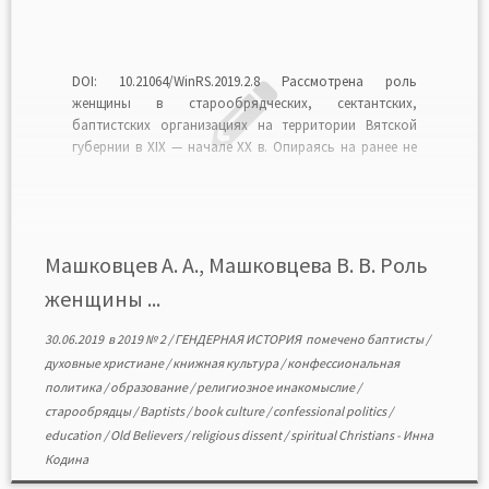
DOI: 10.21064/WinRS.2019.2.8 Рассмотрена роль
женщины в старообрядческих, сектантских,
баптистских организациях на территории Вятской
губернии в XIX — начале XX в. Опираясь на ранее не
опубликованные материалы, извлеченные из фондов
центральных и региональных архивов, авторы
показали значение женщины в сохранении
конфессиональной самобытности религиозных
объединений, являвшихся объектом жестких
Машковцев А. А., Машковцева В. В. Роль
преследований со стороны региональных […]
женщины ...
30.06.2019
в
2019 № 2
/
ГЕНДЕРНАЯ ИСТОРИЯ
помечено
баптисты
/
духовные христиане
/
книжная культура
/
конфессиональная
политика
/
образование
/
религиозное инакомыслие
/
старообрядцы
/
Baptists
/
book culture
/
confessional politics
/
education
/
Old Believers
/
religious dissent
/
spiritual Christians
-
Инна
Кодина