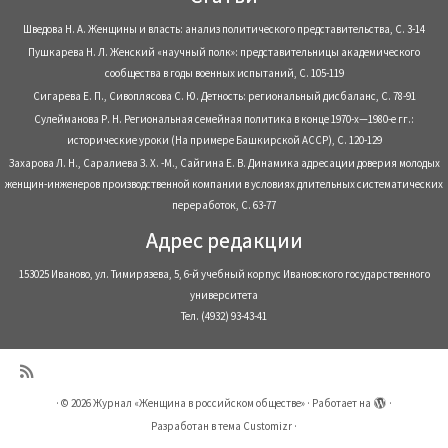
Шведова Н. А. Женщины и власть: анализ политического представительства, С. 3-14
Пушкарева Н. Л. Женский «научный полк»: представительницы академического
сообщества в годы военных испытаний, С. 105-119
Сигарева Е. П., Сивоплясова С. Ю. Детность: региональный дисбаланс, С. 78-91
Сулейманова Р. Н. Региональная семейная политика в конце 1970-х—1980-е гг.:
исторические уроки (На примере Башкирской АССР), С. 120-129
Захарова Л. Н., Саралиева З. Х. -М., Сайгина Е. В. Динамика адресации доверия молодых
женщин-инженеров производственной компании в условиях длительных систематических
переработок, С. 63-77
Адрес редакции
153025 Иваново, ул. Тимирязева, 5, 6-й учебный корпус Ивановского государственного
университета
Тел. (4932) 93-43-41
·
© 2026
Журнал «Женщина в российском обществе»
·
Работает на
·
Разработан в
тема Customizr
·