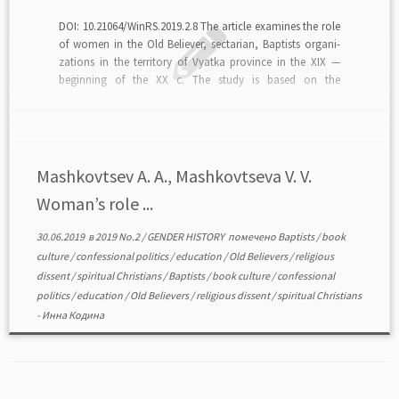
DOI: 10.21064/WinRS.2019.2.8 The article examines the role
of women in the Old Believer, sectarian, Baptists organi-
zations in the territory of Vyatka province in the XIX —
beginning of the XX c. The study is based on the
documents extracted from the funds of the central and
regional archives (the Russian […]
Mashkovtsev A. A., Mashkovtseva V. V.
Woman’s role ...
30.06.2019
в
2019 No.2
/
GENDER HISTORY
помечено
Baptists
/
book
culture
/
confessional politics
/
education
/
Old Believers
/
religious
dissent
/
spiritual Christians
/
Baptists
/
book culture
/
confessional
politics
/
education
/
Old Believers
/
religious dissent
/
spiritual Christians
-
Инна Кодина