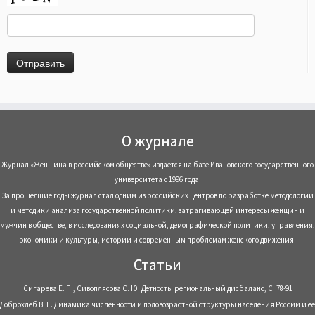
О журнале
Журнал «Женщина в российском обществе» издается на базе Ивановского государственного
университета с 1996 года.
За прошедшие годы журнал стал одним из российских центров по разработке методологии
и методики анализа государственной политики, затрагивающей интересы женщин и
мужчин в обществе, в исследованиях социальной, демографической политики, управления,
экономики и культуры, истории и современным проблемам женского движения.
Статьи
Сигарева Е. П., Сивоплясова С. Ю. Детность: региональный дисбаланс, С. 78-91
Доброхлеб В. Г. Динамика численности и половозрастной структуры населения России и ее