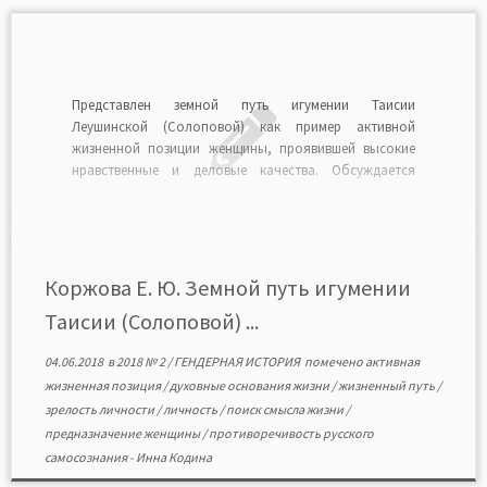
Представлен земной путь игумении Таисии
Леушинской (Солоповой) как пример активной
жизненной позиции женщины, проявившей высокие
нравственные и деловые качества. Обсуждается
проблема предназначения женщины в контексте
общественного сознания России второй половины
XIX — начала XX в., периода напряженных духовных
исканий и стремления к осмыслению своего места в
мире. Рассмотрены труды игумении […]
Коржова Е. Ю. Земной путь игумении
Таисии (Солоповой) ...
04.06.2018
в
2018 № 2
/
ГЕНДЕРНАЯ ИСТОРИЯ
помечено
активная
жизненная позиция
/
духовные основания жизни
/
жизненный путь
/
зрелость личности
/
личность
/
поиск смысла жизни
/
предназначение женщины
/
противоречивость русского
самосознания
-
Инна Кодина