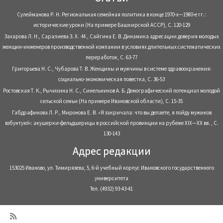
Сулейманова Р. Н. Региональная семейная политика в конце 1970-х—1980-е гг.:
исторические уроки (На примере Башкирской АССР), С. 120-129
Захарова Л. Н., Саралиева З. Х. -М., Сайгина Е. В. Динамика адресации доверия молодых
женщин-инженеров производственной компании в условиях длительных систематических
переработок, С. 63-77
Григорьева Н. С., Чубарова Т. В. Женщины и мужчины в системе здравоохранения:
социально-экономическая повестка, С. 36-53
Ростовская Т. К., Рычихина Н. С., Синельников А. Б. Демографический потенциал молодой
сельской семьи (На примере Ивановской области), С. 15-35
Габдрафикова Л. Р., Миронова Е. В. «Я закричала: что вы делаете, я пойду мужиков
взбунтую!»: акушерки-фельдшерицы в российской провинции на рубеже XIX—XX вв. , С.
130-143
Адрес редакции
153025 Иваново, ул. Тимирязева, 5, 6-й учебный корпус Ивановского государственного
университета
Тел. (4932) 93-43-41