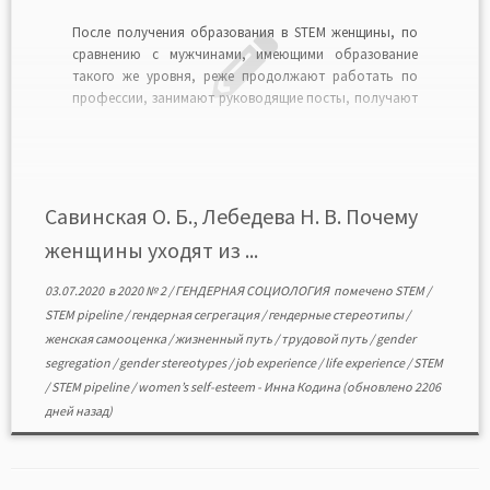
После получения образования в STEM женщины, по
сравнению с мужчинами, имеющими образование
такого же уровня, реже продолжают работать по
профессии, занимают руководящие посты, получают
ученую степень. В данном исследовании рассмотрено
стереотипное представление «Работа в STEM не для
женщин». Было проведено 18 лейтмотивных интервью
с женщинами, получившими образование в
STEMобластях, работающими […]
Савинская О. Б., Лебедева Н. В. Почему
женщины уходят из ...
03.07.2020
в
2020 № 2
/
ГЕНДЕРНАЯ СОЦИОЛОГИЯ
помечено
STEM
/
STEM pipeline
/
гендерная сегрегация
/
гендерные стереотипы
/
женская самооценка
/
жизненный путь
/
трудовой путь
/
gender
segregation
/
gender stereotypes
/
job experience
/
life experience
/
STEM
/
STEM pipeline
/
women’s self-esteem
-
Инна Кодина
(обновлено 2206
дней назад)