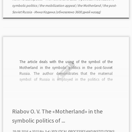
symbolic politics
/
the mobilization appeal
/
the Motherland
/
the post-
Soviet Russia
-
Инна Кодина
(обновлено 3600 дней назад)
The article deals with the using of the symbol of the
Motherland in the symbolic politics in the post-Soviet
Russia. The author demonstrates that the maternal
symbol of Russia is employed in the politics of the
national identity, in the practices of political mobilization,
in legitimation and delegitimation of power, […]
Riabov O. V. The «Motherland» in the
symbolic politics of ...
29.09.2016
в
2015 No.3-4
/
POLITICAL PROCESSES AND INSTITUTIONS: