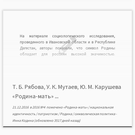
На материале социологического исследования,
проведенного в Ивановской области и в Республике
Дагестан, авторы показали, что символ Родины
обладает для россиян высокой значимостью.
Важнейшей чертой Родины для граждан является
ассоциирование ее с матерью. Родину участники
интервью (в большей степени в русском регионе)
противопоставляют государству. В отличие от
договорных отношений гражданина с […]
Т. Б. Рябова, У. К. Мутаев, Ю. М. Карушева
«Родина-мать» ...
21.12.2016
в
2016 №4
помечено
«Родина-мать»
/
национальная
идентичность
/
патриотизм
/
Родина
/
символическая политика
-
Инна Кодина
(обновлено 3517 дней назад)