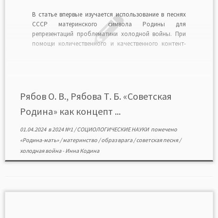
В статье впервые изучается использование в песнях
СССР материнского символа Родины для
репрезентаций проблематики холодной войны. При
помощи количественного и качественного контент-
анализа исследовано более 1500 советских песен
(1946—1991); 350 из них включают данный символ.
Авторы показывают, что «Советская Родина» — один
из наиболее значимых компонентов «культурной
холодной войны». В этом […]
Рябов О. В., Рябова Т. Б. «Советская
Родина» как концепт ...
01.04.2024
в
2024 №1
/
СОЦИОЛОГИЧЕСКИЕ НАУКИ
помечено
«Родина-мать»
/
материнство
/
образ врага
/
советская песня
/
холодная война
-
Инна Кодина