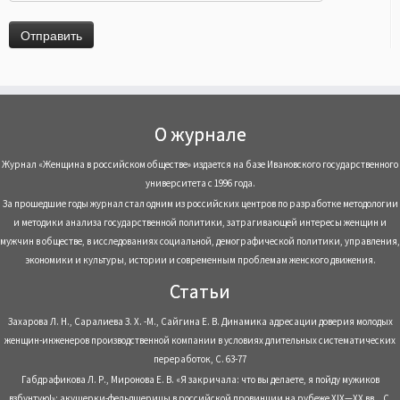
О журнале
Журнал «Женщина в российском обществе» издается на базе Ивановского государственного
университета с 1996 года.
За прошедшие годы журнал стал одним из российских центров по разработке методологии
и методики анализа государственной политики, затрагивающей интересы женщин и
мужчин в обществе, в исследованиях социальной, демографической политики, управления,
экономики и культуры, истории и современным проблемам женского движения.
Статьи
Захарова Л. Н., Саралиева З. Х. -М., Сайгина Е. В. Динамика адресации доверия молодых
женщин-инженеров производственной компании в условиях длительных систематических
переработок, С. 63-77
Габдрафикова Л. Р., Миронова Е. В. «Я закричала: что вы делаете, я пойду мужиков
взбунтую!»: акушерки-фельдшерицы в российской провинции на рубеже XIX—XX вв. , С.