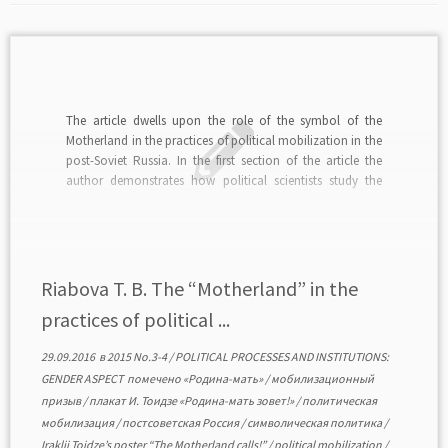
The article dwells upon the role of the symbol of the
Motherland in the practices of political mobilization in the
post-Soviet Russia. In the first section of the article the
author demonstrates how political scientists study the
phenomenon of political mobilization, its subjects,
resources, types, and mechanisms. The next section […]
Riabova T. B. The “Motherland” in the
practices of political ...
29.09.2016
в
2015 No.3-4
/
POLITICAL PROCESSES AND INSTITUTIONS:
GENDER ASPECT
помечено
«Родина-мать»
/
мобилизационный
призыв
/
плакат И. Тоидзе «Родина-мать зовет!»
/
политическая
мобилизация
/
постсоветская Россия
/
символическая политика
/
Iraklii Toidze’s poster “The Motherland calls!”
/
political mobilization
/