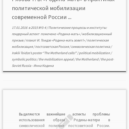
Тоидзе […]
политической мобилизации
современной России ...
17.01.2016
в
2015 №3-4
/
Политические процессы и институты:
гендерный аспект
помечено
«Родина-мать»
/
мобилизационный
призыв
/
плакат И. Тоидзе «Родина-мать зовет!»
/
политическая
мобилизация
/
постсоветская Россия
/
символическая политика
/
Iraklii Toidze’s poster “The Motherland calls!”
/
political mobilization
/
symbolic politics
/
the mobilization appeal
/
the Motherland
/
the post-
Soviet Russia
-
Инна Кодина
Выделяются важнейшие аспекты проблемы
использования образа Родины-матери в
символической политике постсоветской России.