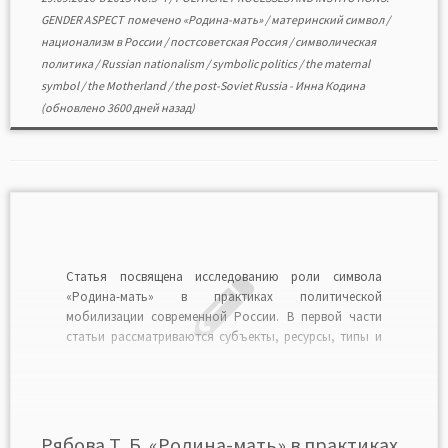
GENDER ASPECT
помечено
«Родина-мать»
/
материнский символ
/
национализм в России
/
постсоветская Россия
/
символическая
политика
/
Russian nationalism
/
symbolic politics
/
the maternal
symbol
/
the Motherland
/
the post-Soviet Russia
-
Инна Кодина
(обновлено 3600 дней назад)
Статья посвящена исследованию роли символа
«Родина-мать» в практиках политической
мобилизации современной России. В первой части
статьи рассматриваются субъекты, ресурсы, типы и
механизмы политической мобилизации. Во второй
части показана роль символов в практиках
политической мобилизации. В заключение автор
анализирует формы использования материнского
символа России на примере образа с плаката И.
Рябова Т. Б. «Родина-мать» в практиках