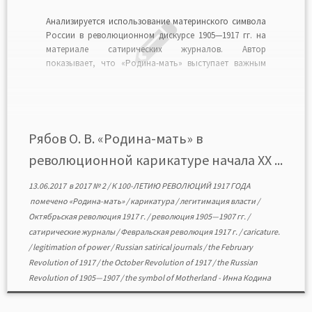
Анализируется использование материнского символа
России в революционном дискурсе 1905—1917 гг. на
материале сатирических журналов. Автор
показывает, что «Родина-мать» выступает важным
ресурсом легитимации власти. Вместе с тем
революционный дискурс привлекает его к
оспариванию легитимности власти. Различимы два
модуса делегитимации. Борьба за обладание этим
символом, за право говорить от его имени
Рябов О. В. «Родина-мать» в
характерна […]
революционной карикатуре начала XX ...
13.06.2017
в
2017 № 2
/
К 100-ЛЕТИЮ РЕВОЛЮЦИЙ 1917 ГОДА
помечено
«Родина-мать»
/
карикатура
/
легитимация власти
/
Октябрьская революция 1917 г.
/
революция 1905—1907 гг.
/
сатирические журналы
/
Февральская революция 1917 г.
/
caricature.
/
legitimation of power
/
Russian satirical journals
/
the February
Revolution of 1917
/
the October Revolution of 1917
/
the Russian
Revolution of 1905—1907
/
the symbol of Motherland
-
Инна Кодина