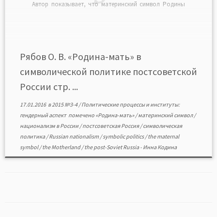
Автор показывает, что материнский символ Родины
включается в политику национальной идентичности,
практики политической мобилизации, легитимацию и
делегитимацию власти, во внешнеполитическую
риторику, в демографическую и образовательную
политику. Изучение данного символа представляется
Рябов О. В. «Родина-мать» в
весьма перспективным для исследования
символической политике постсоветской
символической политики в целом. […]
России стр. ...
17.01.2016
в
2015 №3-4
/
Политические процессы и институты:
гендерный аспект
помечено
«Родина-мать»
/
материнский символ
/
национализм в России
/
постсоветская Россия
/
символическая
политика
/
Russian nationalism
/
symbolic politics
/
the maternal
symbol
/
the Motherland
/
the post-Soviet Russia
-
Инна Кодина