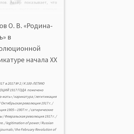
лов. Автор показывает, что
ина-мать» выступает важным
рсом легитимации власти.
те с тем революционный
ов О. В. «Родина-
курс привлекает его к
ь» в
иванию легитимности власти.
личимы два модуса
олюционной
егитимации. Борьба за
ание этим символом, за право
икатуре начала XX
ить от его имени характерна
017
в
2017 № 2
/
К 100-ЛЕТИЮ
ЮЦИЙ 1917 ГОДА
помечено
а-мать»
/
карикатура
/
легитимация
/
Октябрьская революция 1917 г.
/
ция 1905—1907 гг.
/
сатирические
лы
/
Февральская революция 1917 г.
/
re.
/
legitimation of power
/
Russian
l journals
/
the February Revolution of