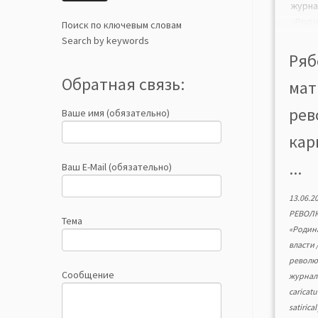
журна
«Род
Поиск по ключевым словам
ресу
Search by keywords
Вмес
Ряб
дис
Обратная связь:
мат
оспар
Раз
рев
Ваше имя (обязательно)
дел
облад
кар
говор
[…]
...
Ваш E-Mail (обязательно)
13.06.2
РЕВОЛ
Тема
«Родин
власти
револю
Сообщение
журна
caricatu
satirica