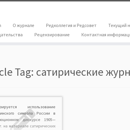
h
О журнале
Редколлегия и Редсовет
Текущий 
дательства
Рецензирование
Контактная информац
icle Tag:
сатирические жур
изируется использование
ринского символа России в
люционном дискурсе 1905—
гг. на материале сатирических