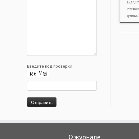
1917
/
t
Russian
symbol 
Введите код проверки
О журнале