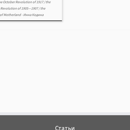
he October Revolution of 1917
/
the
 Revolution of 1905—1907
/
the
of Motherland
-
Инна Кодина
Статьи