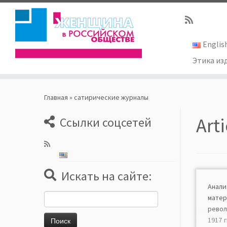
Englis
Этика из
Skip
to
Главная
»
сатирические журналы
content
Art
Ссылки соцсетей
Искать на сайте:
Анал
Найти:
мате
рево
1917 