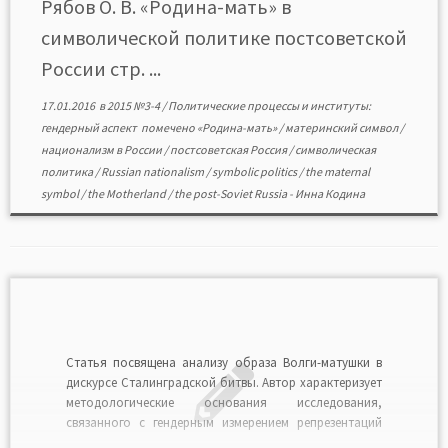
Рябов О. В. «Родина-мать» в
весьма перспективным для исследования
символической политике постсоветской
символической политики в целом. […]
России стр. ...
17.01.2016
в
2015 №3-4
/
Политические процессы и институты:
гендерный аспект
помечено
«Родина-мать»
/
материнский символ
/
национализм в России
/
постсоветская Россия
/
символическая
политика
/
Russian nationalism
/
symbolic politics
/
the maternal
symbol
/
the Motherland
/
the post-Soviet Russia
-
Инна Кодина
Статья посвящена анализу образа Волги-матушки в
дискурсе Сталинградской битвы. Автор характеризует
методологические основания исследования,
связанного с гендерным измерением репрезентаций
рек в национальном дискурсе. Затем речь идет о том,