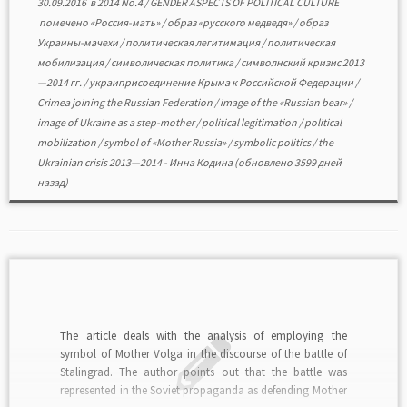
30.09.2016
в
2014 No.4
/
GENDER ASPECTS OF POLITICAL CULTURE
помечено
«Россия-мать»
/
образ «русского медведя»
/
образ
Украины-мачехи
/
политическая легитимация
/
политическая
мобилизация
/
символическая политика
/
символнский кризис 2013
—2014 гг.
/
украиприсоединение Крыма к Российской Федерации
/
Crimea joining the Russian Federation
/
image of the «Russian bear»
/
image of Ukraine as a step-mother
/
political legitimation
/
political
mobilization
/
symbol of «Mother Russia»
/
symbolic politics
/
the
Ukrainian crisis 2013—2014
-
Инна Кодина
(обновлено 3599 дней
назад)
The article deals with the analysis of employing the
symbol of Mother Volga in the discourse of the battle of
Stalingrad. The author points out that the battle was
represented in the Soviet propaganda as defending Mother