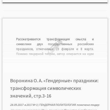
Рассматривается трансформация смысла и
символики двух государственных российских
праздников, отмечаемых 23 февраля и 8 марта.
Помимо гендерной теории, автор опирается на идеи
М. Бахтина о празднике как неотъемлемой части
культуры, П. Бурдье о символической политике и Э.
Хобсбаума об изобретении новых (и угодных власти)
традиций. Праздник, приуроченный к 23 февраля, […]
Воронина О. А. «Гендерные» праздники:
трансформация символических
значений, стр.3-16
28.09.2017
в
2017 № 3
/
ГЕНДЕРНАЯ ПОЛИТОЛОГИЯ
помечено
гендер