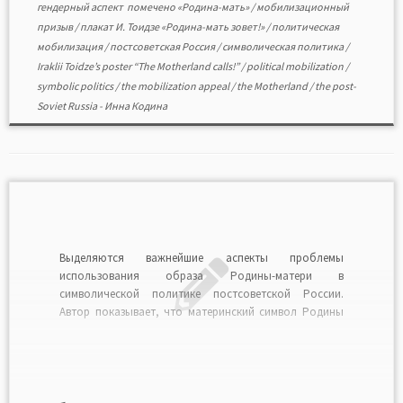
гендерный аспект
помечено
«Родина-мать»
/
мобилизационный
призыв
/
плакат И. Тоидзе «Родина-мать зовет!»
/
политическая
мобилизация
/
постсоветская Россия
/
символическая политика
/
Iraklii Toidze’s poster “The Motherland calls!”
/
political mobilization
/
symbolic politics
/
the mobilization appeal
/
the Motherland
/
the post-
Soviet Russia
-
Инна Кодина
Выделяются важнейшие аспекты проблемы
использования образа Родины-матери в
символической политике постсоветской России.
Автор показывает, что материнский символ Родины
включается в политику национальной идентичности,
практики политической мобилизации, легитимацию и
делегитимацию власти, во внешнеполитическую
риторику, в демографическую и образовательную
политику. Изучение данного символа представляется