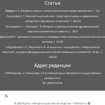
Статьи
Шведова Н. А. Женщины и власть: анализ политического представительства, С. 3-14
Пушкарева Н. Л. Женский «научный полк»: представительницы академического
сообщества в годы военных испытаний, С. 105-119
Григорьева Н. С., Чубарова Т. В. Женщины и мужчины в системе здравоохранения:
социально-экономическая повестка, С. 36-53
Доброхлеб В. Г. Динамика численности и половозрастной структуры населения России и ее
регионов, С. 92-104
Габдрафикова Л. Р., Миронова Е. В. «Я закричала: что вы делаете, я пойду мужиков
взбунтую!»: акушерки-фельдшерицы в российской провинции на рубеже XIX—XX вв. , С.
130-143
Адрес редакции
153025 Иваново, ул. Тимирязева, 5, 6-й учебный корпус Ивановского государственного
университета
Тел. (4932) 93-43-41
·
© 2026
Журнал «Женщина в российском обществе»
·
Работает на
·