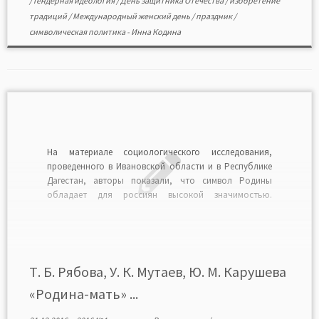
/
гендерная идеология
/
День защитника Отечества
/
изобретение
традиций
/
Международный женский день
/
праздник
/
символическая политика
-
Инна Кодина
На материале социологического исследования,
проведенного в Ивановской области и в Республике
Дагестан, авторы показали, что символ Родины
обладает для россиян высокой значимостью.
Важнейшей чертой Родины для граждан является
ассоциирование ее с матерью. Родину участники
интервью (в большей степени в русском регионе)
противопоставляют государству. В отличие от
договорных отношений гражданина с […]
Т. Б. Рябова, У. К. Мутаев, Ю. М. Карушева
«Родина-мать» ...