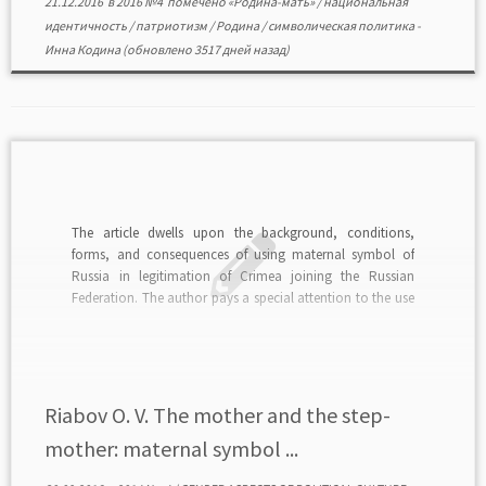
21.12.2016
в
2016 №4
помечено
«Родина-мать»
/
национальная
идентичность
/
патриотизм
/
Родина
/
символическая политика
-
Инна Кодина
(обновлено 3517 дней назад)
The article dwells upon the background, conditions,
forms, and consequences of using maternal symbol of
Russia in legitimation of Crimea joining the Russian
Federation. The author pays a special attention to the use
of the image of Russia as a she-bear who takes care of
Crimea as a bear-cub. The […]
Riabov O. V. The mother and the step-
mother: maternal symbol ...