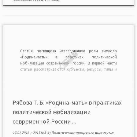
Статья посвящена исследованию роли символа
«Родина-мать» в практиках политической
мобилизации современной России. В первой части
статьи рассматриваются субъекты, ресурсы, типы и
механизмы политической мобилизации. Во второй
части показана роль символов в практиках
политической мобилизации. В заключение автор
анализирует формы использования материнского
символа России на примере образа с плаката И.
Рябова Т. Б. «Родина-мать» в практиках
Тоидзе […]
политической мобилизации
современной России ...
17.01.2016
в
2015 №3-4
/
Политические процессы и институты: