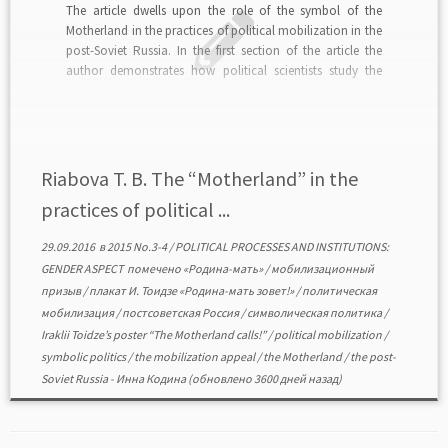
The article dwells upon the role of the symbol of the
Motherland in the practices of political mobilization in the
post-Soviet Russia. In the first section of the article the
author demonstrates how political scientists study the
phenomenon of political mobilization, its subjects,
resources, types, and mechanisms. The next section […]
Riabova T. B. The “Motherland” in the
practices of political ...
29.09.2016
в
2015 No.3-4
/
POLITICAL PROCESSES AND INSTITUTIONS:
GENDER ASPECT
помечено
«Родина-мать»
/
мобилизационный
призыв
/
плакат И. Тоидзе «Родина-мать зовет!»
/
политическая
мобилизация
/
постсоветская Россия
/
символическая политика
/
Iraklii Toidze’s poster “The Motherland calls!”
/
political mobilization
/
symbolic politics
/
the mobilization appeal
/
the Motherland
/
the post-
Soviet Russia
-
Инна Кодина
(обновлено 3600 дней назад)