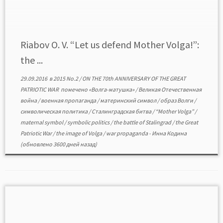
Volga which served as a substitute of the Motherland. The
article begins with […]
Riabov O. V. “Let us defend Mother Volga!”:
the ...
29.09.2016
в
2015 No.2
/
ON THE 70th ANNIVERSARY OF THE GREAT
PATRIOTIC WAR
помечено
«Волга-матушка»
/
Великая Отечественная
война
/
военная пропаганда
/
материнский символ
/
образ Волги
/
символическая политика
/
Сталинградская битва
/
“Mother Volga”
/
maternal symbol
/
symbolic politics
/
the battle of Stalingrad
/
the Great
Patriotic War
/
the image of Volga
/
war propaganda
-
Инна Кодина
(обновлено 3600 дней назад)