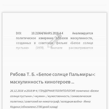
DOI: 10.21064/WinRS.2018.4.4 Анализируется
политическое измерение образов маскулинности,
созданных в советском фильме «Белое солнце
пустыни» (1970). Вначале рассматривается
маскулинность киногероев в контексте
символической политики периода холодной войны.
Далее речь идет о том, как эта маскулинность
представляется и оценивается современными
россиянами. Наконец, исследуется, как кинообразы
Рябова Т. Б. «Белое солнце Пальмиры»:
включаются в современную символическую политику.
маскулинность киногероев ...
Автор показывает, […]
26.12.2018
в
2018 № 4
/
ГЕНДЕРНАЯ ПОЛИТОЛОГИЯ
помечено
«Белое
солнце пустыни»
/
«мужик».
/
мужественность
/
символическая
политика
/
советский ки-нематограф
/
холодная война
-
Инна
Кодина
(обновлено 2780 дней назад)