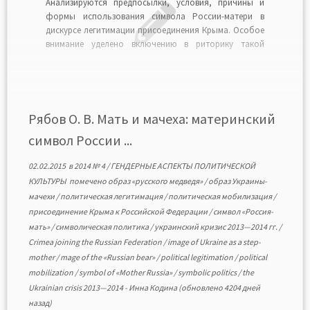
Анализируются предпосылки, условия, причины и
формы использования символа России-матери в
дискурсе легитимации присоединения Крыма. Особое
внимание уделено включению в риторику такой
модификации материнского сим-вола, как образ
России-медведицы, заботливо опекающей своего
медвежонка — Крым. Автор показывает, как дискурс
легитимации эксплуатирует противопоставление
образов России-матери и Украины-мачехи. Читать в
Рябов О. В. Мать и мачеха: материнский
формате PDF>>
символ России ...
02.02.2015
в
2014 № 4
/
ГЕНДЕРНЫЕ АСПЕКТЫ ПОЛИТИЧЕСКОЙ
КУЛЬТУРЫ
помечено
образ «русского медведя»
/
образ Украины-
мачехи
/
политическая легитимация
/
политическая мобилизация
/
присоединение Крыма к Российской Федерации
/
символ «Россия-
мать»
/
символическая политика
/
украинский кризис 2013—2014 гг.
/
Crimea joining the Russian Federation
/
image of Ukraine as a step-
mother
/
mage of the «Russian bear»
/
political legitimation
/
political
mobilization
/
symbol of «Mother Russia»
/
symbolic politics
/
the
Ukrainian crisis 2013—2014
-
Инна Кодина
(обновлено 4204 дней
назад)