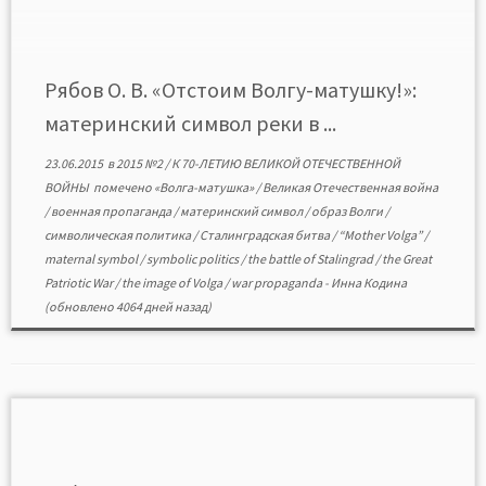
какое место представления о материнской природе
Волги занимали в советской культуре 1920—1930 х гг.
Анализируются формы и функции включения образа
Волги-матушки в […]
Рябов О. В. «Отстоим Волгу-матушку!»:
материнский символ реки в ...
23.06.2015
в
2015 №2
/
К 70-ЛЕТИЮ ВЕЛИКОЙ ОТЕЧЕСТВЕННОЙ
ВОЙНЫ
помечено
«Волга-матушка»
/
Великая Отечественная война
/
военная пропаганда
/
материнский символ
/
образ Волги
/
символическая политика
/
Сталинградская битва
/
“Mother Volga”
/
maternal symbol
/
symbolic politics
/
the battle of Stalingrad
/
the Great
Patriotic War
/
the image of Volga
/
war propaganda
-
Инна Кодина
(обновлено 4064 дней назад)