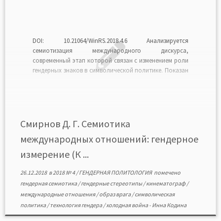
DOI: 10.21064/WinRS.2018.4.6 Анализируется
семиотизация международного дискурса,
современный этап которой связан с изменением роли
гендерных знаков в символической политике. Показан
интердискурсивный характер символической
политики идентичности. Проанализирована система
гендерных знаков. Гендер рассмотрен как
семиотическая категория, обусловливаемая
существованием гендерных стереотипов и их ролью в
Смирнов Д. Г. Семиотика
социальной действительности. Раскрыты основные
международных отношений: гендерное
тренды семиотического анализа международных
отношений […]
измерение (К ...
26.12.2018
в
2018 № 4
/
ГЕНДЕРНАЯ ПОЛИТОЛОГИЯ
помечено
гендерная семиотика
/
гендерные стереотипы
/
кинематограф
/
международные отношения
/
образ врага
/
символическая
политика
/
технология гендера
/
холодная война
-
Инна Кодина