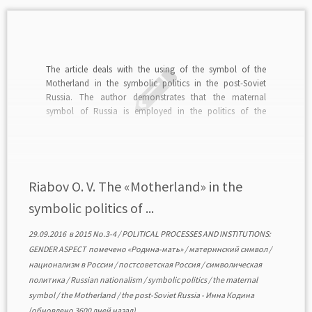
The article deals with the using of the symbol of the
Motherland in the symbolic politics in the post-Soviet
Russia. The author demonstrates that the maternal
symbol of Russia is employed in the politics of the
national identity, in the practices of political mobilization,
in legitimation and delegitimation of power, […]
Riabov O. V. The «Motherland» in the
symbolic politics of ...
29.09.2016
в
2015 No.3-4
/
POLITICAL PROCESSES AND INSTITUTIONS:
GENDER ASPECT
помечено
«Родина-мать»
/
материнский символ
/
национализм в России
/
постсоветская Россия
/
символическая
политика
/
Russian nationalism
/
symbolic politics
/
the maternal
symbol
/
the Motherland
/
the post-Soviet Russia
-
Инна Кодина
(обновлено 3600 дней назад)