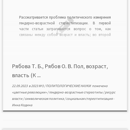
Рассматривается проблема политического измерения
гендерно-возрастной стереотипизации. В первой
части статьи затрагивается вопрос о том, как
связаны между собой возраст и власть; во второй
предметом анализа выступает специфика гендерно-
возрастной стереотипизации; в третьей
обозначаются контуры проблемного поля изучения
гендерно-возрастных стереотипов в политике (в том
числе в символической политике, политических
Рябова Т. Б., Рябов О. В. Пол, возраст,
предпочтениях, распределении статусных […]
власть (К ...
22.09.2023
в
2023 №3
/
ПОЛИТОЛОГИЧЕСКИЕ НАУКИ
помечено
«цветные революции»
/
гендерно-возрастные стереотипы
/
ресурс
власти
/
символическая политика
/
социальная стереотипизация
-
Инна Кодина