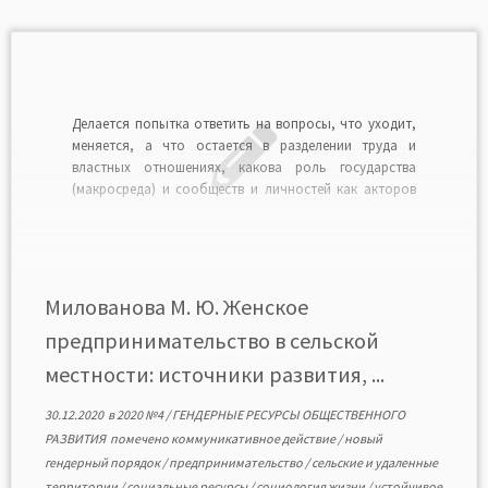
Делается попытка ответить на вопросы, что уходит,
меняется, а что остается в разделении труда и
властных отношениях, какова роль государства
(макросреда) и сообществ и личностей как акторов
социальных изменений (мезо- и микросреда) для
развития малого и среднего предпринимательства в
сельской местности. Сделан вывод о необходимости
комплексного долгосрочного планирования развития
сельских […]
Милованова М. Ю. Женское
предпринимательство в сельской
местности: источники развития, ...
30.12.2020
в
2020 №4
/
ГЕНДЕРНЫЕ РЕСУРСЫ ОБЩЕСТВЕННОГО
РАЗВИТИЯ
помечено
коммуникативное действие
/
новый
гендерный порядок
/
предпринимательство
/
сельские и удаленные
территории
/
социальные ресурсы
/
социология жизни
/
устойчивое