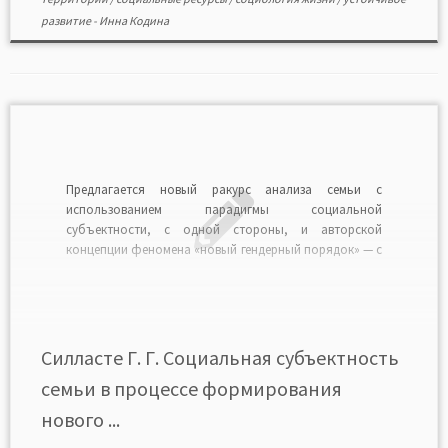
развитие
-
Инна Кодина
Предлагается новый ракурс анализа семьи с
использованием парадигмы социальной
субъектности, с одной стороны, и авторской
концепции феномена «новый гендерный порядок» — с
другой. Такое осмысление социальной гендерной
реальности через субъектность семьи как
традиционного социального института позволяет
раскрыть несколько потенциальных научных
направлений ее изучения сквозь призму
Силласте Г. Г. Социальная субъектность
социогендерного ресурса общественного развития в
семьи в процессе формирования
[…]
нового ...