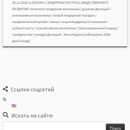
30.12.2020
в
2020 №4
/
ГЕНДЕРНЫЕ РЕСУРСЫ ОБЩЕСТВЕННОГО
РАЗВИТИЯ
помечено
гендерная экономика
/
дуализм функций
/
инклюзивная экономика
/
новый гендерный порядок
/
пандемический кризис
/
семья
/
социогендерные отношения
/
субъектность
/
транзитивная экономика
/
трансакционный подход
/
триединство (триада) функций
-
Инна Кодина
(обновлено 2046
дней назад)
Ссылки соцсетей
Искать на сайте:
Найти: