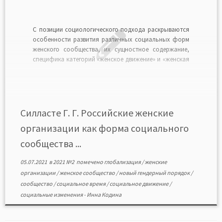
С позиции социологического подхода раскрываются
особенности развития различных социальных форм
женского сообщества, их сущностное содержание,
специфика категорий «женское движение» и «женская
организация», их модификация в условиях
социальной динамики российского общества,
обусловленная сменой экономической и
политической парадигмы его развития,
образованием новых форм женской консолидации
Силласте Г. Г. Российские женские
при отсутствии распавшихся в начале 2000-х гг. […]
организации как форма социального
сообщества ...
05.07.2021
в
2021 №2
помечено
глобализация
/
женские
организации
/
женское сообщество
/
новый гендерный порядок
/
сообщество
/
социальное время
/
социальное движение
/
социальные изменения
-
Инна Кодина