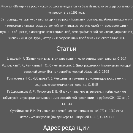
Журнал «Женщина в российском обществе» издается на базе Ивановского государственного
университета с 1996 года.
За прошедшие годы журнал стал одним из российских центров по разработке методологии
и методики анализа государственной политики, затрагивающей интересы женщин и
мужчин в обществе, в исследованиях социальной, демографической политики, управления,
экономики и культуры, истории и современным проблемам женского движения.
Статьи
Шведова Н. А. Женщины и власть: анализ политического представительства, С. 3-14
Ростовская Т. К., Рычихина Н. С., Синельников А. Б. Демографический потенциал молодой
сельской семьи (На примере Ивановской области), С. 15-35
Григорьева Н. С., Чубарова Т. В. Женщины и мужчины в системе здравоохранения:
социально-экономическая повестка, С. 36-53
Габдрафикова Л. Р., Миронова Е. В. «Я закричала: что вы делаете, я пойду мужиков
взбунтую!»: акушерки-фельдшерицы в российской провинции на рубеже XIX—XX вв. , С.
130-143
Сулейманова Р. Н. Региональная семейная политика в конце 1970-х—1980-е гг.:
исторические уроки (На примере Башкирской АССР), С. 120-129
Адрес редакции