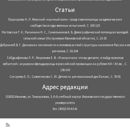
Статьи
Пушкарева Н. Л. Женский «научный полк»: представительницы академического
сообщества в годы военных испытаний, С. 105-119
Ростовская Т. К., Рычихина Н. С., Синельников А. Б. Демографический потенциал молодой
сельской семьи (На примере Ивановской области), С. 15-35
Доброхлеб В. Г. Динамика численности и половозрастной структуры населения России и ее
регионов, С. 92-104
Габдрафикова Л. Р., Миронова Е. В. «Я закричала: что вы делаете, я пойду мужиков
взбунтую!»: акушерки-фельдшерицы в российской провинции на рубеже XIX—XX вв. , С.
130-143
Сигарева Е. П., Сивоплясова С. Ю. Детность: региональный дисбаланс, С. 78-91
Адрес редакции
153025 Иваново, ул. Тимирязева, 5, 6-й учебный корпус Ивановского государственного
университета
Тел. (4932) 93-43-41