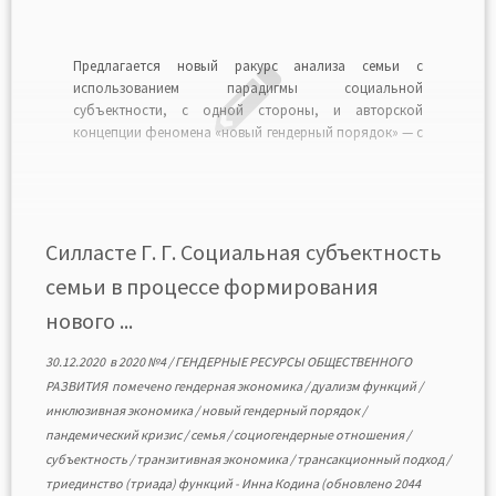
Предлагается новый ракурс анализа семьи с
использованием парадигмы социальной
субъектности, с одной стороны, и авторской
концепции феномена «новый гендерный порядок» — с
другой. Такое осмысление социальной гендерной
реальности через субъектность семьи как
традиционного социального института позволяет
раскрыть несколько потенциальных научных
направлений ее изучения сквозь призму
Силласте Г. Г. Социальная субъектность
социогендерного ресурса общественного развития в
семьи в процессе формирования
[…]
нового ...
30.12.2020
в
2020 №4
/
ГЕНДЕРНЫЕ РЕСУРСЫ ОБЩЕСТВЕННОГО
РАЗВИТИЯ
помечено
гендерная экономика
/
дуализм функций
/
инклюзивная экономика
/
новый гендерный порядок
/
пандемический кризис
/
семья
/
социогендерные отношения
/
субъектность
/
транзитивная экономика
/
трансакционный подход
/
триединство (триада) функций
-
Инна Кодина
(обновлено 2044