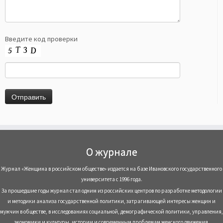
Введите код проверки
О журнале
Журнал «Женщина в российском обществе» издается на базе Ивановского государственного
университета с 1996 года.
За прошедшие годы журнал стал одним из российских центров по разработке методологии
и методики анализа государственной политики, затрагивающей интересы женщин и
мужчин в обществе, в исследованиях социальной, демографической политики, управления,
экономики и культуры, истории и современным проблемам женского движения.