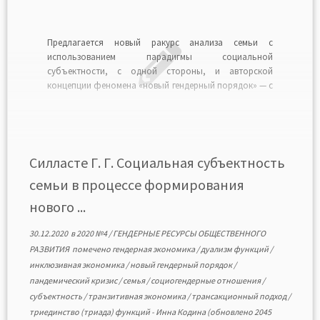
Предлагается новый ракурс анализа семьи с
использованием парадигмы социальной
субъектности, с одной стороны, и авторской
концепции феномена «новый гендерный порядок» — с
другой. Такое осмысление социальной гендерной
реальности через субъектность семьи как
традиционного социального института позволяет
раскрыть несколько потенциальных научных
направлений ее изучения сквозь призму
Силласте Г. Г. Социальная субъектность
социогендерного ресурса общественного развития в
семьи в процессе формирования
[…]
нового ...
30.12.2020
в
2020 №4
/
ГЕНДЕРНЫЕ РЕСУРСЫ ОБЩЕСТВЕННОГО
РАЗВИТИЯ
помечено
гендерная экономика
/
дуализм функций
/
инклюзивная экономика
/
новый гендерный порядок
/
пандемический кризис
/
семья
/
социогендерные отношения
/
субъектность
/
транзитивная экономика
/
трансакционный подход
/
триединство (триада) функций
-
Инна Кодина
(обновлено 2045