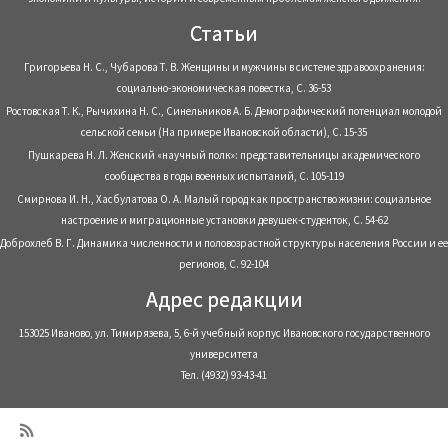
Статьи
Григорьева Н. С., Чубарова Т. В. Женщины и мужчины в системе здравоохранения:
социально-экономическая повестка, С. 36-53
Ростовская Т. К., Рычихина Н. С., Синельников А. Б. Демографический потенциал молодой
сельской семьи (На примере Ивановской области), С. 15-35
Пушкарева Н. Л. Женский «научный полк»: представительницы академического
сообщества в годы военных испытаний, С. 105-119
Смирнова И. Н., Хасбулатова О. А. Малый город как пространство жизни: социальное
настроение и миграционные установки девушек-студенток, С. 54-62
Доброхлеб В. Г. Динамика численности и половозрастной структуры населения России и ее
регионов, С. 92-104
Адрес редакции
153025 Иваново, ул. Тимирязева, 5, 6-й учебный корпус Ивановского государственного
университета
Тел. (4932) 93-43-41