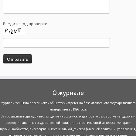
Введите код проверки
О журнале
Журнал «Женщина в российском обществе» издается на базе Ивановского государственного
университета с 1996 года.
За прошедшие годы журнал стал одним из российских центров по разработке методологии
и методики анализа государственной политики, затрагивающей интересы женщин и
мужчин в обществе, в исследованиях социальной, демографической политики, управления,
экономики и культуры, истории и современным проблемам женского движения.