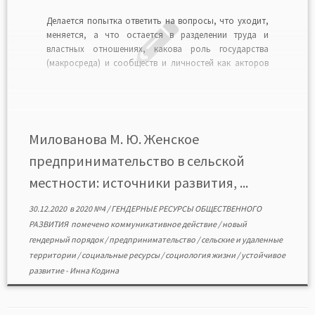
Делается попытка ответить на вопросы, что уходит,
меняется, а что остается в разделении труда и
властных отношениях, какова роль государства
(макросреда) и сообществ и личностей как акторов
социальных изменений (мезо- и микросреда) для
развития малого и среднего предпринимательства в
сельской местности. Сделан вывод о необходимости
комплексного долгосрочного планирования развития
сельских […]
Милованова М. Ю. Женское
предпринимательство в сельской
местности: источники развития, ...
30.12.2020
в
2020 №4
/
ГЕНДЕРНЫЕ РЕСУРСЫ ОБЩЕСТВЕННОГО
РАЗВИТИЯ
помечено
коммуникативное действие
/
новый
гендерный порядок
/
предпринимательство
/
сельские и удаленные
территории
/
социальные ресурсы
/
социология жизни
/
устойчивое
развитие
-
Инна Кодина