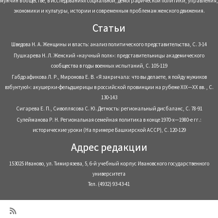
мужчин в обществе, в исследованиях социальной, демографической политики, управления,
экономики и культуры, истории и современным проблемам женского движения.
Статьи
Шведова Н. А. Женщины и власть: анализ политического представительства, С. 3-14
Пушкарева Н. Л. Женский «научный полк»: представительницы академического
сообщества в годы военных испытаний, С. 105-119
Габдрафикова Л. Р., Миронова Е. В. «Я закричала: что вы делаете, я пойду мужиков
взбунтую!»: акушерки-фельдшерицы в российской провинции на рубеже XIX—XX вв. , С.
130-143
Сигарева Е. П., Сивоплясова С. Ю. Детность: региональный дисбаланс, С. 78-91
Сулейманова Р. Н. Региональная семейная политика в конце 1970-х—1980-е гг.:
исторические уроки (На примере Башкирской АССР), С. 120-129
Адрес редакции
153025 Иваново, ул. Тимирязева, 5, 6-й учебный корпус Ивановского государственного
университета
Тел. (4932) 93-43-41