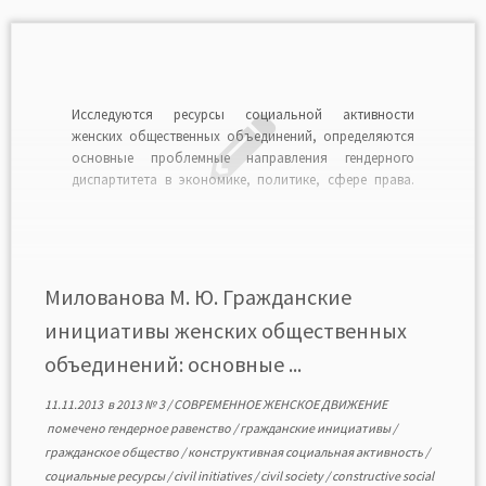
Исследуются ресурсы социальной активности
женских общественных объединений, определяются
основные проблемные направления гендерного
диспартитета в экономике, политике, сфере права.
Автор методом case-study на примере деятельности
Общероссийского общественного движения «Социал-
демократический союз женщин России»
рассматривает гражданскую инициативу по установке
в Москве памятника «Женщинам — защитницам
Милованова М. Ю. Гражданские
Отечества» к 70-летию со дня Победы в Великой […]
инициативы женских общественных
объединений: основные ...
11.11.2013
в
2013 № 3
/
СОВРЕМЕННОЕ ЖЕНСКОЕ ДВИЖЕНИЕ
помечено
гендерное равенство
/
гражданские инициативы
/
гражданское общество
/
конструктивная социальная активность
/
социальные ресурсы
/
civil initiatives
/
civil society
/
constructive social