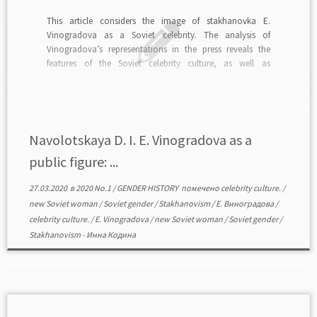
This article considers the image of stakhanovka E.
Vinogradova as a Soviet celebrity. The analysis of
Vinogradova’s representations in the press reveals the
features of the Soviet celebrity culture, as well as
patriarchal nature of the Soviet society. Being similar to
celebrity culture of the capitalist countries in many
respects, […]
Navolotskaya D. I. E. Vinogradova as a
public figure: ...
27.03.2020
в
2020 No.1
/
GENDER HISTORY
помечено
celebrity culture.
/
new Soviet woman
/
Soviet gender
/
Stakhanovism
/
Е. Виноградова
/
celebrity culture.
/
E. Vinogradova
/
new Soviet woman
/
Soviet gender
/
Stakhanovism
-
Инна Кодина