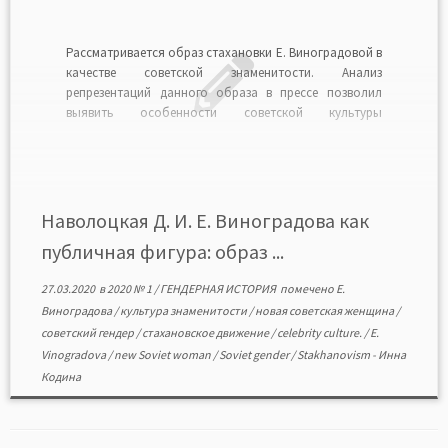
Рассматривается образ стахановки Е. Виноградовой в
качестве советской знаменитости. Анализ
репрезентаций данного образа в прессе позволил
выявить особенности советской культуры
знаменитости, а также патриархальные черты
советского общества. Советская культура
знаменитости, во многом похожая на культуру
знаменитости капиталистических стран, не
противопоставляла частное и публичное. С одной
Наволоцкая Д. И. Е. Виноградова как
стороны, это помогало избежать неравенства […]
публичная фигура: образ ...
27.03.2020
в
2020 № 1
/
ГЕНДЕРНАЯ ИСТОРИЯ
помечено
Е.
Виноградова
/
культура знаменитости
/
новая советская женщина
/
советский гендер
/
стахановское движение
/
celebrity culture.
/
E.
Vinogradova
/
new Soviet woman
/
Soviet gender
/
Stakhanovism
-
Инна
Кодина