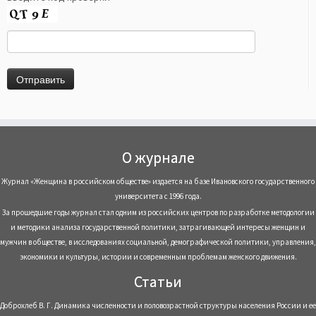
О журнале
Журнал «Женщина в российском обществе» издается на базе Ивановского государственного
университета с 1996 года.
За прошедшие годы журнал стал одним из российских центров по разработке методологии
и методики анализа государственной политики, затрагивающей интересы женщин и
мужчин в обществе, в исследованиях социальной, демографической политики, управления,
экономики и культуры, истории и современным проблемам женского движения.
Статьи
Доброхлеб В. Г. Динамика численности и половозрастной структуры населения России и ее