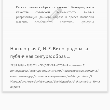
Рассматривается образ стахановки Е. Виноградовой в
качестве советской знаменитости. Анализ
репрезентаций данного образа в прессе позволил
выявить особенности советской культуры
знаменитости, а также патриархальные черты
советского общества. Советская культура
знаменитости, во многом похожая на культуру
знаменитости капиталистических стран, не
противопоставляла частное и публичное. С одной
Наволоцкая Д. И. Е. Виноградова как
стороны, это помогало избежать неравенства […]
публичная фигура: образ ...
27.03.2020
в
2020 № 1
/
ГЕНДЕРНАЯ ИСТОРИЯ
помечено
Е.
Виноградова
/
культура знаменитости
/
новая советская женщина
/
советский гендер
/
стахановское движение
/
celebrity culture.
/
E.
Vinogradova
/
new Soviet woman
/
Soviet gender
/
Stakhanovism
-
Инна
Кодина