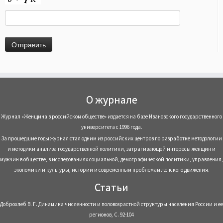
О журнале
Журнал «Женщина в российском обществе» издается на базе Ивановского государственного
университета с 1996 года.
За прошедшие годы журнал стал одним из российских центров по разработке методологии
и методики анализа государственной политики, затрагивающей интересы женщин и
мужчин в обществе, в исследованиях социальной, демографической политики, управления,
экономики и культуры, истории и современным проблемам женского движения.
Статьи
Доброхлеб В. Г. Динамика численности и половозрастной структуры населения России и ее
регионов, С. 92-104