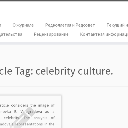
h
О журнале
Редколлегия и Редсовет
Текущий 
дательства
Рецензирование
Контактная информац
icle Tag:
celebrity culture.
article considers the image of
anovka E. Vinogradova as a
t celebrity. The analysis of
radova’s representations in the