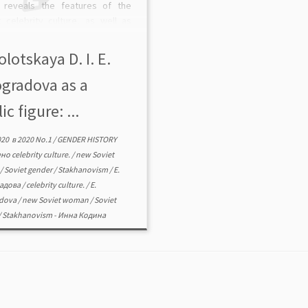
 reveals the features of the
t celebrity culture, as well as
archal nature of the Soviet
ty. Being similar to celebrity
lotskaya D. I. E.
e of the capitalist countries in
ogradova as a
respects, […]
ic figure: ...
020
в
2020 No.1
/
GENDER HISTORY
ено
celebrity culture.
/
new Soviet
n
/
Soviet gender
/
Stakhanovism
/
Е.
адова
/
celebrity culture.
/
E.
adova
/
new Soviet woman
/
Soviet
/
Stakhanovism
-
Инна Кодина