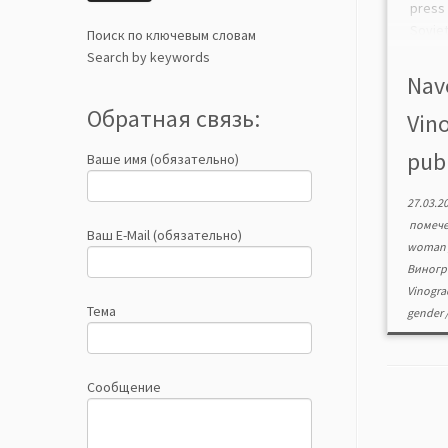
press
Sovie
Поиск по ключевым словам
patri
Search by keywords
socie
Navo
cultur
Обратная связь:
Vin
many 
publ
Ваше имя (обязательно)
27.03.2
помеч
Ваш E-Mail (обязательно)
woma
Виногр
Vinogr
Тема
gender
Сообщение